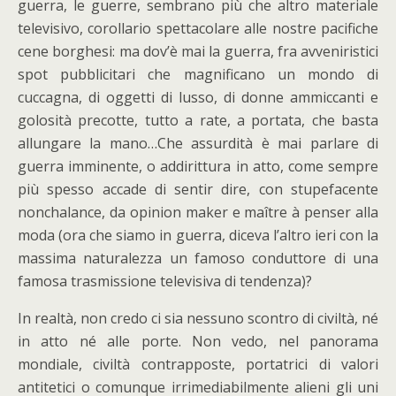
guerra, le guerre, sembrano più che altro materiale
televisivo, corollario spettacolare alle nostre pacifiche
cene borghesi: ma dov’è mai la guerra, fra avveniristici
spot pubblicitari che magnificano un mondo di
cuccagna, di oggetti di lusso, di donne ammiccanti e
golosità precotte, tutto a rate, a portata, che basta
allungare la mano…Che assurdità è mai parlare di
guerra imminente, o addirittura in atto, come sempre
più spesso accade di sentir dire, con stupefacente
nonchalance, da opinion maker e maître à penser alla
moda (ora che siamo in guerra, diceva l’altro ieri con la
massima naturalezza un famoso conduttore di una
famosa trasmissione televisiva di tendenza)?
In realtà, non credo ci sia nessuno scontro di civiltà, né
in atto né alle porte. Non vedo, nel panorama
mondiale, civiltà contrapposte, portatrici di valori
antitetici o comunque irrimediabilmente alieni gli uni