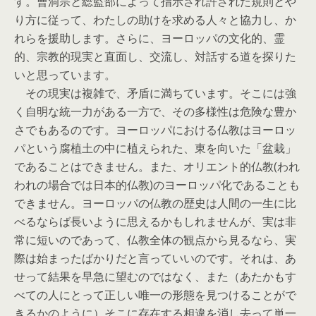
す。曹洞宗と総監部によって指示され許された規則とや
り方に従って、わたしの助けを求める人々と協力し、か
れらを援助します。さらに、ヨーロッパの文化的、霊
的、宗教的現実と直面し、交流し、対話する道を探りた
いと思っています。
その現実は複雑で、矛盾に満ちています。そこには強
く自明な統一力がある一方で、その多様性は危険な豊か
さでもあるのです。ヨーロッパにおける仏教はヨーロッ
パという腐植土の中に植えられた、東を向いた「盆栽」
であることはできません。また、オリエント的仏教(われ
われの場合では日本的仏教)のヨーロッパ化であることも
できません。ヨーロッパの仏教の歴史は人間の一生に比
べるならば長いように思えるかもしれませんが、実は非
常に短いのであって、仏教全体の観点から見るなら、実
際は始まったばかりだと言っていいのです。それは、あ
せって結果を早急に望むのではなく、また（あたかもす
べての人にとって正しい唯一の形態を見つけることがで
きるかのように）そこに存在する相違を消し去って単一