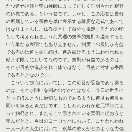
たつ道元禅師と瑩山禅師によって正しく証明された釈尊
の仏教である、という答です。しかし、この応答は自分
の所属している宗教を単に表示する陳腐な定式であって
はなりませんし、仏教徒として自分を規定するための印
として考えられるような共通の規準的規則を遵守すると
いう単なる表明でもありえません。制度上の規則が有益
であるのは道を探し続け、進み続けるようにわれわれを
励ます限りにおいてなのです。規則が有益であるのは、
それが目的や進歩それ自体ではなく、目的に対する手段
であるときなのです。
こういう観点においては、この応答が妥当であり得る
のは、それが問いを閉め出すのではなく、今日の世界に
とってほんとうに適切なものであるように何度も何度も
問いを練るときだけです。もしわれわれが道元禅師によ
って触発され、またそこで示されている実例に従おうと
望んだとき、今日のヨーロッパにおいて、またわれわれ
一人一人の人生において、釈尊の教えがどのような力強