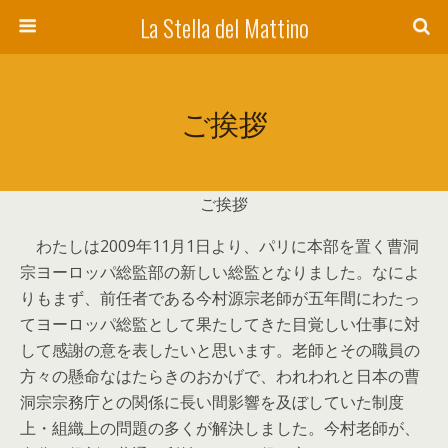
La Stella del Mattino
ご挨拶
ご挨拶
わたしは2009年11月1日より、パリに本部を置く曹洞
宗ヨーロッパ総監部の新しい総監となりました。なによ
りもまず、前任者である今村源宗老師が五年間にわたっ
てヨーロッパ総監として果たしてきた目覚しい仕事に対
して感謝の意を表したいと思います。老師とその職員の
方々の懸命なはたらきのおかげで、われわれと日本の曹
洞宗宗務庁との関係に長い間影響を及ぼしていた制度
上・組織上の問題の多くが解決しました。今村老師が、