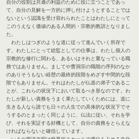
自分の役割は共通の利益のために役に立つことであっ
て、自分の見解を一方的に押し付けようとすることでは
ないという認識を受け容れられたことはわたしにとって
このうえなく価値のある人間的・宗教的教訓となりまし
た。
わたしはつぎのような道に従って進んでいく所存で
す。わたしにとって総監としての仕事は、わたし個人の
宗教的な修行に関わる、あるいはそれと重なっている職
務ではありません。ましてや曹洞宗の職階の序列のなか
のありそうもない経歴の最終的段階をめざす中間的な段
階でもありません。それはわたしが仏道の弟子であるこ
とが、これらの状況下において取るべき形なのです。わ
たしが新しい責務をうまく果たしていくためには、道に
生きる人なら誰でも日々の人生での具体的な状況下でそ
うするのとまったく同じように、仏法に従い、それを学
び、それを実証する好機として、自分の責務をとらえな
ければならないと確信しています。