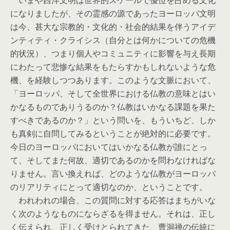
いまや西洋文明は世界的スケールで優位を占める文化
になりましたが、その霊感の源であったヨーロッパ文明
は今、甚大な宗教的・文化的・社会的結果を伴うアイデ
ンティティ・クライシス（自分とは何かについての危機
的状況）、つまり個人やコミュニティに影響を与え長期
にわたって悲惨な結果をもたらすかもしれないような危
機、を経験しつつあります。このような文脈において、
「ヨーロッパ、そして全世界における仏教の意味とはい
かなるものでありうるのか？仏教はいかなる課題を果た
すべきであるのか？」という問いを、もういちど、しか
も真剣に自問してみるということが絶対的に必要です。
今日のヨーロッパにおいてはいかなる仏教が誰にとっ
て、そしてまた何故、適切であるのかを問わなければな
りません。言い換えれば、どのような仏教がヨーロッパ
のリアリティにとって適切なのか、ということです。
われわれの場合、この質問に対する応答はまちがいな
く次のようなものにならざるを得ません。それは、正し
く伝えられ、正しく受けとられてきた、曹洞禅の伝統に