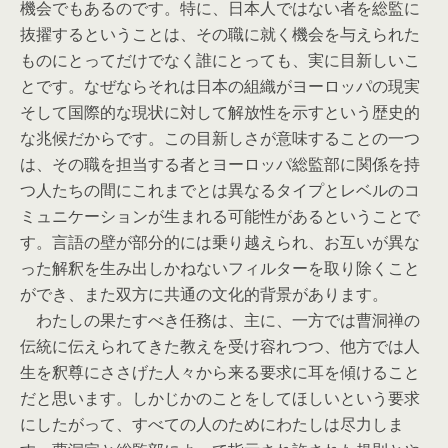
機会でもあるのです。特に、日本人ではない者を総監に
抜擢するということは、その職に就く機会を与えられた
ものにとってだけでなく誰にとっても、実に目新しいこ
とです。なぜならそれは日本の組織がヨーロッパの現実
そして国際的な現状に対して解放性を示すという歴史的
な兆候だからです。この目新しさが意味することの一つ
は、その職を担当する者とヨーロッパ総監部に関係を持
つ人たちの間にこれまでとは異なるタイプとレベルのコ
ミュニケーションが生まれる可能性があるということで
す。言語の壁が部分的には乗り越えられ、お互いが異な
った解釈を生み出しかねないフィルターを取り除くこと
ができ、また双方に共通の文化的背景があります。
わたしの果たすべき任務は、主に、一方では曹洞禅の
伝統に伝えられてきた教えを受け容れつつ、他方では人
生を釈尊にささげた人々から来る要求に耳を傾けること
だと思います。しかじかのことをしてほしいという要求
にしたがって、すべての人のためにわたしは尽力しま