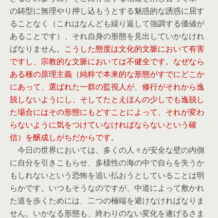
の鋳型に無理やり押し込もうとする魅惑的な誘惑に屈す
ることなく（これはなんども繰り返して強調する価値が
あることです）、それ自身の形態を見出していかなけれ
ばなりません。
こうした態度は文化的文脈において有害
ですし、宗教的な文脈においては不健全です。なぜなら
ある種の原理主義（純粋で本来的な形態がすでにどこか
にあって、選ばれた一群の監視人が、修行がそれから逸
脱しないようにし、そしてたとえほんの少しでも逸脱し
た場合にはその形態にもどすことによって、それが変わ
らないように気をつけていなければならないという確
信）を醸成しがちだからです。
今日の世界においては、多くの人々が安全な壁の内側
に自分を引きこもらせ、多様性の海の中で自らを失うか
もしれないという恐怖を追い払おうとしていることは明
らかです。いつもそうなのですが、中道によって敷かれ
た道を歩くためには、二つの極端を避けなければなりま
せん。いかなる形態も、終わりのない変化を遂げるさま