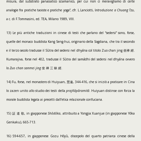
misura, dal substrato panasiatico sciamanico, per cui non ci meravigliamo di certe
analogie fra pratiche taoiste e pratiche yoga”, cfr. L.Lanciotti, I
ntroduzione a Chuang Tzu
,
a c. di F.Tommasini, ed. TEA, Milano 1989, VIII.
13) Le più antiche traduzioni in cinese di testi che parlano del “sedersi” sono, forse,
quelle del monaco buddista Kang Seng-hui, originario della Sogdiana, che tra il secondo
e il terzo secolo tradusse il Sūtra del sedersi nel dhyāna col titolo Zuo chan jing 坐禅 經.
Kumarajiva, forse nel 402, tradusse il Sūtra del samādhi del sedersi nel dhyāna ovvero
lo
Zuo chan sanmei jing
坐 禅 三 昧 經.
14) Fu, forse, nel monastero di Huiyuan, 慧遠, 344-416, che si iniziò a praticare in Cina
lo zazen unito allo studio dei testi della
prajñāpāramitā
. Huiyuan distinse con forza la
morale buddista legata ai precetti dall’etica relazionale confuciana.
15) 証 道 歌, in giapponese
Shōdōka
, attribuito a Yongjia Xuanjue (in giapponese Yōka
Genkaku), 665-713.
16) 594-657, in giapponese Gozu Hōyū, discepolo del quarto patriarca cinese della