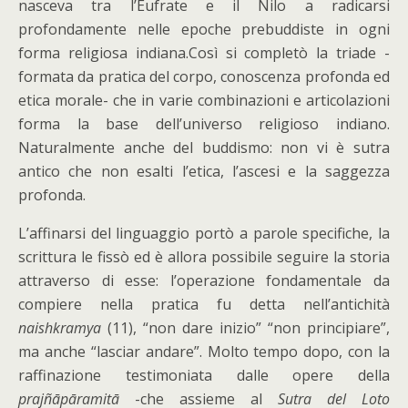
nasceva tra l’Eufrate e il Nilo a radicarsi
profondamente nelle epoche prebuddiste in ogni
forma religiosa indiana.Così si completò la triade -
formata da pratica del corpo, conoscenza profonda ed
etica morale- che in varie combinazioni e articolazioni
forma la base dell’universo religioso indiano.
Naturalmente anche del buddismo: non vi è sutra
antico che non esalti l’etica, l’ascesi e la saggezza
profonda.
L’affinarsi del linguaggio portò a parole specifiche, la
scrittura le fissò ed è allora possibile seguire la storia
attraverso di esse: l’operazione fondamentale da
compiere nella pratica fu detta nell’antichità
naishkramya
(11), “non dare inizio” “non principiare”,
ma anche “lasciar andare”. Molto tempo dopo, con la
raffinazione testimoniata dalle opere della
prajñāpāramitā
-che assieme al
Sutra del Loto