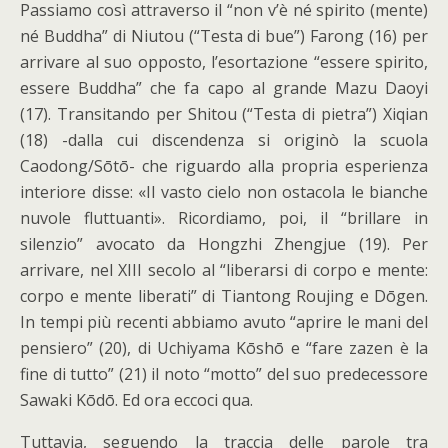
Passiamo così attraverso il “non v’è né spirito (mente)
né Buddha” di Niutou (“Testa di bue”) Farong (16) per
arrivare al suo opposto, l’esortazione “essere spirito,
essere Buddha” che fa capo al grande Mazu Daoyi
(17). Transitando per Shitou (“Testa di pietra”) Xiqian
(18) -dalla cui discendenza si originò la scuola
Caodong/Sōtō- che riguardo alla propria esperienza
interiore disse: «Il vasto cielo non ostacola le bianche
nuvole fluttuanti». Ricordiamo, poi, il “brillare in
silenzio” avocato da Hongzhi Zhengjue (19). Per
arrivare, nel XIII secolo al “liberarsi di corpo e mente:
corpo e mente liberati” di Tiantong Roujing e Dōgen.
In tempi più recenti abbiamo avuto “aprire le mani del
pensiero” (20), di Uchiyama Kōshō e “fare zazen è la
fine di tutto” (21) il noto “motto” del suo predecessore
Sawaki Kōdō. Ed ora eccoci qua.
Tuttavia, seguendo la traccia delle parole tra