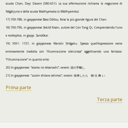
scuola Chan, Dayi Daoxin (580-651). La sua affermazione richiama la negazione di
Nāgārjuna e della scuola Madhyamaka (o Mādhyamika).
17) 709-788, in giapponese Baso Dōitsu, forse la più grande figura del Chan.
18) 700-790, in giapponese Sekitō Kisen, autore del Can Tong Qi, Comprendendo l’uno
e molteplice, in giapp. Sandōkai.
19) 1091- 1157, in giapponese Wanshi Shōgaku. Spesso quell’espressione viene
erroneamente tradotta con “illuminazione silenziosa” oggettivando una fantasia:
“l’illuminazione” in quanto ente.
20) In giapponese: “atama no tebanashi”, ovvero: 頭の手離し.
21) In giapponese: “zazen shitara oshimai”, ovvero: 坐禅したら 御 仕 舞 い.
Prima parte
Terza parte