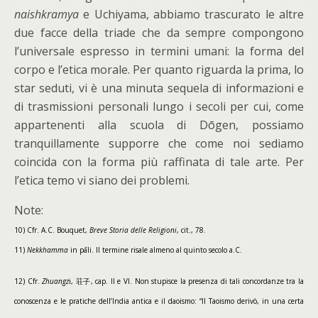
naishkramya
e Uchiyama, abbiamo trascurato le altre
due facce della triade che da sempre compongono
l’universale espresso in termini umani: la forma del
corpo e l’etica morale. Per quanto riguarda la prima, lo
star seduti, vi è una minuta sequela di informazioni e
di trasmissioni personali lungo i secoli per cui, come
appartenenti alla scuola di Dōgen, possiamo
tranquillamente supporre che come noi sediamo
coincida con la forma più raffinata di tale arte. Per
l’etica temo vi siano dei problemi.
Note:
10) Cfr. A.C. Bouquet,
Breve Storia delle Religioni
, cit., 78.
11)
Nekkhamma
in pāli. Il termine risale almeno al quinto secolo a.C.
12) Cfr.
Zhuangz
i, 荘子, cap. II e VI. Non stupisce la presenza di tali concordanze tra la
conoscenza e le pratiche dell’India antica e il daoismo: “Il Taoismo derivò, in una certa