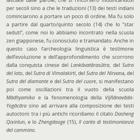
lasciate dalle parole, che si rincorsero modificandosi
per secoli sino a che le traduzioni (13) dei testi indiani
cominciarono a portare un poco di ordine. Ma fu solo
a partire dal quarto/quinto secolo (14) che lo “star
seduti”, come noi lo abbiamo incontrato nella scuola
zen giapponese, fu conosciuto e tramandato. Anche in
questo caso l’archeologia linguistica è testimone
dell’evoluzione e dell’approfondimento che scorrono
dalla conquista cinese del
Lankāvatārasūtra
, del
Sutra
del loto
, del
Sutra di Vimalakirti
, del
Sutra del Nirvan
a, del
Sutra del diamante
e del
Sutra del cuore
, si manifestano
poi come oscillazioni tra il vuoto della scuola
Mādhyamika
e la fenomenologia della
Vijñānavāda-
Yogācāra
sino ad arrivare alla composizione dei testi
autoctoni: tra i più antichi ricordiamo il citato
Dasheng
Qixinlun
, e lo
Zhengdaoge
(15),
Il canto di testimonianza
del cammino
.