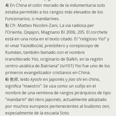
4
) En China el color morado de la indumentaria solo
estaba permitido a los rangos más elevados de los
funcionarios, o mandarines.
5
) Cfr. Matteo Nicolini-Zani, La via radiosa per
l’Oriente, Qiqajon, Magnano BI 2006, 205. El corchete
está en una nota en el texto citado. El “religioso Yisi” y
el «mar Yazedbozid, presbítero y corepiscopo de
Kumdan, también llamado con el nombre
transliterado Yisi, originario de Balkh, en la región
centro-asiática de Batriana” (ivi101) Yisi fue uno de los
primeros evangelizador cristianos en China.
6
) 教师, leído
kyoshi
en japonés y
jiao shi
en chino,
significa “maestro”. Se usa como un sufijo en el
nombre de una veintena de rangos jerárquicos de tipo
“mandarín” del clero japonés, actualmente adoptado
por muchos europeos pertenecientes al budismo zen,
especialmente de la escuela Soto.