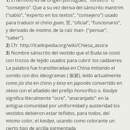
1
) El término es de origen portugués, “ministro” o
“consejero”. Que a su vez deriva del sánscrito mantrim
(“sabio”, “experto en los textos”, “consejero”) usado
para traducir el chino
guan
, 官, “oficial”, “funcionario”,
y derivado de
mantra
, de la raíz man- (“pensar”,
“saber”).
2
) Cfr. http://it.wikipedia.org/wiki/Chiesa_assira
3
) Nombre sánscrito del vestido que el Buda se cosió
con trozos de tejido usados para cubrir los cadáveres.
La palabra fue transliteradaa en China imitando el
sonido con dos ideogramas ( 袈裟), leído actualmente
como
jia sha
en chino y
kesa
en japonés convertido en
okesa
con el añadido del prefijo honorífico o.
Kasâya
significa literalmente “ocre”, “anaranjado”: en la
antigua comunidad por uniformidad y austeridad los
vestidos debieron estar teñidos, para todos, del
mismo color, el
kasâya
, usando como colorante un
cierto tipo de arcilla pigmentada