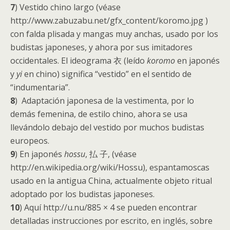
7
) Vestido chino largo (véase
http://www.zabuzabu.net/gfx_content/koromo.jpg )
con falda plisada y mangas muy anchas, usado por los
budistas japoneses, y ahora por sus imitadores
occidentales. El ideograma 衣 (leído
koromo
en japonés
y
yi
en chino) significa “vestido” en el sentido de
“indumentaria”.
8
) Adaptación japonesa de la vestimenta, por lo
demás femenina, de estilo chino, ahora se usa
llevándolo debajo del vestido por muchos budistas
europeos.
9
) En japonés
hossu
, 払 子, (véase
http://en.wikipedia.org/wiki/Hossu), espantamoscas
usado en la antigua China, actualmente objeto ritual
adoptado por los budistas japoneses.
10
) Aquí http://u.nu/885 × 4 se pueden encontrar
detalladas instrucciones por escrito, en inglés, sobre