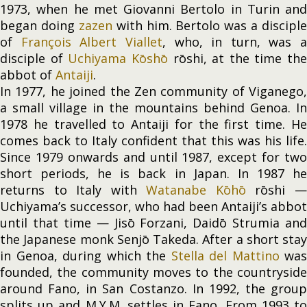
1973, when he met Giovanni Bertolo in Turin and
began doing
zazen
with him. Bertolo was a disciple
of
François Albert Viallet
, who, in turn, was a
disciple of
Uchiyama Kōshō
rōshi, at the time the
abbot of
Antaiji
.
In 1977, he joined the Zen community of Viganego,
a small village in the mountains behind Genoa. In
1978 he travelled to Antaiji for the first time. He
comes back to Italy confident that this was his life.
Since 1979 onwards and until 1987, except for two
short periods, he is back in Japan. In 1987 he
returns to Italy with
Watanabe Kōhō
rōshi 
Uchiyama’s successor, who had been Antaiji’s abbot
until that time — Jisō Forzani, Daidō Strumia and
the Japanese monk Senjō Takeda. After a short stay
in Genoa, during which the
Stella del Mattino
was
founded, the community moves to the countryside
around Fano, in San Costanzo. In 1992, the group
splits up and M.Y.M. settles in Fano. From 1993 to