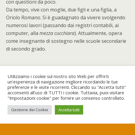
con questioni da poco.
Da tempo, vive con moglie, due figli e una figlia, a
Oriolo Romano. Si è guadagnato da vivere svolgendo
numerosi lavori (passando dai registri contabili, ai
computer, alla
mezza cucchiara
). Attualmente, opera
come insegnante di sostegno nelle scuole secondarie
di secondo grado.
Utilizziamo i cookie sul nostro sito Web per offrirti
un'esperienza di navigazione migliore ricordando le tue
preferenze e le visite ricorrenti. Cliccando su "Accetta tutti"
Torna su
acconsenti all'uso di TUTTI i cookie. Tuttavia, puoi visitare
"Impostazioni cookie" per fornire un consenso controllato.
Dispositivo Portatile
Pc Desktop
Gestione dei Cookie
Accetta tutti