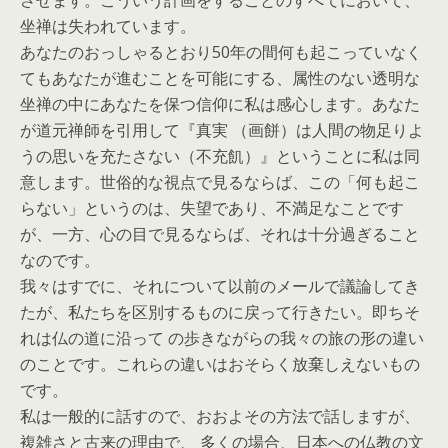
させます。こういう計画をすることのすべてにおいて、
坐禅は失われています。
あなたのおっしゃるとおり50年の間何も起こっていなく
てもあなたが進むことを可能にする、属性のない透明な
坐禅の中にあなたを保つ信仰に私は感心します。あなた
が道元禅師を引用して『真実 （画餅）は人間の物足りよ
うの思いを充たさない（不充飢）』ということに私は同
意します。世俗的な視点で見るならば、この「何も起こ
らない」というのは、失望であり、不満足なことです
が、一方、心の目で見るならば、それは十分過ぎること
なのです。
我々はすでに、それについて以前のメールで議論してき
たが、私たちを区別するものに戻って行きたい。即ちそ
れは仏の道に沿って の歩きながらの我々の旅の形の違い
のことです。これらの違いはおそらく放棄しえないもの
です。
私は一般的に話すので、おおよその方法で話しますが、
複雑さと古来の理由で、 多くの場合、日本への仏教の文