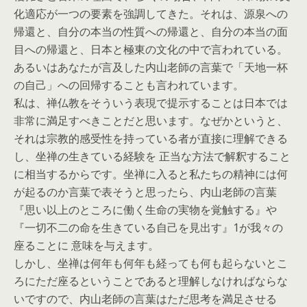
化適応が一つの要素を強調してきた。それは、源泉への
帰還と、自分の本当の性質への帰還と、自分の本当の面
目への帰還と、日本と極東の文化の中で言われている。
あるいはあなたが言及した内山老師の言葉で「天地一杯
の自己」への回帰することも言われています。
私は、禅仏教をそういう表現で提示することは日本では
非常に満足すべきことだと思います。なぜかというと、
それは宗教的感受性を持っている者が直接に理解できる
し、坐禅の生きている経験を 正当な方法で解釈すること
に相当するからです。坐禅に入ると私たちの精神には何
が起るのか言葉で表そうと思ったら、内山老師の言葉
『思い以上のところに働く生命の実物を覚触する』や
『一切不二の命を生きている自己を見出す』1が我々の
座ることに 意味を与えます。
しかし、坐禅は何年も何年も経っても何も起らないとこ
ろにただ座るということであると理解しなければならな
いですので、内山老師の言葉はただ思考を満足させる