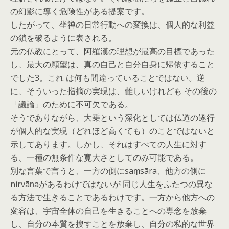
の幻影に導く危険性がある提案です。
したがって、坐禅の日常行動への変換は、個人的な利益
の鎖を破るように表される。
元の仏教にとって、阿羅漢の理想が最高の目標であった
し、最大の願望は、真の自己と自分自身に帰依すること
でした3。これ は何も間違っていることではない。逆
に、そういった指摘の実現は、難しいけれども その後の
「議論」のために不可欠である。
そうでありながら、大乗という深化としては仏道の遂行
が個人的な実現（どれほど高くても）のことではないと
示してあります。しかし、それはすべての人生に対す
る、一種の無条件な寛大さとしてのみ可能である。
別な言葉で言うと、一方の側にsaṃsāra、他方の側に
nirvāṇaがあるわけではないが 同じ人生をふたつの異な
る方法で生きることであるわけです。一方から他方への
変容は、宇宙全体の自己を生きることへの専念を放棄
し、自分の本質を搜すことを放棄し、自分の私的な世界