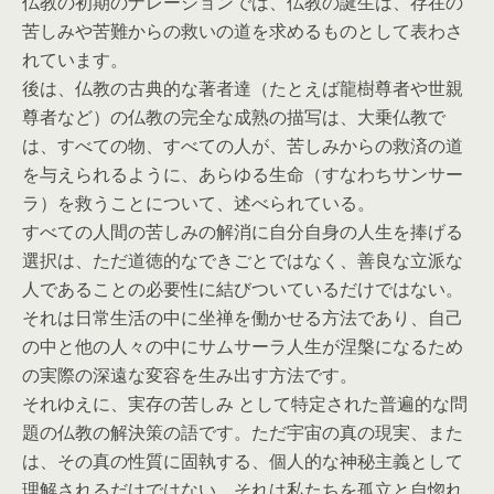
仏教の初期のナレーションでは、仏教の誕生は、存在の
苦しみや苦難からの救いの道を求めるものとして表わさ
れています。
後は、仏教の古典的な著者達（たとえば龍樹尊者や世親
尊者など）の仏教の完全な成熟の描写は、大乗仏教で
は、すべての物、すべての人が、苦しみからの救済の道
を与えられるように、あらゆる生命（すなわちサンサー
ラ）を救うことについて、述べられている。
すべての人間の苦しみの解消に自分自身の人生を捧げる
選択は、ただ道徳的なできごとではなく、善良な立派な
人であることの必要性に結びついているだけではない。
それは日常生活の中に坐禅を働かせる方法であり、自己
の中と他の人々の中にサムサーラ人生が涅槃になるため
の実際の深遠な変容を生み出す方法です。
それゆえに、実存の苦しみ として特定された普遍的な問
題の仏教の解決策の語です。ただ宇宙の真の現実、また
は、その真の性質に固執する、個人的な神秘主義として
理解されるだけではない。それは私たちを孤立と自惚れ