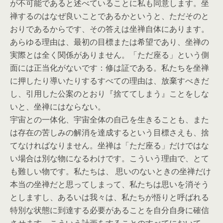
が不可能であると述べていることに私も同意します。坐
禅するのはなぜ良いことであるかというと、ただそのと
おりであるからです、その答えは坐禅自体にあります。
あらゆる理由は、最初の目標または希望であり、坐禅の
実際とは全く関係がありません。「ただ座る」という側
面には正当化がないです：修は証である。私たちを坐禅
に押したり導いたりするすべての理由は、放棄すべきだ
し、引用した公案のとおり『捨ててしまう』ことをしな
いと、坐禅にはならない。
宇宙との一体化、宇宙全体の自己を生きることも、また
は存在の苦しみの解消を達成するという目標さえも、捨
てなければなりません。坐禅は「ただ座る」だけではな
い場合は別な物になるわけです。こういう理由で、とて
も難しい物です。私たちは、 思いのないときの坐禅だけ
本当の坐禅だと思ってしまって、私たちは思いを消そう
としますし、あるいは我々は、私たちが悟りと呼ばれる
特別な状態に到達する必要があることを自分自身に確信