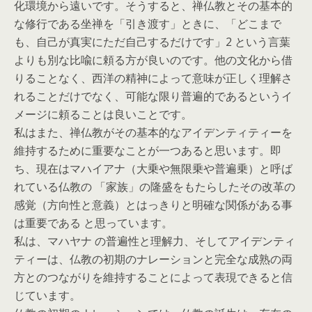
化環境から遠いです。そうすると、禅仏教とその基本的
な修行である坐禅を「引き渡す」ときに、「どこまで
も、自己が真実にただ自己するだけです」2 という言葉
よりも別な比喩に頼る方が良いのです。他の文化から借
りることなく、西洋の精神によって意味が正しく理解さ
れることだけでなく、可能な限り普遍的であるというイ
メージに頼ることは良いことです。
私はまた、禅仏教がその基本的なアイデンティティーを
維持するために重要なことが一つあると思います。即
ち、現在はマハイアナ（大乗や無限乗や普遍乗）と呼ば
れている仏教の 「家族」の隆盛をもたらしたその改革の
感覚（方向性と意義）とはっきりと明確な関係がある事
は重要である と思っています。
私は、マハヤナ の普遍性と理解力、そしてアイデンティ
ティーは、仏教の初期のナレーションと完全な成熟の両
方とのつながりを維持することによって表現できると信
じています。