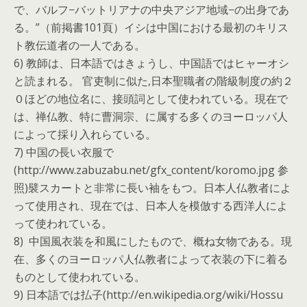
で、バルフ−バットリアナの中央アジア地域−の出身であ
る。”（前掲書101頁）イシは中国における最初のキリス
ト教伝道者の一人である。
6) 教師は、日本語ではきょうし、中国語ではヒャーオシ
と読まれる。 官吏制に似た,日本聖職者の階級制度の約２
０ほどの地位名に、接頭詞として使われている。現在で
は、禅仏教、特に曹洞宗、に属する多くのヨーロッパ人
によって採り入れらている。
7) 中国の長い衣服で
(http://www.zabuzabu.net/gfx_content/koromo.jpg 参
照)襞スカートと非常に長い袖をもつ。日本人仏教者によ
って使用され、現在では、日本人を模倣する西洋人によ
って使われている。
8) 中国風衣装を和風にしたもので、概ね女物である。現
在、多くのヨーロッパ人仏教者によって衣装の下に着る
ものとして使われている。
9) 日本語では払子(http://en.wikipedia.org/wiki/Hossu