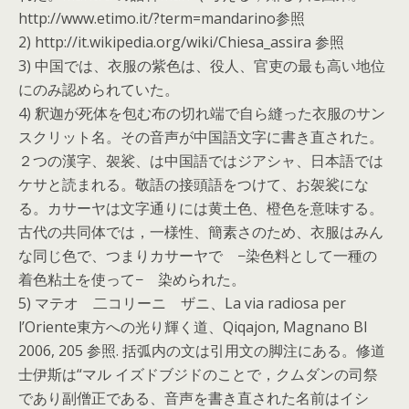
http://www.etimo.it/?term=mandarino参照
2) http://it.wikipedia.org/wiki/Chiesa_assira 参照
3) 中国では、衣服の紫色は、役人、官吏の最も高い地位
にのみ認められていた。
4) 釈迦が死体を包む布の切れ端で自ら縫った衣服のサン
スクリット名。その音声が中国語文字に書き直された。
２つの漢字、袈裟、は中国語ではジアシャ、日本語では
ケサと読まれる。敬語の接頭語をつけて、お袈裟にな
る。カサーヤは文字通りには黄土色、橙色を意味する。
古代の共同体では，一様性、簡素さのため、衣服はみん
な同じ色で、つまりカサーヤで −染色料として一種の
着色粘土を使って− 染められた。
5) マテオ 二コリーニ ザニ、La via radiosa per
l’Oriente東方への光り輝く道、Qiqajon, Magnano BI
2006, 205 参照. 括弧内の文は引用文の脚注にある。修道
士伊斯は“マル イズドブジドのことで，クムダンの司祭
であり副僧正である、音声を書き直された名前はイシ