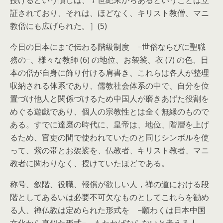
授けるという慣しは、７世紀末からあるということは立
証されており、それは、ほどなく、キリスト教僧、マニ
教僧にも広げられた。］(5)
今日の日本にまで伝わる階級制度 −世俗ならびに聖職
務の−、様々な教師 (6) の地位、お袈裟、衣 (7) の色、日
本の僧が自身に飾り付ける肩書き、これらは各人が整理
収納される体系であり、儒教社会体系の中で、自分を位
置づけ他人と関係づけるため中国人が磨きあげた役割を
めぐる遊戯であり、個人の宗教性とは全く無縁のもので
ある。すでに達磨の時代に、皇帝は、地位、階層を上げ
るため、官吏の間で使われていたのと同じシンボルを使
って、紫の帯とお袈裟を、仏教者、キリスト教者、マニ
教者に関わりなく、授けていたほどである。
称号、叙階、役職、報償が欲しい人，禅の道における段
階としてあるいは必要不可欠なものとしてこれらを勧め
る人、禅仏教は定められた形式を −願わくは日本中国