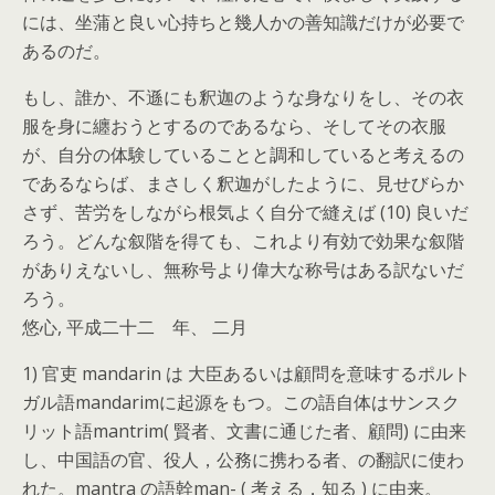
には、坐蒲と良い心持ちと幾人かの善知識だけが必要で
あるのだ。
もし、誰か、不遜にも釈迦のような身なりをし、その衣
服を身に纏おうとするのであるなら、そしてその衣服
が、自分の体験していることと調和していると考えるの
であるならば、まさしく釈迦がしたように、見せびらか
さず、苦労をしながら根気よく自分で縫えば (10) 良いだ
ろう。どんな叙階を得ても、これより有効で効果な叙階
がありえないし、無称号より偉大な称号はある訳ないだ
ろう。
悠心, 平成二十二 年、 二月
1) 官吏 mandarin は 大臣あるいは顧問を意味するポルト
ガル語mandarimに起源をもつ。この語自体はサンスク
リット語mantrim( 賢者、文書に通じた者、顧問) に由来
し、中国語の官、役人，公務に携わる者、の翻訳に使わ
れた。mantra の語幹man- ( 考える，知る ) に由来。