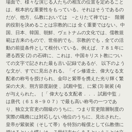
場面で、様々な演じる人たちの相互の位置を定めること
は、根本的な重要性をもっている。それはそうであるの
だが、他方、仏教においては −とりたて禅では− 階層
的役割を決めることは宗教的には 全く重要ではない。中
国、日本、韓国、朝鮮、ヴェトナムの文化では、儒教規
範は古来のもので、世俗的でも、宗教的でも，全ての活
動の前提条件として根付いている。例えば、７８１年に
遡る西安 (2) の石碑に、これは、中国キリスト教につい
ての文字で記された最も古い記録であるが、 以下のよう
な文が、すでに見出される。「イシ修道士、偉大なる支
配者の称号を授けられ、金印と紫帯を携えた光り輝く繁
栄の大夫、朔方節度副使 、試殿中監、に紫 (3) 袈裟 (4)
が与えられた。［「 偉大なる支配者．．． 試殿中監 」
は唐代（６１８−９０７）で最も高い称号の一つであ
り、独立文官吏の階級のうちに、つまり官吏階層制度の
実際の職務には対応しない地位のうちに、見出された。
皇帝が紫袈裟（そして帯）を特別の報償として仏教僧に