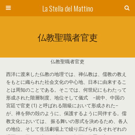
La Stella del Mattino
仏教聖職者官吏
仏教聖職者官吏
西洋に渡来した仏教の地理では、禅仏教は、儒教の教え
をもとに織られた社会文化の中心地、日本に由来するこ
とは周知のことである。そこでは、何世紀にもわたって
形成された階層制度、地位そして儀式 −就中、中国の
宮廷で官吏 (1) と呼ばれる階級において形成された−
が、禅を卵の殻のように、保護するように同伴する。儒
教文化においては、 振る舞いの形式を決めるため、各人
の地位、そして生活劇場上で繰り広げられるそれぞれの