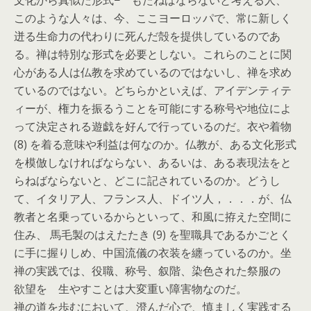
文化から真似た形式− もたねばならないと考える人、
このような人々は、今、ここヨーロッパで、常に新しく
迸る生命力の代わりに死んだ殻を提供しているのであ
る。禅は特別な形式を必要としない。これらのことに関
心がある人は仏教を求めているのではないし、禅を求め
ているのではない。どちらかといえば、アイデンティテ
ィーが、権力を振るうことを可能にする称号や地位によ
って決定される遊戯を好んで行っているのだ。衣や着物
(8) を着る意味や利益は何なのか。仏教が、ある文化形式
を模倣しなければならない、あるいは、ある表現法をと
らねばならないと、どこに記されているのか。どうし
て、イタリア人、フランス人、ドイツ人，．．．が、仏
教者と名乗っているからといって、和風に拵えた空間に
住み、 馬毛製のはえたたき (9) を聖職具であるかごとく
に手に握りしめ、中国流儀の衣装を纏っているのか。坐
禅の実践では、役職、称号、叙階、染色された祭服の
欲望を 生やすことは大変重い障害物なのだ。
禅の道を歩むにおいて、澄んだ心で、慎ましく実践する