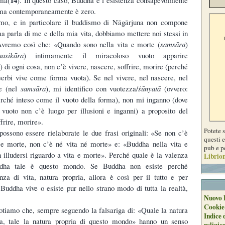
 ma contemporaneamente è zero.
mo, e in particolare il buddismo di Nāgārjuna non compone
ma parla di me e della mia vita, dobbiamo mettere noi stessi in
 Avremo così che: «Quando sono nella vita e morte (
samsāra
)
asikāra
) intimamente il miracoloso vuoto apparire
) di ogni cosa, non c’è vivere, nascere, soffrire, morire (perché
i verbi vive come forma vuota). Se nel vivere, nel nascere, nel
re (nel
samsāra
), mi identifico con vuotezza/
śūnyatā
(ovvero:
rché inteso come il vuoto della forma), non mi inganno (dove
vuoto non c’è luogo per illusioni e inganni) a proposito del
ffrire, morire».
Potete 
ossono essere rielaborate le due frasi originali: «Se non c’è
questi e
 e morte, non c’è né vita né morte» e: «Buddha nella vita e
pub e p
n illudersi riguardo a vita e morte». Perché quale è la valenza
Librion
ddha tale è questo mondo. Se Buddha non esiste perché
za di vita, natura propria, allora è così per il tutto e per
Buddha vive o esiste pur nello strano modo di tutta la realtà,
Nuovo 
Cookie
tiamo che, sempre seguendo la falsariga di: «Quale la natura
Indice 
a, tale la natura propria di questo mondo» hanno un senso
religio