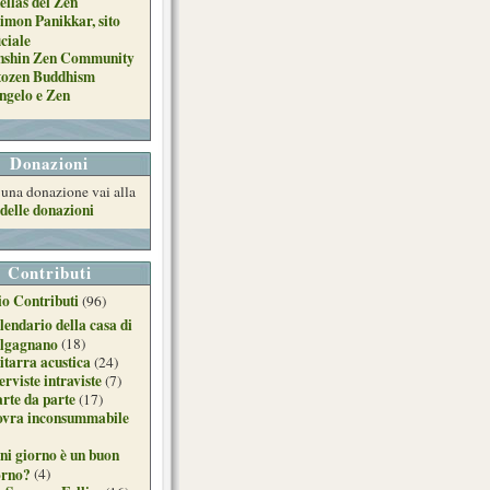
ellas del Zen
imon Panikkar, sito
iciale
nshin Zen Community
tozen Buddhism
ngelo e Zen
Donazioni
e una donazione vai alla
delle donazioni
Contributi
o Contributi
(96)
lendario della casa di
lgagnano
(18)
itarra acustica
(24)
erviste intraviste
(7)
arte da parte
(17)
ovra inconsummabile
ni giorno è un buon
orno?
(4)