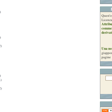
)
Quest'o
Licenz
Attribu
commer
derivat
)
2)
Una no
giappon
pagine
)
)
2)