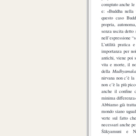
compiuto anche le 
e: «Buddha nella v
questo caso Buddh
propria, autonoma
senza uscita detto
nell’espressione “s
L’utilità pratica e
importanza per noi
antichi, viene poi
vita e morte, il n
della
Madhyamaka
nirvana non c’è la 
non c’è la più picc
anche il confine 
minima differenza
Abbiamo già tratta
mondo siano uguali
verte sul fatto c
necessari anche pe
Śākyamuni e Nā