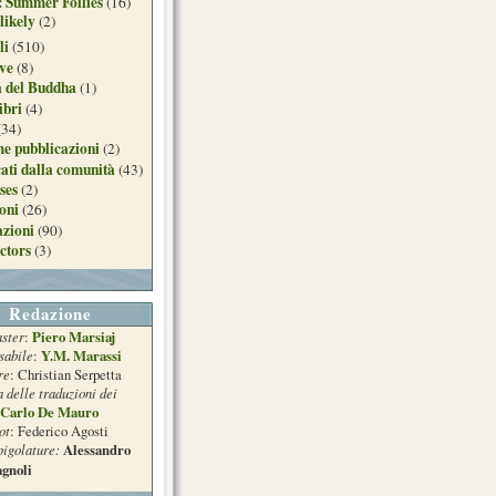
: Summer Follies
(16)
likely
(2)
li
(510)
ive
(8)
a del Buddha
(1)
ibri
(4)
(34)
e pubblicazioni
(2)
ati dalla comunità
(43)
ses
(2)
ioni
(26)
azioni
(90)
ctors
(3)
Redazione
ster
Piero Marsiaj
:
sabile
Y.M. Marassi
:
re
: Christian Serpetta
a delle traduzioni dei
Carlo De Mauro
ot
: Federico Agosti
pigolature:
Alessandro
gnoli