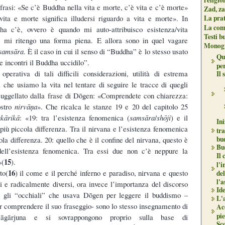
frasi: «Se c’è Buddha nella vita e morte, c’è vita e c’è morte»
Zad, za
ita e morte significa illudersi riguardo a vita e morte». In
La pra
La com
a c’è, ovvero è quando mi auto-attribuisco esistenza/vita
Testi b
, mi ritengo una forma piena. E allora sono in quel vagare
Monogr
samsāra
. È il caso in cui il senso di “Buddha” è lo stesso usato
Qu
e incontri il Buddha uccidilo”.
per
 operativa di tali difficili considerazioni, utilità di estrema
Il 
 che usiamo la vita nel tentare di seguire le tracce di quegli
 suggellato dalla frase di Dōgen: «Comprendete con chiarezza:
ostro
nirvāņa
». Che ricalca le stanze 19 e 20 del capitolo 25
kārikā
: «19: tra l’esistenza fenomenica (
samsāra
/
shōji
) e il
Ini
più piccola differenza. Tra il nirvana e l’esistenza fenomenica
tr
bu
ola differenza. 20: quello che è il confine del nirvana, questo è
Bu
dell’esistenza fenomenica. Tra essi due non c’è neppure la
Il
15
»(
).
l'i
16
to(
) il come e il perché inferno e paradiso, nirvana e questo
del
l'a
 e radicalmente diversi, ora invece l’importanza del discorso
Ide
he gli “occhiali” che usava Dōgen per leggere il buddismo –
L'
r comprendere il suo fraseggio- sono lo stesso insegnamento di
Ac
pie
gārjuna e si sovrappongono proprio sulla base di
Sco