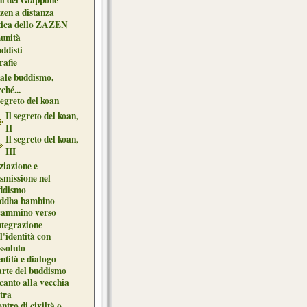
zen a distanza
tica dello ZAZEN
unità
uddisti
afie
ale buddismo,
ché...
segreto del koan
Il segreto del koan,
II
Il segreto del koan,
III
ziazione e
asmissione nel
ddismo
ddha bambino
 cammino verso
ntegrazione
l'identità con
ssoluto
ntità e dialogo
arte del buddismo
canto alla vecchia
tra
ntro di civiltà o