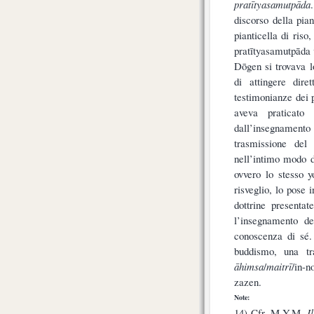
pratītyasamutpāda
discorso della pia
pianticella di ris
pratītyasamutpāda 
Dōgen si trovava l
di attingere dire
testimonianze dei p
aveva praticato
dall’insegnamento
trasmissione del
nell’intimo modo d
ovvero lo stesso 
risveglio, lo pose i
dottrine presenta
l’insegnamento d
conoscenza di sé.
buddismo, una tr
āhimsa
/
maitrī
/in-n
zazen.
Note:
14) Cfr. M.Y.M,
Il