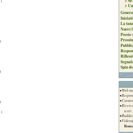
SF
)
Un
Genera
Iniziat
La tan
Nuovi l
Poesie
Prossim
)
Pubblic
Respon
Rifless
Segnal
Spin do
)
• Web ma
• Respon
• Curato
)
• Ricerc
testi
:
1)
• Buddaz
• Videos
Roma