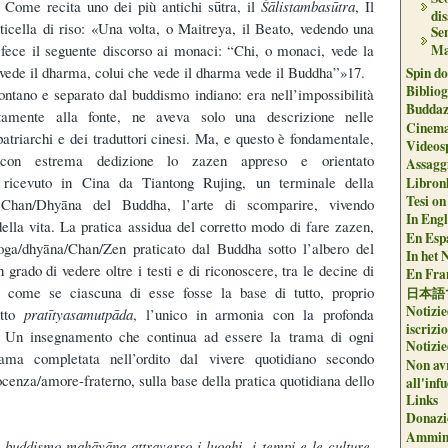
. Come recita uno dei più antichi sūtra, il
Śālistambasūtra
, Il
di
nticella di riso: «Una volta, o Maitreya, il Beato, vedendo una
Se
o, fece il seguente discorso ai monaci: “Chi, o monaci, vede la
Ma
vede il dharma, colui che vede il dharma vede il Buddha”»17.
Spin do
Biblio
ontano e separato dal buddismo indiano: era nell’impossibilità
Buddaz
ttamente alla fonte, ne aveva solo una descrizione nelle
Cinema
atriarchi e dei traduttori cinesi. Ma, e questo è fondamentale,
Videos
 con estrema dedizione lo zazen appreso e orientato
Assaggi
 ricevuto in Cina da Tiantong Rujing, un terminale della
Libron
Tesi on
 Chan/Dhyāna del Buddha, l’arte di scomparire, vivendo
In Engli
ella vita. La pratica assidua del corretto modo di fare zazen,
En Espa
yoga/dhyāna/Chan/Zen praticato dal Buddha sotto l’albero del
In het 
n grado di vedere oltre i testi e di riconoscere, tra le decine di
En Fran
te come se ciascuna di esse fosse la base di tutto, proprio
日本語
Notizie
etto
pratītyasamutpāda
, l’unico in armonia con la profonda
iscrizi
 Un insegnamento che continua ad essere la trama di ogni
Notizie
ama completata nell’ordito dal vivere quotidiano secondo
Non avr
ocenza/amore-fraterno, sulla base della pratica quotidiana dello
all'inf
Links
Donazi
Ammini
 buddismo mahāyāna attraverso i luoghi, i tempi e le culture.