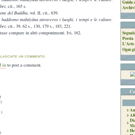
Guida a
ibet
, cit., 165 s.
Archiv
ione del Buddha
, vol. II, cit., 639.
l buddismo mahāyāna attraverso i luoghi, i tempi e le culture.
ibet
, cit., 39, 62 s., 130, 179 s., 183, 221.
ase compare in altri componimenti. Ivi, 162.
Segnal
Poesia
L'Arte 
Ogni gi
 LASCIATE UN COMMENTO.
d in
to post a comment.
Co
)
)
An
1)
A
Di
Mo
He
)