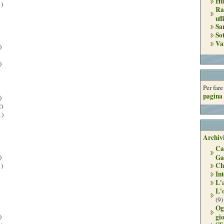
Hu
)
Ra
uff
Sa
So
Va
)
)
Per far
pagina 
)
)
1)
Archivi
Ca
)
Ga
Ch
)
Int
L'
L'
(9)
Og
)
gi