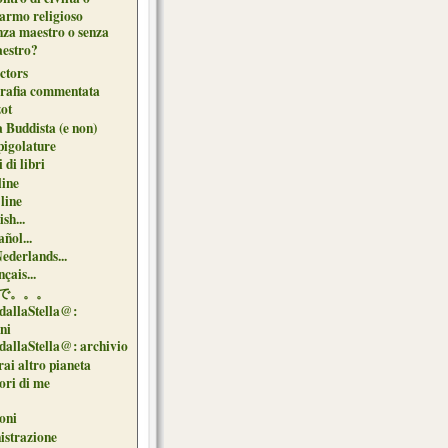
sarmo religioso
nza maestro o senza
estro?
ctors
grafia commentata
ot
 Buddista (e non)
pigolature
 di libri
line
 line
sh...
ñol...
Nederlands...
çais...
で。。。
dallaStella@:
oni
dallaStella@: archivio
ai altro pianeta
uori di me
oni
strazione