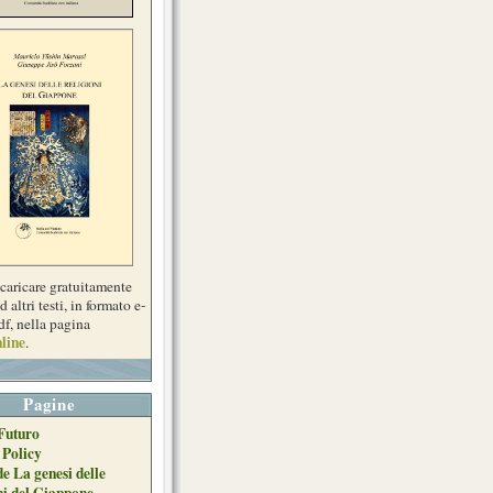
scaricare gratuitamente
d altri testi, in formato e-
df, nella pagina
line
.
Pagine
Futuro
 Policy
de La genesi delle
ni del Giappone