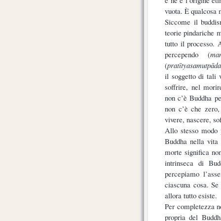
vuota. È qualcosa
Siccome il buddis
teorie pindariche 
tutto il processo.
percependo (
man
(
pratītyasamutpāda
il soggetto di tal
soffrire, nel mori
non c’è Buddha pe
non c’è che zero, 
vivere, nascere, so
Allo stesso modo p
Buddha nella vita
morte significa no
intrinseca di Bu
percepiamo l’assen
ciascuna cosa. Se 
allora tutto esiste.
Per completezza no
propria del Buddh