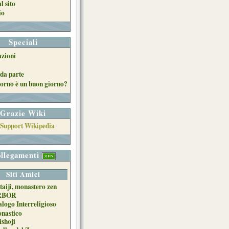
l sito
io
Speciali
azioni
da parte
orno è un buon giorno?
Grazie Wiki
llegamenti
Siti Amici
taiji, monastero zen
RBOR
alogo Interreligioso
nastico
ishoji