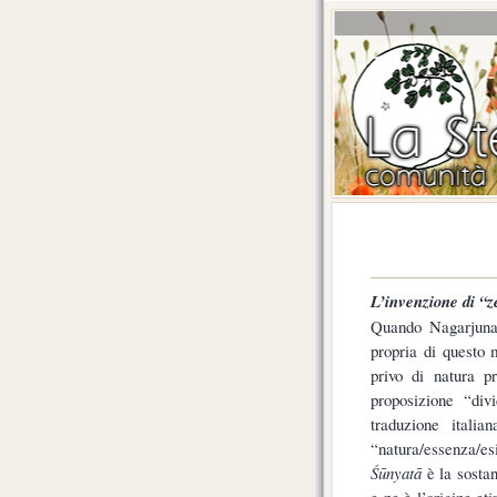
L’invenzione di “z
Quando Nagarjuna 
propria di questo
privo di natura 
proposizione “div
traduzione itali
“natura/essenza/es
Śūnyatā
è la sosta
e ne è l’origine et