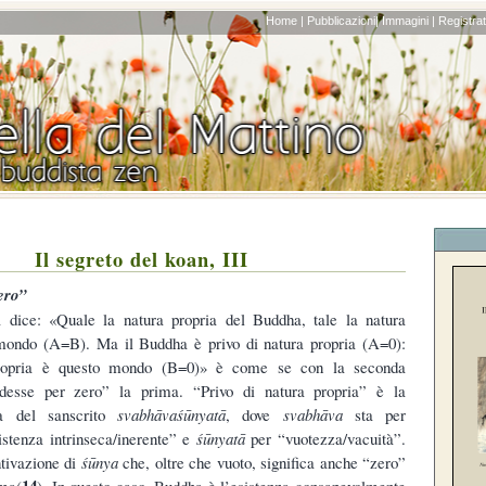
Home |
Pubblicazioni|
Immagini |
Registrati
Il segreto del koan, III
ero”
dice: «Quale la natura propria del Buddha, tale la natura
 mondo (A=B). Ma il Buddha è privo di natura propria (A=0):
propria è questo mondo (B=0)» è come se con la seconda
idesse per zero” la prima. “Privo di natura propria” è la
ana del sanscrito
svabhāvaśūnyatā
, dove
svabhāva
sta per
istenza intrinseca/inerente” e
śūnyatā
per “vuotezza/vacuità”.
ntivazione di
śūnya
che, oltre che vuoto, significa anche “zero”
14
ima(
). In questo caso, Buddha è l’esistenza consapevolmente