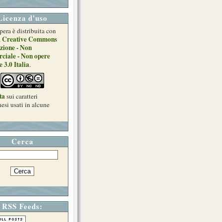
Licenza d'uso
pera è distribuita con
Creative Commons
a
zione - Non
ciale - Non opere
e 3.0 Italia
.
ta
sui caratteri
esi usati in alcune
Cerca
RSS Feeds: