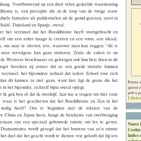
hang. Voortbouwend op een door velen gedeelde waarneming
hisme is, een perceptie die in de loop van de vorige eeuw
iduele fantasten als paddestoelen uit de grond gerezen, eerst in
 Italië, Duitsland en Spanje, overal.
r het verzinsel dat het Boeddhisme heeft voortgebracht en
zelf om een zeker imago te creëren en een vorm, een ideaal,
n, om naar te streven; iets, waarover men kan zeggen: “dit is
t men vervolgens kan gaan imiteren. Zoals de zaken er nu
 de Westerse beoefenaars en gelovigen ook hun best doen in dit
oogst bereiken zij ermee dat ze een goede imitatie kunnen
erzinsel: het bijzondere verhaal dat iedere School voor zich
 dan dit kunnen ze niet gaan, want hier ligt de grens die het
Potete 
n het bijzonder, zichzelf bijna overal oplegt.
questi e
pub e p
 ik gek ben of dat ik overdrijf, laat me u vragen om hier eens
Librion
: waar is het geschreven dat het Boeddhisme en Zen in het
ra nodig heeft? Om te beginnen met de teksten van de
or China en Japan heen, hangt de betekenis van overbrenging
bestaan van een speciaal gebouwde ruimte om les te geven.
Nuovo 
e Diamantsutra wordt gezegd dat het bouwen van zo’n ruimte
Cookie
 het doel dat het geacht wordt te dienen: wie gelooft dat hij iets
Indice 
religio