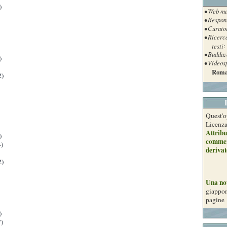
)
• Web ma
• Respon
• Curato
• Ricerc
testi
:
• Buddaz
)
• Videos
Roma
2)
Quest'o
Licenz
Attribu
)
commer
)
derivat
2)
Una no
giappon
pagine
)
)