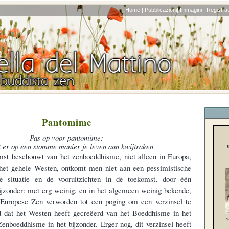
Home |
Pubblicazioni|
Immagini |
Registrati
Pantomime
Pas op voor pantomime:
t er op een stomme manier je leven aan kwijtraken
st beschouwt van het zenboeddhisme, niet alleen in Europa,
 het gehele Westen, ontkomt men niet aan een pessimistische
e situatie en de vooruitzichten in de toekomst, door één
bijzonder: met erg weinig, en in het algemeen weinig bekende,
s Europese Zen verworden tot een poging om een verzinsel te
ld dat het Westen heeft gecreëerd van het Boeddhisme in het
nboeddhisme in het bijzonder. Erger nog, dit verzinsel heeft