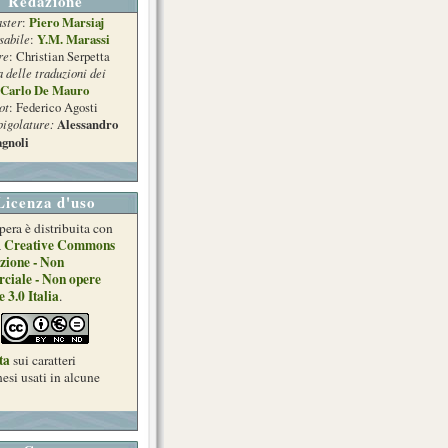
Redazione
ster
Piero Marsiaj
:
sabile
Y.M. Marassi
:
re
: Christian Serpetta
a delle traduzioni dei
Carlo De Mauro
ot
: Federico Agosti
pigolature:
Alessandro
gnoli
Licenza d'uso
pera è distribuita con
Creative Commons
a
zione - Non
ciale - Non opere
e 3.0 Italia
.
ta
sui caratteri
esi usati in alcune