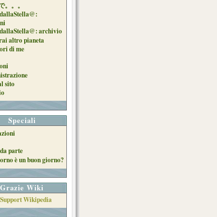
で。。。
dallaStella@:
oni
dallaStella@: archivio
ai altro pianeta
uori di me
oni
strazione
l sito
io
Speciali
azioni
da parte
orno è un buon giorno?
Grazie Wiki