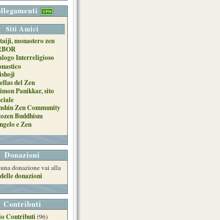
llegamenti
Siti Amici
taiji, monastero zen
RBOR
alogo Interreligioso
nastico
ishoji
ellas del Zen
imon Panikkar, sito
iciale
nshin Zen Community
tozen Buddhism
ngelo e Zen
Donazioni
e una donazione vai alla
delle donazioni
Contributi
o Contributi
(96)