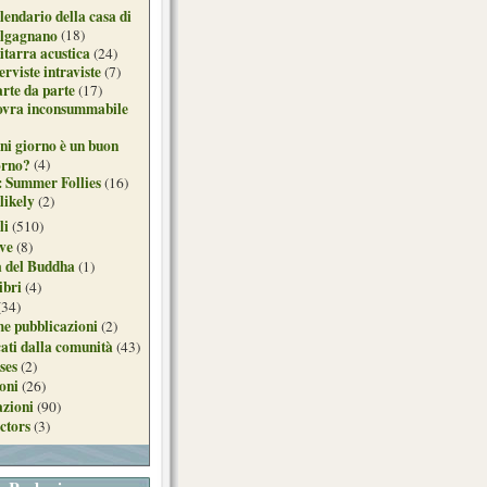
lendario della casa di
lgagnano
(18)
itarra acustica
(24)
erviste intraviste
(7)
arte da parte
(17)
ovra inconsummabile
ni giorno è un buon
orno?
(4)
: Summer Follies
(16)
likely
(2)
li
(510)
ive
(8)
a del Buddha
(1)
ibri
(4)
(34)
e pubblicazioni
(2)
ati dalla comunità
(43)
ses
(2)
ioni
(26)
azioni
(90)
ctors
(3)