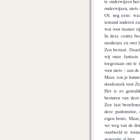
te onderwijzen heef
onderwijzen, niets
Of, nog eens: waa
iemand anderen zaz
wat voor manier z
In deze centra be
modieuze en over h
Zen bestaat. Daari
wij onze fantasie
toegestaan om te 
voor niets – aan de 
Maar, zou je kunnen
doodssteek voor Ze
Het is zo gemakk
besturen van dez
Zen laat beoefene
deze pantomime, d
eigen beurs. Maar,
ver weg van de dru
voorbeeld te vorm
generatie al hier.