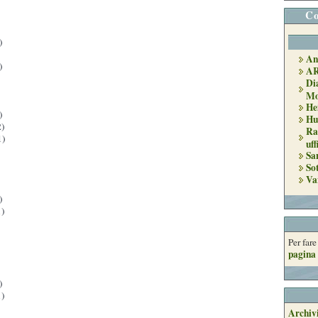
Co
)
An
)
A
Di
Mo
He
)
Hu
)
Ra
1)
uff
Sa
So
Va
)
)
Per far
pagina 
)
)
Archivi