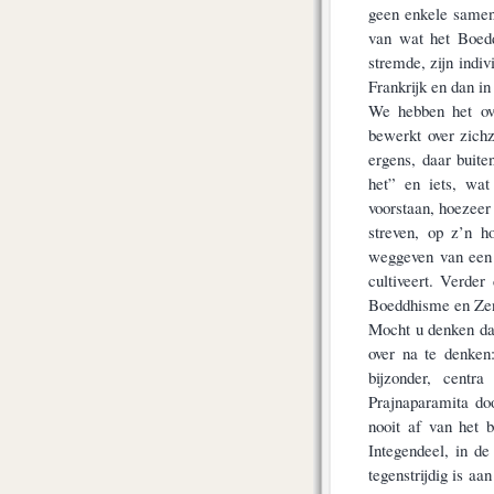
geen enkele samen
van wat het Boedd
stremde, zijn indiv
Frankrijk en dan in
We hebben het ove
bewerkt over zich
ergens, daar buite
het” en iets, wa
voorstaan, hoezeer
streven, op z’n h
weggeven van een v
cultiveert. Verder
Boeddhisme en Zen i
Mocht u denken dat
over na te denken
bijzonder, cent
Prajnaparamita do
nooit af van het 
Integendeel, in d
tegenstrijdig is aan