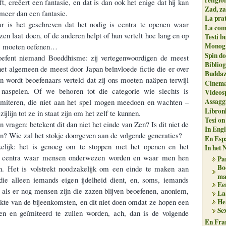
t, creëert een fantasie, en dat is dan ook het enige dat hij kan
Zad, za
 meer dan een fantasie.
La pra
r is het geschreven dat het nodig is centra te openen waar
La com
en laat doen, of de anderen helpt of hun vertelt hoe lang en op
Testi b
Monogr
ij moeten oefenen…
Spin do
oefent niemand Boeddhisme: zij vertegenwoordigen de meest
Biblio
et algemeen de meest door Japan beïnvloede fictie die er over
Buddaz
n wordt beoefenaars verteld dat zij ons moeten naäpen terwijl
Cinema
 naspelen. Of we behoren tot die categorie wie slechts is
Videos
Assaggi
imiteren, die niet aan het spel mogen meedoen en wachten –
Libron
zijlijn tot ze in staat zijn om het zelf te kunnen.
Tesi on
 vragen: betekent dit dan niet het einde van Zen? Is dit niet de
In Engli
n? Wie zal het stokje doorgeven aan de volgende generaties?
En Espa
elijk: het is genoeg om te stoppen met het openen en het
In het 
e centra waar mensen onderwezen worden en waar men hen
Pa
Bo
n. Het is volstrekt noodzakelijk om een einde te maken aan
ma
ie alleen iemands eigen ijdelheid dient, en, soms, iemands
Ee
 als er nog mensen zijn die zazen blijven beoefenen, anoniem,
Laa
kte van de bijeenkomsten, en dit niet doen omdat ze hopen een
He
Sex
en en geïmiteerd te zullen worden, ach, dan is de volgende
En Fran