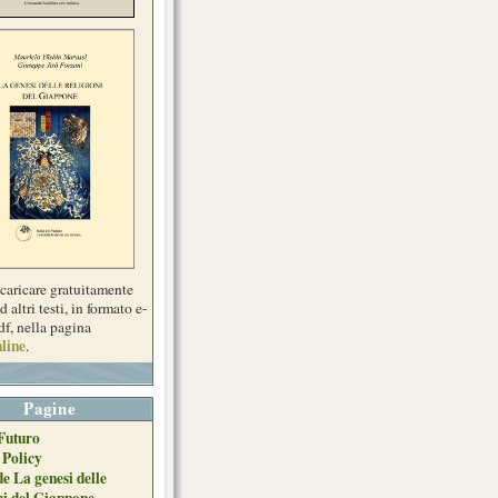
scaricare gratuitamente
d altri testi, in formato e-
df, nella pagina
line
.
Pagine
Futuro
 Policy
de La genesi delle
ni del Giappone