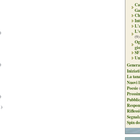
Ca
Ga
Ch
Int
L'
L'
)
(9)
Og
gi
SF
Un
)
Genera
Iniziat
La tan
Nuovi l
Poesie
Prossim
)
Pubblic
Respon
1)
Rifless
Segnal
Spin do