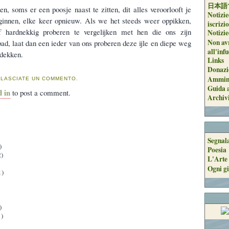
日本語
n, soms er een poosje naast te zitten, dit alles veroorlooft je
Notizie
innen, elke keer opnieuw. Als we het steeds weer oppikken,
iscrizi
f hardnekkig proberen te vergelijken met hen die ons zijn
Notizie
Non avr
pad, laat dan een ieder van ons proberen deze ijle en diepe weg
all'inf
tdekken.
Links
Donazi
Ammini
 LASCIATE UN COMMENTO.
Guida a
d in
to post a comment.
Archiv
Segnal
)
Poesia
)
L'Arte 
Ogni gi
1)
)
)