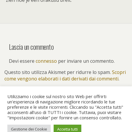
zien hoe je een orakusu breit.
Lascia un commento
Devi essere
connesso
per inviare un commento.
Questo sito utilizza Akismet per ridurre lo spam.
Scopri
come vengono elaborati i dati derivati dai commenti
.
Utilizziamo i cookie sul nostro sito Web per offrirti
un'esperienza di navigazione migliore ricordando le tue
preferenze e le visite ricorrenti. Cliccando su "Accetta tutti"
Torna su
acconsenti all'uso di TUTTI i cookie. Tuttavia, puoi visitare
"Impostazioni cookie" per fornire un consenso controllato.
Dispositivo Portatile
Pc Desktop
Gestione dei Cookie
Accetta tutti