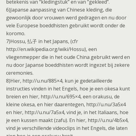
betekenis van “kledingstuk” en van “gekleed”.
6)Japanse aanpassing van Chinese kleding, die
gewoonlijk door vrouwen werd gedragen en nu door
vele Europese boeddhisten gebruikt wordt onder de
koromo.
7)Hossu, 払子 in het Japans, (cfr
http://en.wikipedia.org/wiki/Hossu), een
vliegenmepper die in het oude China gebruikt werd en
nu door Japanse boeddhisten wordt ingezet bij zekere
ceremonies.
8)Hier, http://u.nu/885×4, kun je gedetailleerde
instructies vinden in het Engels, hoe je een okesa kunt
breien en hier, http://u.nu/695×4, een orakusu, de
kleine okesa, en hier daarentegen, http://u.nu/3a5x4
en hier, http://u.nu/7a5x4, vind je, in het Italiaans, hoe
je een kussen maakt (zafu). En hier, http://u.nu/4b5x4,
vind je verschillende videoclips in het Engels, die laten