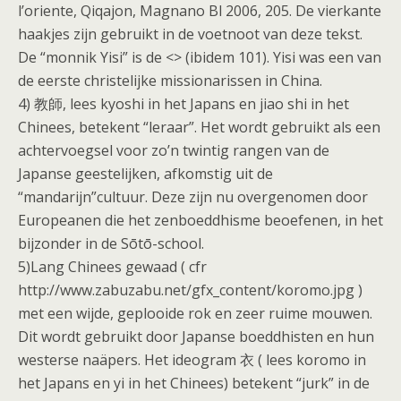
l’oriente, Qiqajon, Magnano Bl 2006, 205. De vierkante
haakjes zijn gebruikt in de voetnoot van deze tekst.
De “monnik Yisi” is de <
> (ibidem 101). Yisi was een van
de eerste christelijke missionarissen in China.
4) 教師, lees kyoshi in het Japans en jiao shi in het
Chinees, betekent “leraar”. Het wordt gebruikt als een
achtervoegsel voor zo’n twintig rangen van de
Japanse geestelijken, afkomstig uit de
“mandarijn”cultuur. Deze zijn nu overgenomen door
Europeanen die het zenboeddhisme beoefenen, in het
bijzonder in de Sōtō-school.
5)Lang Chinees gewaad ( cfr
http://www.zabuzabu.net/gfx_content/koromo.jpg )
met een wijde, geplooide rok en zeer ruime mouwen.
Dit wordt gebruikt door Japanse boeddhisten en hun
westerse naäpers. Het ideogram 衣 ( lees koromo in
het Japans en yi in het Chinees) betekent “jurk” in de