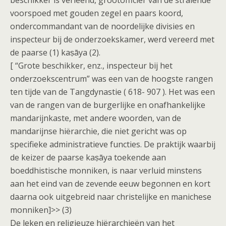
beschikker is verleend, grootofficier van de stralende
voorspoed met gouden zegel en paars koord,
ondercommandant van de noordelijke divisies en
inspecteur bij de onderzoekskamer, werd vereerd met
de paarse (1) kaṣāya (2).
[ “Grote beschikker, enz., inspecteur bij het
onderzoekscentrum” was een van de hoogste rangen
ten tijde van de Tangdynastie ( 618- 907 ). Het was een
van de rangen van de burgerlijke en onafhankelijke
mandarijnkaste, met andere woorden, van de
mandarijnse hiërarchie, die niet gericht was op
specifieke administratieve functies. De praktijk waarbij
de keizer de paarse kaṣāya toekende aan
boeddhistische monniken, is naar verluid minstens
aan het eind van de zevende eeuw begonnen en kort
daarna ook uitgebreid naar christelijke en manichese
monniken]>> (3)
De leken en religieuze hiërarchieën van het