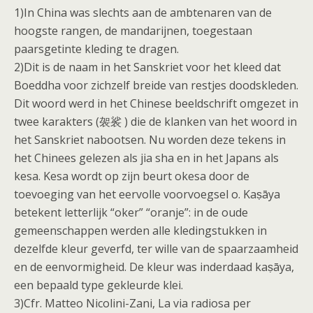
1)In China was slechts aan de ambtenaren van de
hoogste rangen, de mandarijnen, toegestaan
paarsgetinte kleding te dragen.
2)Dit is de naam in het Sanskriet voor het kleed dat
Boeddha voor zichzelf breide van restjes doodskleden.
Dit woord werd in het Chinese beeldschrift omgezet in
twee karakters (袈裟 ) die de klanken van het woord in
het Sanskriet nabootsen. Nu worden deze tekens in
het Chinees gelezen als jia sha en in het Japans als
kesa. Kesa wordt op zijn beurt okesa door de
toevoeging van het eervolle voorvoegsel o. Kaṣāya
betekent letterlijk “oker” “oranje”: in de oude
gemeenschappen werden alle kledingstukken in
dezelfde kleur geverfd, ter wille van de spaarzaamheid
en de eenvormigheid. De kleur was inderdaad kaṣāya,
een bepaald type gekleurde klei.
3)Cfr. Matteo Nicolini-Zani, La via radiosa per