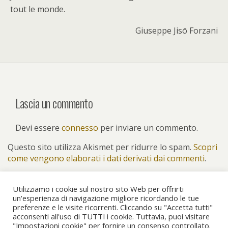
tout le monde.
Giuseppe Jisō Forzani
Lascia un commento
Devi essere
connesso
per inviare un commento.
Questo sito utilizza Akismet per ridurre lo spam.
Scopri
come vengono elaborati i dati derivati dai commenti
.
Utilizziamo i cookie sul nostro sito Web per offrirti
un'esperienza di navigazione migliore ricordando le tue
preferenze e le visite ricorrenti. Cliccando su "Accetta tutti"
Torna su
acconsenti all'uso di TUTTI i cookie. Tuttavia, puoi visitare
"Impostazioni cookie" per fornire un consenso controllato.