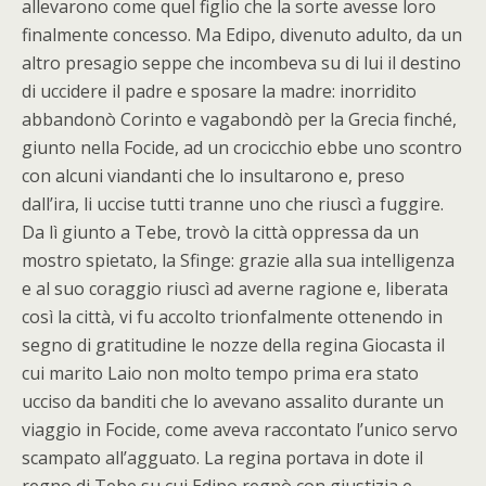
allevarono come quel figlio che la sorte avesse loro
finalmente concesso. Ma Edipo, divenuto adulto, da un
altro presagio seppe che incombeva su di lui il destino
di uccidere il padre e sposare la madre: inorridito
abbandonò Corinto e vagabondò per la Grecia finché,
giunto nella Focide, ad un crocicchio ebbe uno scontro
con alcuni viandanti che lo insultarono e, preso
dall’ira, li uccise tutti tranne uno che riuscì a fuggire.
Da lì giunto a Tebe, trovò la città oppressa da un
mostro spietato, la Sfinge: grazie alla sua intelligenza
e al suo coraggio riuscì ad averne ragione e, liberata
così la città, vi fu accolto trionfalmente ottenendo in
segno di gratitudine le nozze della regina Giocasta il
cui marito Laio non molto tempo prima era stato
ucciso da banditi che lo avevano assalito durante un
viaggio in Focide, come aveva raccontato l’unico servo
scampato all’agguato. La regina portava in dote il