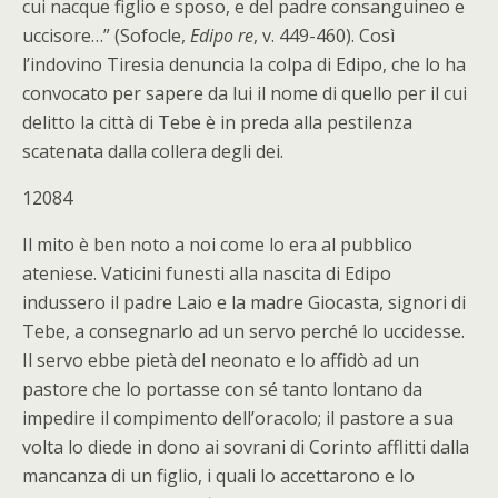
cui nacque figlio e sposo, e del padre consanguineo e
uccisore…” (Sofocle,
Edipo re
, v. 449-460). Così
l’indovino Tiresia denuncia la colpa di Edipo, che lo ha
convocato per sapere da lui il nome di quello per il cui
delitto la città di Tebe è in preda alla pestilenza
scatenata dalla collera degli dei.
12084
Il mito è ben noto a noi come lo era al pubblico
ateniese. Vaticini funesti alla nascita di Edipo
indussero il padre Laio e la madre Giocasta, signori di
Tebe, a consegnarlo ad un servo perché lo uccidesse.
Il servo ebbe pietà del neonato e lo affidò ad un
pastore che lo portasse con sé tanto lontano da
impedire il compimento dell’oracolo; il pastore a sua
volta lo diede in dono ai sovrani di Corinto afflitti dalla
mancanza di un figlio, i quali lo accettarono e lo