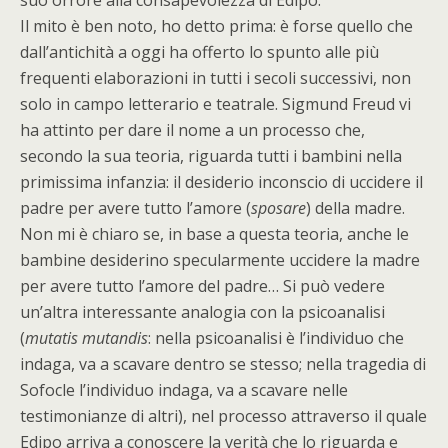
suo orrore alla consapevolezza di Edipo.
Il mito è ben noto, ho detto prima: è forse quello che
dall’antichità a oggi ha offerto lo spunto alle più
frequenti elaborazioni in tutti i secoli successivi, non
solo in campo letterario e teatrale. Sigmund Freud vi
ha attinto per dare il nome a un processo che,
secondo la sua teoria, riguarda tutti i bambini nella
primissima infanzia: il desiderio inconscio di uccidere il
padre per avere tutto l’amore (
sposare
) della madre.
Non mi è chiaro se, in base a questa teoria, anche le
bambine desiderino specularmente uccidere la madre
per avere tutto l’amore del padre… Si può vedere
un’altra interessante analogia con la psicoanalisi
(
mutatis mutandis
: nella psicoanalisi è l’individuo che
indaga, va a scavare dentro se stesso; nella tragedia di
Sofocle l’individuo indaga, va a scavare nelle
testimonianze di altri), nel processo attraverso il quale
Edipo arriva a conoscere la verità che lo riguarda e