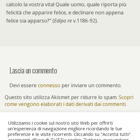
calcolo la vostra vita! Quale uomo, quale riporta più
felicità che apparire felice, e declinare non appena
felice sia apparso?” (
Edipo re
v.1186-92).
Lascia un commento
Devi essere
connesso
per inviare un commento.
Questo sito utilizza Akismet per ridurre lo spam.
Scopri
come vengono elaborati i dati derivati dai commenti
.
Utilizziamo i cookie sul nostro sito Web per offrirti
un'esperienza di navigazione migliore ricordando le tue
preferenze e le visite ricorrenti. Cliccando su "Accetta tutti"
Torna su
acconsenti all'uso di TUTTI i cookie. Tuttavia, puoi visitare