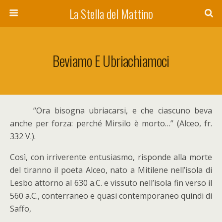
La Stella del Mattino
Beviamo E Ubriachiamoci
“O
ra bisogna ubriacarsi, e che ciascuno beva
anche per forza: perché Mirsilo è morto…” (Alceo, fr.
332 V.).
Così, con irriverente entusiasmo, risponde alla morte
del tiranno il poeta Alceo, nato a Mitilene nell’isola di
Lesbo attorno al 630 a.C. e vissuto nell’isola fin verso il
560 a.C., conterraneo e quasi contemporaneo quindi di
Saffo,