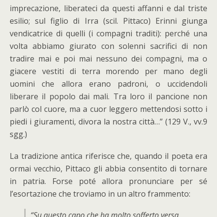
imprecazione, liberateci da questi affanni e dal triste
esilio; sul figlio di Irra (scil. Pittaco) Erinni giunga
vendicatrice di quelli (i compagni traditi): perché una
volta abbiamo giurato con solenni sacrifici di non
tradire mai e poi mai nessuno dei compagni, ma o
giacere vestiti di terra morendo per mano degli
uomini che allora erano padroni, o uccidendoli
liberare il popolo dai mali. Tra loro il pancione non
parlò col cuore, ma a cuor leggero mettendosi sotto i
piedi i giuramenti, divora la nostra città…” (129 V., vv.9
sgg.)
La tradizione antica riferisce che, quando il poeta era
ormai vecchio, Pittaco gli abbia consentito di tornare
in patria. Forse poté allora pronunciare per sé
l’esortazione che troviamo in un altro frammento:
“Su questo capo che ha molto sofferto versa