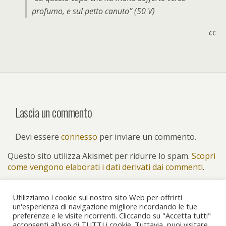
profumo, e sul petto canuto” (50 V)
cc
Lascia un commento
Devi essere
connesso
per inviare un commento.
Questo sito utilizza Akismet per ridurre lo spam.
Scopri
come vengono elaborati i dati derivati dai commenti
.
Utilizziamo i cookie sul nostro sito Web per offrirti
un'esperienza di navigazione migliore ricordando le tue
preferenze e le visite ricorrenti. Cliccando su "Accetta tutti"
Torna su
acconsenti all'uso di TUTTI i cookie. Tuttavia, puoi visitare