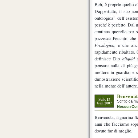
Beh, è proprio quello 
Dappertutto, il suo no
ontologica” dell’esist
perché è perfetto. Dal m
continua querelle per s
pazzesca.Peccato che 
Proslogion
, e che anch
rapidamente ribaltato. 
definisce Dio
aliquid 
pensare nulla di più g
mettere in guardia; e 
dimostrazione scientifi
nella mente dell’autore
Benvenu
Sab, 13
Scritto da m
Gen 2007
Nessun Co
Benvenuta, signorina S
anni che facciamo sopr
dovuto far di meglio.