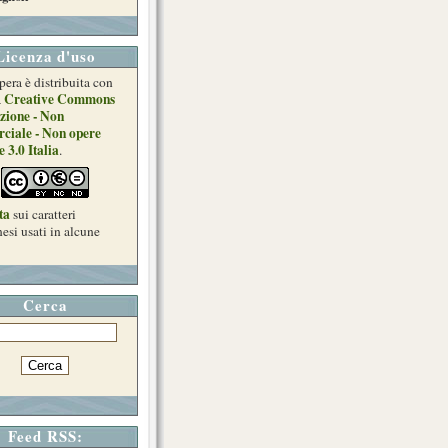
Licenza d'uso
pera è distribuita con
Creative Commons
a
zione - Non
ciale - Non opere
e 3.0 Italia
.
ta
sui caratteri
esi usati in alcune
Cerca
Feed RSS: