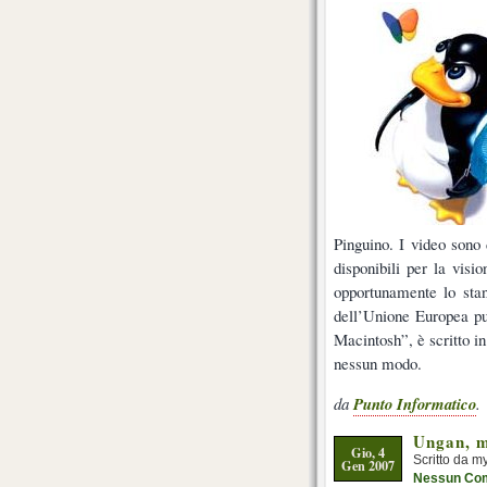
Pinguino. I video sono 
disponibili per la vis
opportunamente lo stan
dell’Unione Europea pu
Macintosh”, è scritto in
nessun modo.
da
Punto Informatico
.
Ungan, m
Gio, 4
Scritto da m
Gen 2007
Nessun Co