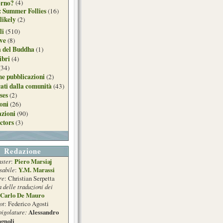
orno?
(4)
: Summer Follies
(16)
likely
(2)
li
(510)
ive
(8)
a del Buddha
(1)
ibri
(4)
(34)
e pubblicazioni
(2)
ati dalla comunità
(43)
ses
(2)
ioni
(26)
azioni
(90)
ctors
(3)
Redazione
ster
Piero Marsiaj
:
sabile
Y.M. Marassi
:
re
: Christian Serpetta
a delle traduzioni dei
Carlo De Mauro
ot
: Federico Agosti
pigolature:
Alessandro
gnoli