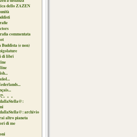
zen a distanza
tica dello ZAZEN
unità
uddisti
afie
ctors
grafia commentata
ot
 Buddista (e non)
pigolature
 di libri
line
 line
sh...
ñol...
Nederlands...
çais...
で。。。
dallaStella@:
oni
dallaStella@: archivio
ai altro pianeta
uori di me
oni