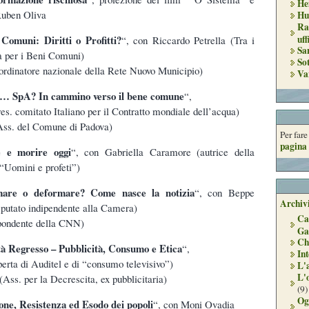
He
 Ruben Oliva
Hu
Ra
uff
Comuni: Diritti o Profitti?
“, con Riccardo Petrella (Tra i
Sa
tà per i Beni Comuni)
So
rdinatore nazionale della Rete Nuovo Municipio)
Va
… SpA? In cammino verso il bene comune
“,
es. comitato Italiano per il Contratto mondiale dell’acqua)
Ass. del Comune di Padova)
Per far
pagina 
e e morire oggi
“, con Gabriella Caramore (autrice della
“Uomini e profeti”)
mare o deformare? Come nasce la notizia
“, con Beppe
Archivi
deputato indipendente alla Camera)
Ca
spondente della CNN)
Ga
Ch
tà Regresso – Pubblicità, Consumo e Etica
“,
Int
perta di Auditel e di “consumo televisivo”)
L'
L'
ss. per la Decrescita, ex pubblicitaria)
(9)
Og
one, Resistenza ed Esodo dei popoli
“, con Moni Ovadia