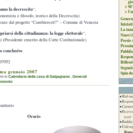
gi
SF
iamo la decrescita
“,
Un
nomista e filosofo, teorico della Decrescita)
Genera
rienze dal progetto “Cambieresti?” – Comune di Venezia
Iniziat
La tan
riarsi della cittadinanza: la legge elettorale
“,
Nuovi l
 (Presidente emerito della Corte Costituzionale)
Poesie
Prossim
o conclusivo
Pubblic
Respon
807052
Rifless
Segnal
ma gennaio 2007
Spin do
ym in
Calendario della casa di Galgagnano
,
Generali
mmento
• Web ma
• Respon
unitario
• Curato
• Ricerc
Orario
testi
:
• Buddaz
• Videos
Roma