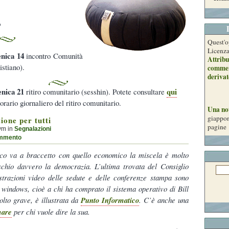
o
Quest'o
Licenz
nica 14
incontro Comunità
Attribu
istiano).
commer
derivat
nica 21
qui
ritiro comunitario (sesshin). Potete consultare
’orario giornaliero del ritiro comunitario.
Una no
giappon
ione per tutti
pagine
ym in
Segnalazioni
mmento
ico va a braccetto con quello economico la miscela è molto
schio davvero la democrazia. L’ultima trovata del Consiglio
trazioni video delle sedute e delle conferenze stampa sono
a windows, cioè a chi ha comprato il sistema operativo di Bill
lto grave, è illustrata da
Punto Informatico
. C’è anche una
mare
per chi vuole dire la sua.