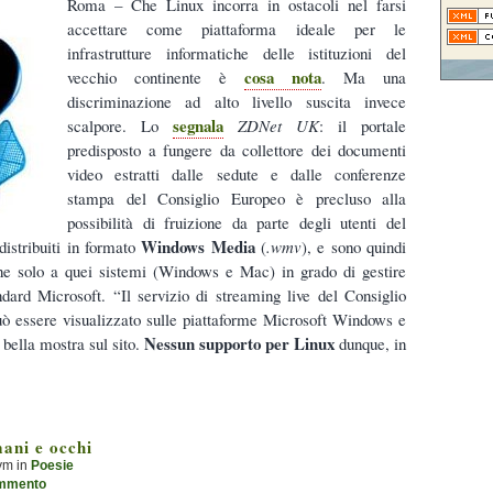
Roma – Che Linux incorra in ostacoli nel farsi
accettare come piattaforma ideale per le
infrastrutture informatiche delle istituzioni del
cosa nota
vecchio continente è
. Ma una
discriminazione ad alto livello suscita invece
segnala
scalpore. Lo
ZDNet UK
: il portale
predisposto a fungere da collettore dei documenti
video estratti dalle sedute e dalle conferenze
stampa del Consiglio Europeo è precluso alla
possibilità di fruizione da parte degli utenti del
Windows Media
distribuiti in formato
(
.wmv
), e sono quindi
ione solo a quei sistemi (Windows e Mac) in grado di gestire
dard Microsoft. “Il servizio di streaming live del Consiglio
ò essere visualizzato sulle piattaforme Microsoft Windows e
Nessun supporto per Linux
 bella mostra sul sito.
dunque, in
ani e occhi
ym in
Poesie
mmento