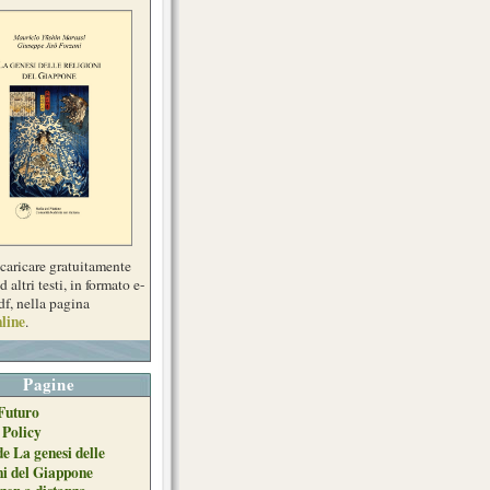
scaricare gratuitamente
d altri testi, in formato e-
df, nella pagina
line
.
Pagine
Futuro
 Policy
de La genesi delle
ni del Giappone