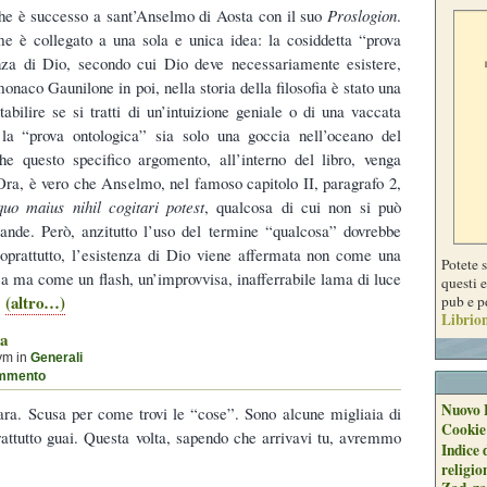
che è successo a sant’Anselmo di Aosta con il suo
Proslogion
.
me è collegato a una sola e unica idea: la cosiddetta “prova
enza di Dio, secondo cui Dio deve necessariamente esistere,
onaco Gaunilone in poi, nella storia della filosofia è stato una
tabilire se si tratti di un’intuizione geniale o di una vaccata
la “prova ontologica” sia solo una goccia nell’oceano del
e questo specifico argomento, all’interno del libro, venga
Ora, è vero che Anselmo, nel famoso capitolo II, paragrafo 2,
quo maius nihil cogitari potest
, qualcosa di cui non si può
rande. Però, anzitutto l’uso del termine “qualcosa” dovrebbe
soprattutto, l’esistenza di Dio viene affermata non come una
Potete 
ca ma come un flash, un’improvvisa, inafferrabile lama di luce
questi e
(altro…)
pub e p
.
Librion
ta
ym in
Generali
mmento
Nuovo 
ara. Scusa per come trovi le “cose”. Sono alcune migliaia di
Cookie
attutto guai. Questa volta, sapendo che arrivavi tu, avremmo
Indice 
religio