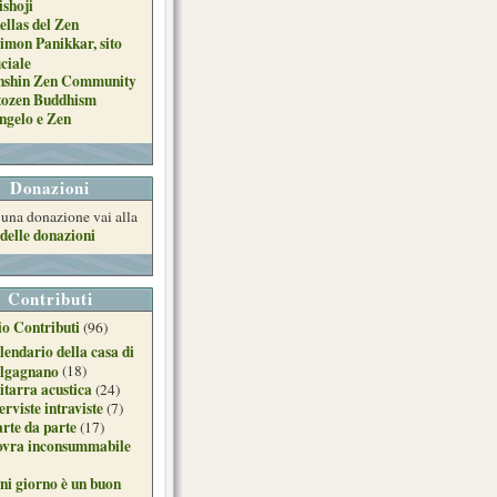
ishoji
ellas del Zen
imon Panikkar, sito
iciale
nshin Zen Community
tozen Buddhism
ngelo e Zen
Donazioni
e una donazione vai alla
delle donazioni
Contributi
o Contributi
(96)
lendario della casa di
lgagnano
(18)
itarra acustica
(24)
erviste intraviste
(7)
arte da parte
(17)
ovra inconsummabile
ni giorno è un buon