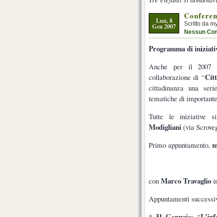
Conferen
Lun, 8
Scritto da m
Gen 2007
Nessun Co
Programma di iniziati
Anche per il 2007 l
Cit
collaborazione di “
cittadinanza una seri
tematiche di importante 
Tutte le iniziative s
Modigliani
(via Scrove
m
Primo appuntamento,
Marco Travaglio
con
in
Appuntamenti successiv
31 Gennaio
L’inf
*
: “