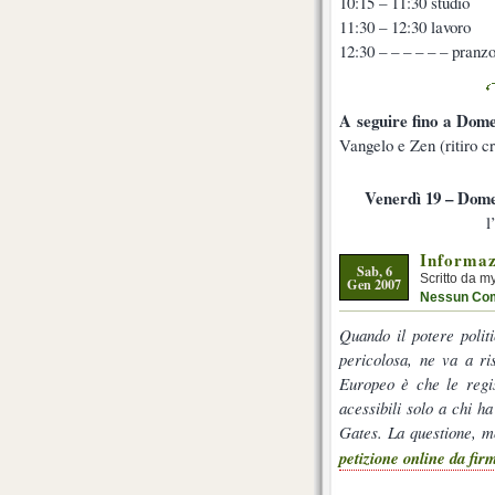
10:15 – 11:30 studio
11:30 – 12:30 lavoro
12:30 – – – – – – pranz
A seguire fino a Dome
Vangelo e Zen (ritiro cr
Venerdì 19 – Dome
l
Informaz
Sab, 6
Scritto da m
Gen 2007
Nessun Co
Quando il potere polit
pericolosa, ne va a ri
Europeo è che le regis
acessibili solo a chi h
Gates. La questione, mo
petizione online da fir