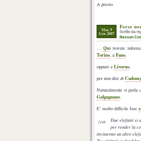
A presto
Forse no
Mar, 9
Scritto da m
Gen 2007
Nessun Co
Qu
…
i trovate infor
Torino
Fano
, a
,
Livorno
oppure a
,
Cadone
per non dire di
Naturalmente si parla d
Galgagnano
.
z
E’ molto difficile fare
Due elefanti si 
2148
per render la co
invitarono un altro elef
Tre elefanti si dondol