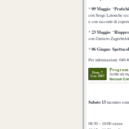
09 Maggio
Pratich
*
: “
con Serge Latouche (eco
e con racconti di espe
23 Maggio
Riapprop
*
: “
con Gustavo Zagrebelski
06 Giugno
Spettacol
*
:
Per informazioni: 049-
Program
Dom, 7
Scritto da m
Gen 2007
Nessun Co
Sabato 13
incontro com
08:30 – 10:00 zazen