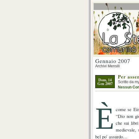
Gennaio 2007
Archivi Mensili
Per asse
Dom, 14
Scritto da m
Gen 2007
Nessun Co
È
come se Ein
“Dio non gio
che sui libr
medievale, s
bel po’ assurdo…