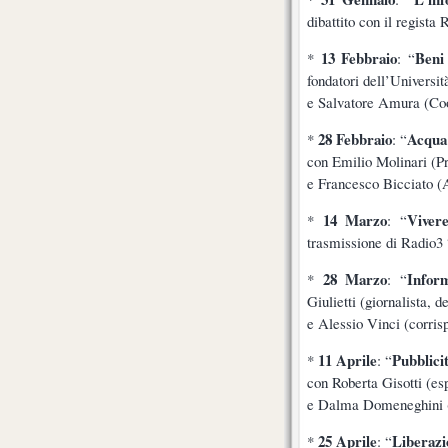
dibattito con il regista
13 Febbraio
Beni 
*
: “
fondatori dell’Universi
e Salvatore Amura (Coo
28 Febbraio
Acqua
*
: “
con Emilio Molinari (Pr
e Francesco Bicciato (
14 Marzo
Viver
*
: “
trasmissione di Radio3 
28 Marzo
Infor
*
: “
Giulietti (giornalista, 
e Alessio Vinci (corri
11 Aprile
Pubblici
*
: “
con Roberta Gisotti (es
e Dalma Domeneghini (A
25 Aprile
Liberazi
*
: “