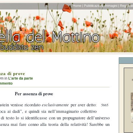
Home |
Pubblicazioni|
Immagini |
Registrati
nza di prove
ym in
L'arte da parte
mmento
Per assenza di prove
stein venisse ricordato
esclusivamente
per aver detto:
5665
ca ai dadi”, e quindi sia nell’immaginario collettivo
i di testo lo si identificasse con un propugnatore dell’universo
enza mai fare cenno alla teoria della relatività! Sarebbe un