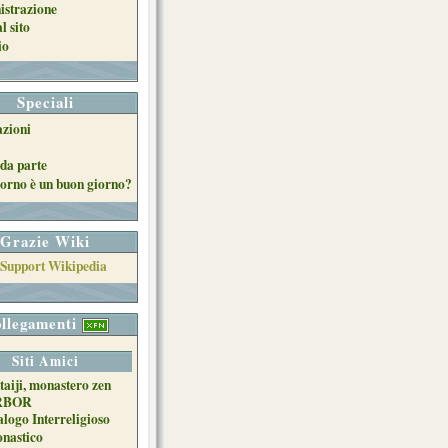
strazione
l sito
io
Speciali
azioni
da parte
orno è un buon giorno?
Grazie Wiki
llegamenti
Siti Amici
taiji, monastero zen
RBOR
alogo Interreligioso
nastico