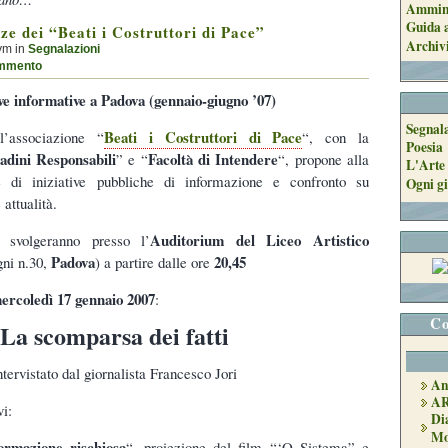
Ammini
Guida a
ze dei “Beati i Costruttori di Pace”
Archiv
ym in
Segnalazioni
mmento
ve informative a Padova (gennaio-giugno ’07)
Segnal
Beati i Costruttori di Pace
’associazione “
“, con la
Poesia
tadini Responsabili
Facoltà di Intendere
” e “
“, propone alla
L'Arte 
e di iniziative pubbliche di informazione e confronto su
Ogni gi
attualità.
Auditorium del Liceo Artistico
i svolgeranno presso l’
Padova
20,45
gni n.30,
) a partire dalle ore
ercoledì 17 gennaio 2007
:
Co
La scomparsa dei fatti
tervistato dal giornalista Francesco Jori
An
A
i:
Di
Mo
ormazione rischiosa
“, proiezione del film “‘O Sistema” e