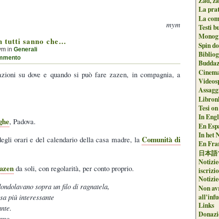
Zad, za
La pra
La com
mym
Testi b
Monogr
n tutti sanno che…
Spin do
ym in
Generali
Biblio
mmento
Buddaz
Cinema
mazioni su dove e quando si può fare zazen, in compagnia, a
Videos
Assaggi
Libron
Tesi on
In Engli
ghe
, Padova.
En Espa
In het 
Comunità di
egli orari e del calendario della casa madre, la
En Fran
日本語
Notizie
azen
da soli, con regolarità, per conto proprio.
iscrizi
Notizie
dondolavano sopra un filo di ragnatela,
Non avr
sa più interessante
all'inf
Links
ante.
Donazi
avano…