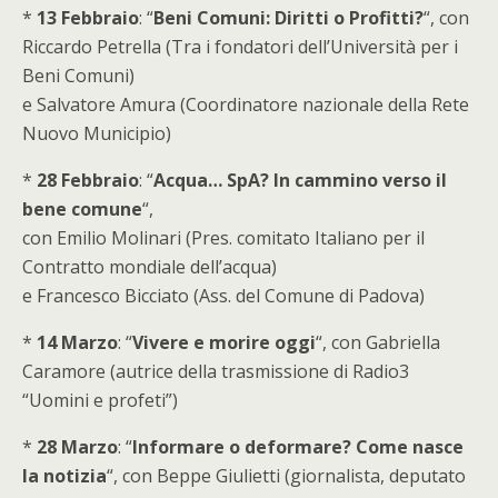
*
13 Febbraio
: “
Beni Comuni: Diritti o Profitti?
“, con
Riccardo Petrella (Tra i fondatori dell’Università per i
Beni Comuni)
e Salvatore Amura (Coordinatore nazionale della Rete
Nuovo Municipio)
*
28 Febbraio
: “
Acqua… SpA? In cammino verso il
bene comune
“,
con Emilio Molinari (Pres. comitato Italiano per il
Contratto mondiale dell’acqua)
e Francesco Bicciato (Ass. del Comune di Padova)
*
14 Marzo
: “
Vivere e morire oggi
“, con Gabriella
Caramore (autrice della trasmissione di Radio3
“Uomini e profeti”)
*
28 Marzo
: “
Informare o deformare? Come nasce
la notizia
“, con Beppe Giulietti (giornalista, deputato