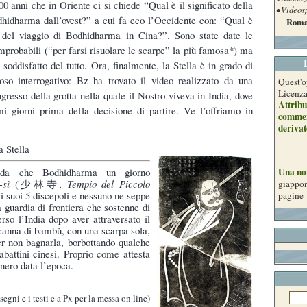
00 anni che in Oriente ci si chiede “Qual è il significato della
• Videos
dhidharma dall’ovest?” a cui fa eco l’Occidente con: “Qual è
Roma
to del viaggio di Bodhidharma in Cina?”. Sono state date le
improbabili (“per farsi risuolare le scarpe” la più famosa*) ma
soddisfatto del tutto. Ora, finalmente, la Stella è in grado di
oso interrogativo: Bz ha trovato il video realizzato da una
Quest'o
Licenz
gresso della grotta nella quale il Nostro viveva in India, dove
Attribu
imi giorni prima della decisione di partire. Ve l’offriamo in
commer
derivat
a Stella
Una no
nda che Bodhidharma un giorno
-sì
(少林寺,
Tempio del Piccolo
giappon
 i suoi 5 discepoli e nessuno ne seppe
pagine
 guardia di frontiera che sostenne di
erso l’India dopo aver attraversato il
anna di bambù, con una scarpa sola,
r non bagnarla, borbottando qualche
abattini cinesi. Proprio come attesta
 nero data l’epoca.
segni e i testi e a Px per la messa on line)