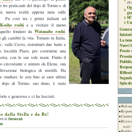
(9)
 tre praticanti del dojo di Torino e di
Og
la nuova realtà appena nata sulle
gi
SF
 Fu così tra i primi italiani ad
Un
Kosho roshi
e a visitare il nuovo
Genera
Watanabe roshi
 quello fondato da
.
Iniziat
i
gli cambiò la vita. Tornato in Italia,
La tan
e, valle Cervo, ristrutturò due baite e
Nuovi l
Poesie
, località Piaro, per costruirne una
Prossim
etra, con le sue sole mani. Finito il
Pubblic
no circostante e aiutato da Elena, sua
Respon
tivazione biologica di mirtilli. Ha
Rifless
e studiare lo zen fino ai suoi ultimi
Segnal
Spin do
l dojo di Torino, suo dono, è stato
rte e generosa e ci ha lasciati.
• Web ma
• Respon
 dalla Stella e da Bz!
• Curato
ym in
Generali
• Ricerc
ti
testi
:
• Buddaz