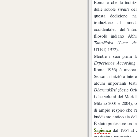
Roma e che lo indirizz
delle scuole
śivaite
del
questa dedizione na
traduzione al mond
occidentale, dell’int
filosofo indiano Abhi
Tantrāloka
(
Luce del
UTET, 1972).
Mentre i suoi primi la
Experience According
Roma 1956) è ancora c
Sessanta iniziò a inte
alcuni importanti tes
Dharmakīrti
(Serie Ori
i due volumi dei Merid
Milano 2001 e 2004), op
di ampio respiro che ra
buddismo antico sia del
È stato professore ordi
Sapienza
dal 1964 al 2
medesima università.