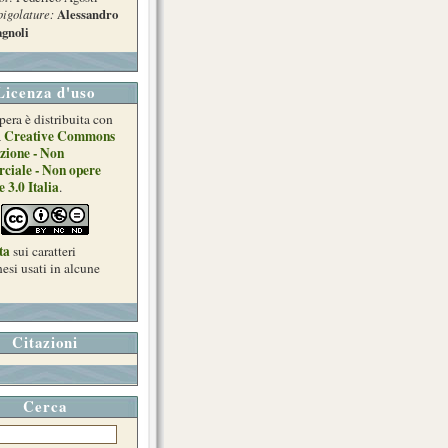
pigolature:
Alessandro
gnoli
Licenza d'uso
pera è distribuita con
Creative Commons
a
zione - Non
ciale - Non opere
e 3.0 Italia
.
ta
sui caratteri
esi usati in alcune
Citazioni
Cerca