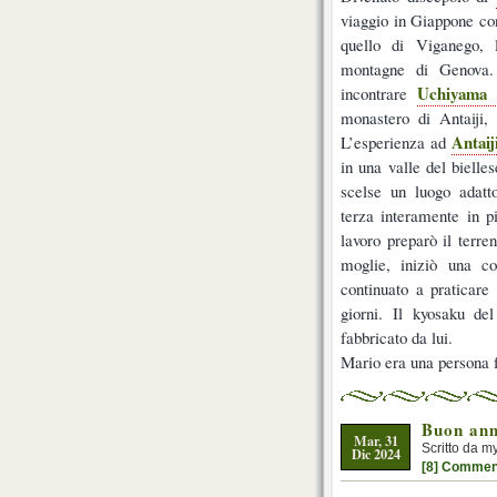
viaggio in Giappone con
quello di Viganego, 
montagne di Genova.
Uchiyama 
incontrare
monastero di Antaiji,
Antaij
L’esperienza ad
in una valle del bielles
scelse un luogo adatto
terza interamente in pi
lavoro preparò il terre
moglie, iniziò una col
continuato a praticare 
giorni. Il kyosaku de
fabbricato da lui.
Mario era una persona fo
Buon anno
Mar, 31
Scritto da m
Dic 2024
[8] Commen