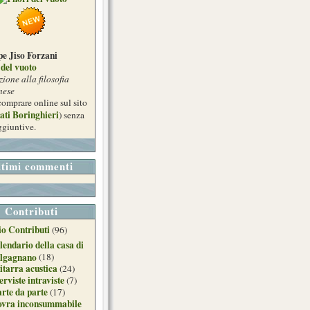
e Jiso Forzani
i del vuoto
zione alla filosofia
nese
comprare online sul sito
ati Boringhieri
) senza
ggiuntive.
ltimi commenti
Contributi
o Contributi
(96)
lendario della casa di
lgagnano
(18)
itarra acustica
(24)
erviste intraviste
(7)
arte da parte
(17)
ovra inconsummabile