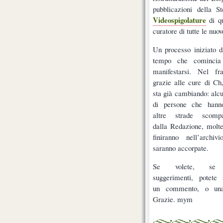
pubblicazioni della S
Videospigolature
di qu
curatore di tutte le nuov
Un processo iniziato 
tempo che comincia
manifestarsi. Nel fra
grazie alle cure di Ch,
sta già cambiando: alc
di persone che hann
altre strade scompa
dalla Redazione, molt
finiranno nell’archivi
saranno accorpate.
Se volete, se 
suggerimenti, potete 
un commento, o una
Grazie. mym