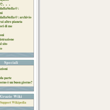
で。。。
dallaStella@:
oni
dallaStella@: archivio
ai altro pianeta
uori di me
oni
strazione
l sito
io
Speciali
azioni
da parte
orno è un buon giorno?
Grazie Wiki