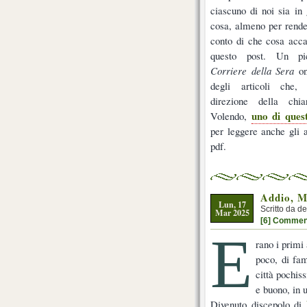
ciascuno di noi sia in
cosa, almeno per rende
conto di che cosa acca
questo post. Un pic
Corriere della Sera
on
degli articoli che,
direzione della chi
uno di quest
Volendo,
per leggere anche gli al
pdf.
Addio, M
Lun, 17
Scritto da d
Mar 2025
[6] Commen
E
rano i primi 
poco, di fam
città pochis
e buono, in 
Divenuto discepolo di