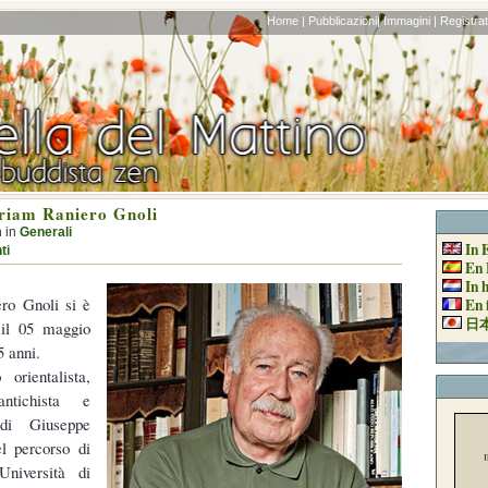
Home |
Pubblicazioni|
Immagini |
Registrati
riam Raniero Gnoli
h in
Generali
In 
ti
En 
In 
ero Gnoli si è
En 
日
il 05 maggio
5 anni.
 orientalista,
antichista e
 di Giuseppe
l percorso di
Università di