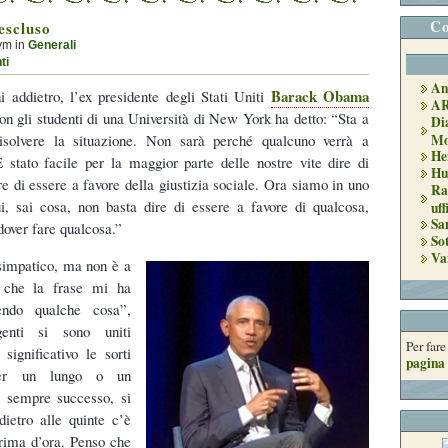
Co
escluso
ym in
Generali
ti
An
Barack Obama
ni addietro, l’ex presidente degli Stati Uniti
A
on gli studenti di una Università di New York ha detto: “Sta a
Di
 risolvere la situazione. Non sarà perché qualcuno verrà a
Mo
He
È stato facile per la maggior parte delle nostre vite dire di
Hu
re di essere a favore della giustizia sociale. Ora siamo in uno
Ra
, sai cosa, non basta dire di essere a favore di qualcosa,
uff
Sa
dover fare qualcosa.”
So
Va
impatico, ma non è a
 che la frase mi ha
endo qualche cosa”,
genti si sono uniti
Per far
ignificativo le sorti
pagina 
er un lungo o un
È sempre successo, si
dietro alle quinte c’è
rima d’ora. Penso che