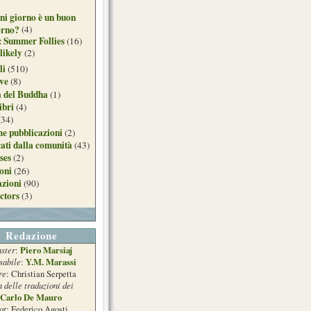
ni giorno è un buon
orno?
(4)
: Summer Follies
(16)
likely
(2)
li
(510)
ive
(8)
a del Buddha
(1)
ibri
(4)
(34)
e pubblicazioni
(2)
ati dalla comunità
(43)
ses
(2)
ioni
(26)
azioni
(90)
ctors
(3)
Redazione
ster
Piero Marsiaj
:
sabile
Y.M. Marassi
:
re
: Christian Serpetta
a delle traduzioni dei
Carlo De Mauro
ot
: Federico Agosti