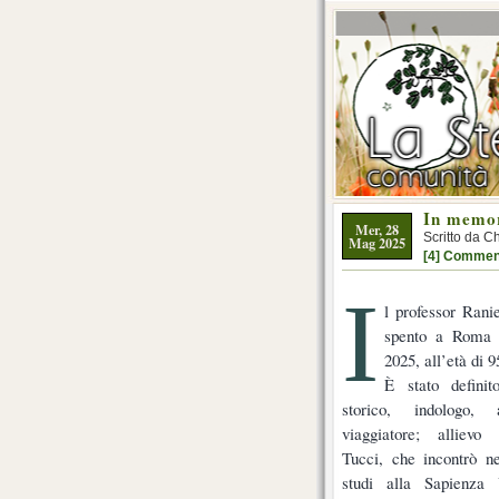
In memo
Mer, 28
Scritto da C
Mag 2025
[4] Commen
I
l professor Rani
spento a Roma 
2025, all’età di 9
È stato definito
storico, indologo, 
viaggiatore; allievo
Tucci, che incontrò ne
studi alla Sapienza 