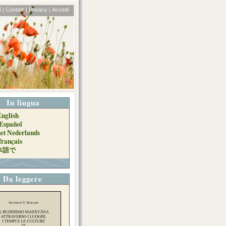
 |
Contatti |
Privacy |
Accedi
In lingua
English
Español
het Nederlands
français
本語で
Da leggere