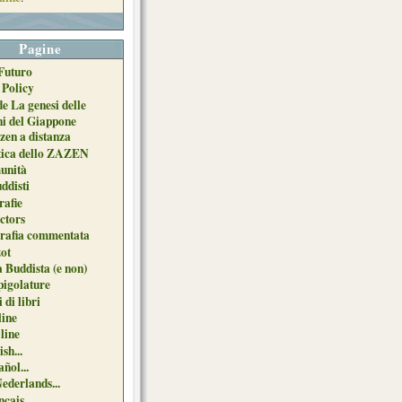
Pagine
Futuro
 Policy
de La genesi delle
ni del Giappone
zen a distanza
tica dello ZAZEN
unità
uddisti
afie
ctors
grafia commentata
ot
 Buddista (e non)
pigolature
 di libri
line
 line
sh...
ñol...
Nederlands...
çais...