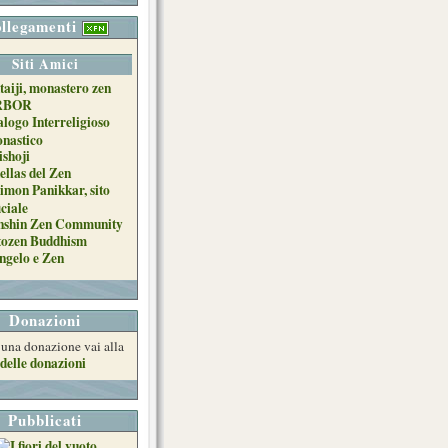
llegamenti
Siti Amici
taiji, monastero zen
RBOR
alogo Interreligioso
nastico
ishoji
ellas del Zen
imon Panikkar, sito
iciale
nshin Zen Community
tozen Buddhism
ngelo e Zen
Donazioni
e una donazione vai alla
delle donazioni
Pubblicati