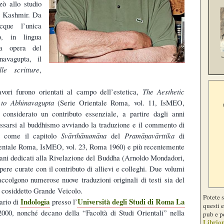
ò allo studio
 Kashmir. Da
cque l’unica
o, in lingua
era opera del
navagupta, il
le scritture
,
vori furono orientati al campo dell’estetica,
The Aesthetic
 to Abhinavagupta
(Serie Orientale Roma, vol. 11, IsMEO,
onsiderato un contributo essenziale, a partire dagli anni
ressarsi al buddhismo avviando la traduzione e il commento di
ti come il capitolo
Svārthānumāna
del
Pramāṇavārttika
di
entale Roma, IsMEO, vol. 23, Roma 1960) e più recentemente
iani dedicati alla Rivelazione del Buddha (Arnoldo Mondadori,
ere curate con il contributo di allievi e colleghi. Due volumi
ccolgono numerose nuove traduzioni originali di testi sia del
 cosiddetto Grande Veicolo.
Potete 
Indologia
Università degli Studi di Roma La
nario di
presso l’
questi e
000, nonché decano della “Facoltà di Studi Orientali” nella
pub e p
Librion