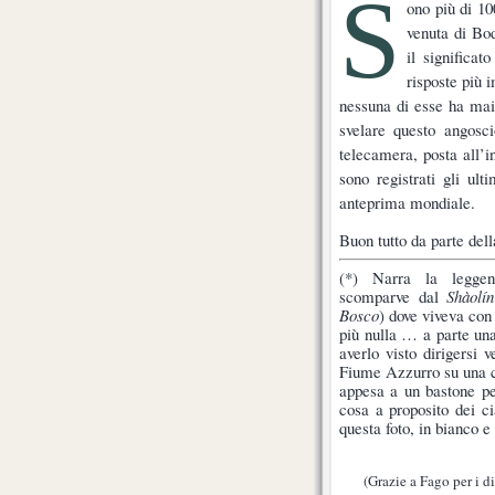
S
ono più di 10
venuta di Bo
il significa
risposte più 
nessuna di esse ha mai 
svelare questo angosci
telecamera, posta all’in
sono registrati gli ult
anteprima mondiale.
Buon tutto da parte dell
(*) Narra la legge
scomparve dal
Shàolín
Bosco
) dove viveva con
più nulla … a parte una
averlo visto dirigersi v
Fiume Azzurro su una c
appesa a un bastone pe
cosa a proposito dei ci
questa foto, in bianco e
(Grazie a Fago per i di