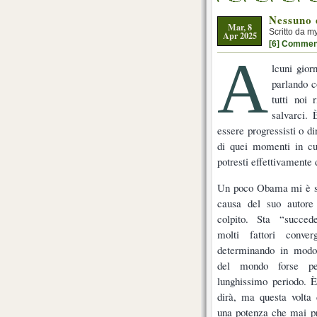
Nessuno 
Mar, 8
Scritto da m
Apr 2025
[6] Commen
A
lcuni gior
parlando c
tutti noi
salvarci. 
essere progressisti o di
di quei momenti in cui
potresti effettivamente 
Un poco Obama mi è s
causa del suo autore
colpito. Sta “succed
molti fattori conver
determinando in modo s
del mondo forse p
lunghissimo periodo. 
dirà, ma questa volta 
una potenza che mai p