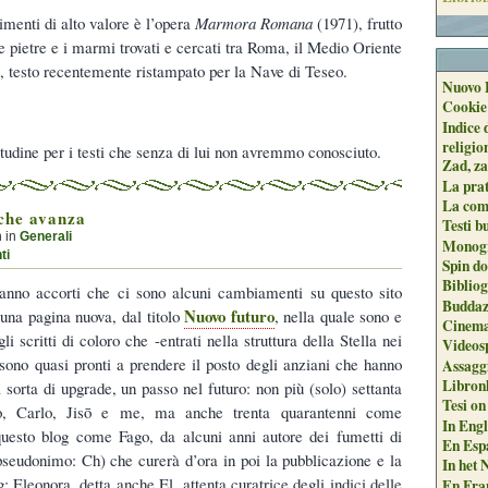
imenti di alto valore è l’opera
Marmora Romana
(1971), frutto
e pietre e i marmi trovati e cercati tra Roma, il Medio Oriente
le, testo recentemente ristampato per la Nave di Teseo.
Nuovo 
Cookie
Indice 
religio
tudine per i testi che senza di lui non avremmo conosciuto.
Zad, za
La pra
La com
 che avanza
Testi b
h in
Generali
Monogr
ti
Spin do
Biblio
aranno accorti che ci sono alcuni cambiamenti su questo sito
Buddaz
Nuovo futuro
una pagina nuova, dal titolo
, nella quale sono e
Cinema
li scritti di coloro che -entrati nella struttura della Stella nei
Videos
sono quasi pronti a prendere il posto degli anziani che hanno
Assaggi
Libron
 sorta di upgrade, un passo nel futuro: non più (solo) settanta
Tesi on
o, Carlo, Jisō e me, ma anche trenta quarantenni come
In Engli
questo blog come Fago, da alcuni anni autore dei fumetti di
En Espa
(pseudonimo: Ch) che curerà d’ora in poi la pubblicazione e la
In het 
g; Eleonora, detta anche El, attenta curatrice degli indici delle
En Fran