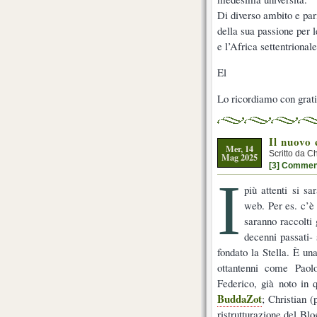
Di diverso ambito e par
della sua passione per l
e l’Africa settentriona
El
Lo ricordiamo con grati
Il nuovo
Mer, 14
Scritto da C
Mag 2025
[3] Commen
I
più attenti si s
web. Per es. c’è 
saranno raccolti g
decenni passati- 
fondato la Stella. È una
ottantenni come Paol
Federico, già noto in 
BuddaZot
; Christian 
ristrutturazione del Blo