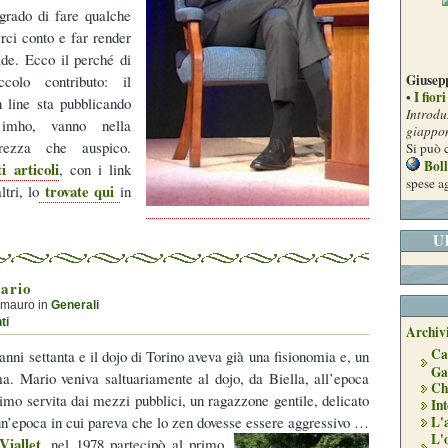
 grado di fare qualche
rci conto e far render
de. Ecco il perché di
Giusepp
colo contributo: il
I fior
•
 line sta pubblicando
Introdu
 imho, vanno nella
giappo
arezza che auspico.
Si può 
Boll
i articoli
, con i link
spese a
trovate qui
tri, lo
in
U
ario
emauro in
Generali
ti
Archivi
Ca
anni settanta e il dojo di Torino aveva già una fisionomia e, un
Ga
a. Mario veniva saltuariamente al dojo, da Biella, all’epoca
Ch
simo servita dai mezzi pubblici, un ragazzone gentile, delicato
Int
L'
un’epoca in cui pareva che lo zen dovesse essere aggressivo …
L'
Viallet
, nel 1978 partecipò al primo