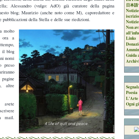
日本語
tella; Alessandro (vulgo: AdO) già curatore della pagina
Notizie
esto blog; Maurizio (anche noto come M), caporedattore e
iscrizi
e pubblicazioni della Stella e delle sue riedizioni.
Notizie
Non avr
da molto
all'inf
 ora a
Links
Donazi
ttempo,
Ammini
 il blog
Guida a
uni nomi
Archiv
o preso
riranno
e pagine
o, altre
Segnal
Poesia
L'Arte 
avete
Ogni gi
scrivere
 mail.