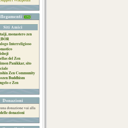
llegamenti
Siti Amici
taiji, monastero zen
RBOR
alogo Interreligioso
nastico
ishoji
ellas del Zen
imon Panikkar, sito
iciale
nshin Zen Community
tozen Buddhism
ngelo e Zen
Donazioni
e una donazione vai alla
delle donazioni