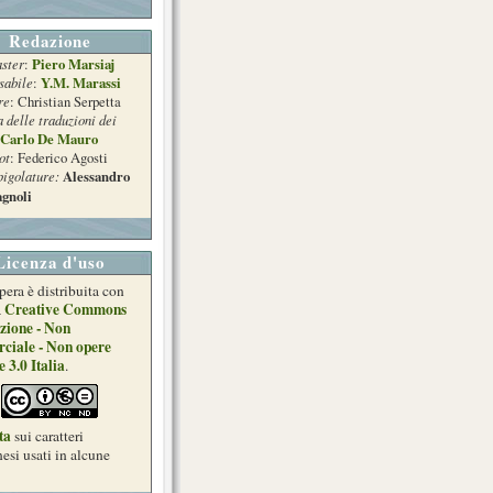
Redazione
ster
Piero Marsiaj
:
sabile
Y.M. Marassi
:
re
: Christian Serpetta
a delle traduzioni dei
Carlo De Mauro
ot
: Federico Agosti
pigolature:
Alessandro
gnoli
Licenza d'uso
pera è distribuita con
Creative Commons
a
zione - Non
ciale - Non opere
e 3.0 Italia
.
ta
sui caratteri
esi usati in alcune