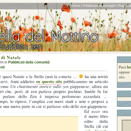
Home |
Pubblicazioni|
Immagini |
Registrati
 di Natale
ym in
Pubblicati dalla comunità
la
Puoi
nti
oppure 
è quasi Natale e la Stella (non la cometa …
ha una novità
sito.
su questo sito
arvi. Anni addietro
pubblicammo un articolo
o come
Un chiarimento storico sullo zen giapponese
; allora mi
rò che, però, di zen parlava proprio pochino. Inutile fu far
e parlare dello Zen è impresa perlomeno azzardata …
mpo, lo ripresi, l’ampliai con nuovi studi e note e proposi a
e una nuova parte in cui si parlasse solo dello zen giapponese.
Ed ecco ora
il nuovo libro
edito dalla
Stella (di cui