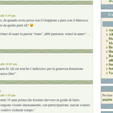
Co
alle 5:39 pm
, da quando avete perso con il Giappone e pure con il Marocco
re da quelle parti eh?
An
vitare di usare la parola “team”, abbi pazienza: semel in anno* …
A
Di
Mo
He
Hu
Ra
uff
alle 10:03 am
Sa
So
olo D. (di cui non ho l’indirizzo) per la generosa donazione
Va
arico libri”.
:
Per far
alle 1:55 pm
pagina 
luti 35 anni prima che fossimo davvero in grado di farlo.
engono vissute intensamente, con partecipazione, lasciar svanire
i reattivi richiede tempo.”