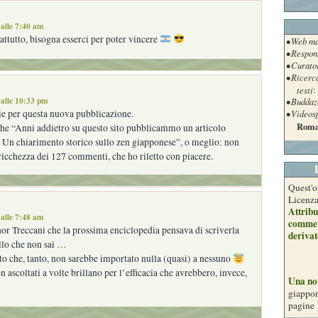
alle 7:40 am
ttutto, bisogna esserci per poter vincere
• Web ma
• Respon
• Curato
• Ricerc
testi
:
alle 10:33 pm
• Buddaz
ie per questa nuova pubblicazione.
• Videos
Roma
he “Anni addietro su questo sito pubblicammo un articolo
 Un chiarimento storico sullo zen giapponese”, o meglio: non
ricchezza dei 127 commenti, che ho riletto con piacere.
Quest'o
Licenz
Attribu
alle 7:48 am
commer
nor Treccani che la prossima enciclopedia pensava di scriverla
derivat
llo che non sai …
o che, tanto, non sarebbe importato nulla (quasi) a nessuno
n ascoltati a volte brillano per l’efficacia che avrebbero, invece,
Una no
giappon
pagine