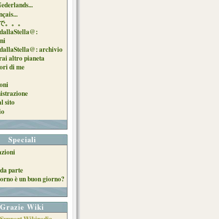
Nederlands...
çais...
で。。。
dallaStella@:
oni
dallaStella@: archivio
ai altro pianeta
uori di me
oni
strazione
l sito
io
Speciali
azioni
da parte
orno è un buon giorno?
Grazie Wiki