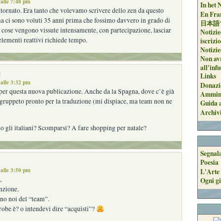
alle 7:48 pm
In het 
tornato. Era tanto che volevamo scrivere dello zen da questo
En Fran
ma ci sono voluti 35 anni prima che fossimo davvero in grado di
日本語
 cose vengono vissute intensamente, con partecipazione, lasciar
Notizie
 elementi reattivi richiede tempo.
iscrizi
Notizie
Non avr
all'inf
:
Links
alle 3:32 pm
Donazi
per questa nuova publicazione. Anche da la Spagna, dove c’è già
Ammini
 gruppeto pronto per la traduzione (mi dispiace, ma team non ne
Guida a
Archiv
 gli italiani? Scomparsi? A fare shopping per natale?
Segnal
Poesia
alle 3:50 pm
L'Arte 
,
Ogni gi
enzione.
no noi del “team”.
obe è? o intendevi dire “acquisti”?