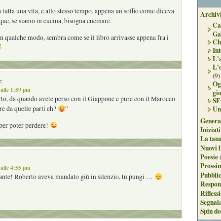
tutta una vita, e allo stesso tempo, appena un soffio come diceva
Archivi
ue, se siamo in cucina, bisogna cucinare.
Ca
Ga
n qualche modo, sembra come se il libro arrivasse appena fra i
Ch
Int
L'
L'
(9)
:
Og
alle 1:59 pm
gi
o, da quando avete perso con il Giappone e pure con il Marocco
SF
re da quelle parti eh?
”
Un
Genera
per poter perdere!
Iniziat
La tan
Nuovi l
Poesie
Prossim
alle 4:55 pm
Pubblic
nte! Roberto aveva mandato giù in silenzio, tu pungi …
Respon
Rifless
Segnal
Spin do