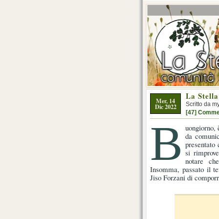
La Stella
Mer, 14
Scritto da m
Dic 2022
[47] Comme
B
uongiorno, 
da comunic
presentat
si rimprove
notare ch
Insomma, passato il te
Jiso Forzani di comporr