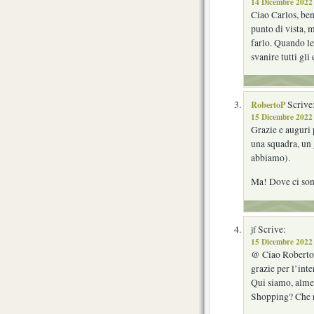
14 Dicembre 2022 
Ciao Carlos, ben
punto di vista, 
farlo. Quando le
svanire tutti gli
RobertoP
Scrive
15 Dicembre 2022 
Grazie e auguri 
una squadra, un
abbiamo).
Ma! Dove ci sono
Scrive:
jf
15 Dicembre 2022 
@ Ciao Roberto
grazie per l’int
Qui siamo, alme
Shopping? Che r