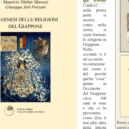
qui trovate
l’indice):
nella prima
parte si
mostra
come, nella
storia, si
siano formate
le religioni in
Giappone.
Nella
seconda vi è
un’accurata
ricostruzione
del come e
del perché
quella “cosa”
giunta in
Occidente
dal Giappone
circa 100
anni or sono
e che ci fu
presentata
come Zen, il
non plus ultra
Potete 
della libertà
questi e