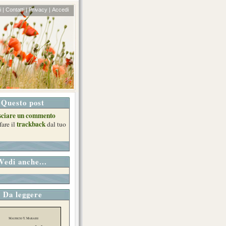
 |
Contatti |
Privacy |
Accedi
Questo post
sciare un commento
trackback
fare il
dal tuo
Vedi anche...
Da leggere