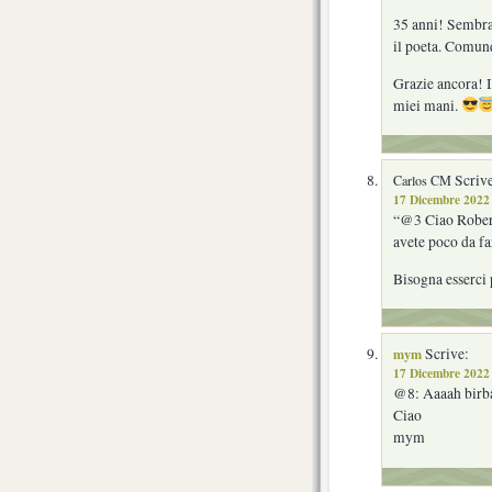
35 anni! Sembra 
il poeta. Comunq
Grazie ancora! I
miei mani.
Scrive
Carlos CM
17 Dicembre 2022 
“@3 Ciao Robert
avete poco da fa
Bisogna esserci 
mym
Scrive:
17 Dicembre 2022 
@8: Aaaah birba
Ciao
mym