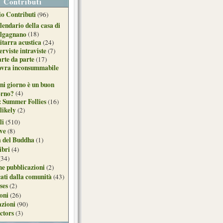
Contributi
o Contributi
(96)
lendario della casa di
lgagnano
(18)
itarra acustica
(24)
erviste intraviste
(7)
arte da parte
(17)
ovra inconsummabile
ni giorno è un buon
orno?
(4)
: Summer Follies
(16)
likely
(2)
li
(510)
ive
(8)
a del Buddha
(1)
ibri
(4)
(34)
e pubblicazioni
(2)
ati dalla comunità
(43)
ses
(2)
ioni
(26)
azioni
(90)
ctors
(3)