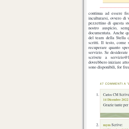
continua ad essere fis
inculturarsi, ovvero di 
pezzettino di questa s
nostro auspicio, sem
documentata. Anche ques
del team della Stella 
scritti. Il testo, com
recuperare quanto spes
servizio. Se desiderate
scrivete a servizio@l
dovrebbero iniziare att
sono disponibili, for fre
47 COMMENTI A “
Scrive
Carlos CM
14 Dicembre 2022 
Grazie tante per
mym
Scrive: