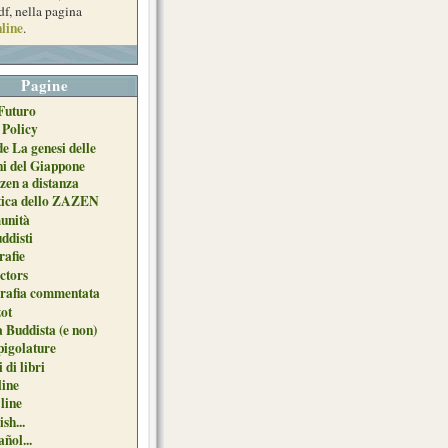
df, nella pagina
line
.
Pagine
Futuro
 Policy
de La genesi delle
ni del Giappone
zen a distanza
tica dello ZAZEN
unità
uddisti
afie
ctors
grafia commentata
ot
 Buddista (e non)
pigolature
 di libri
line
 line
sh...
ñol...