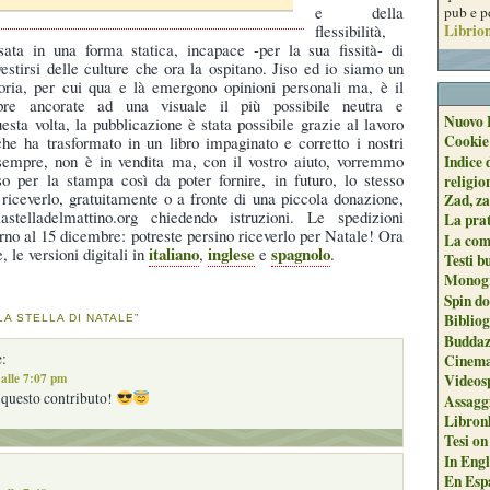
e della
pub e p
Librion
flessibilità,
sata in una forma statica, incapace -per la sua fissità- di
vestirsi delle culture che ora la ospitano. Jiso ed io siamo un
toria, per cui qua e là emergono opinioni personali ma, è il
pre ancorate ad una visuale il più possibile neutra e
Nuovo 
ta volta, la pubblicazione è stata possibile grazie al lavoro
Cookie
che ha trasformato in un libro impaginato e corretto i nostri
e sempre, non è in vendita ma, con il vostro aiuto, vorremmo
Indice 
o per la stampa così da poter fornire, in futuro, lo stesso
religio
 riceverlo, gratuitamente o a fronte di una piccola donazione,
Zad, za
astelladelmattino.org chiedendo istruzioni. Le spedizioni
La pra
orno al 15 dicembre: potreste persino riceverlo per Natale! Ora
La com
italiano
inglese
spagnolo
e, le versioni digitali in
,
e
.
Testi b
Monogr
Spin do
Biblio
LA STELLA DI NATALE”
Buddaz
:
Cinema
alle 7:07 pm
Videos
 questo contributo!
Assaggi
Libron
Tesi on
In Engli
En Espa