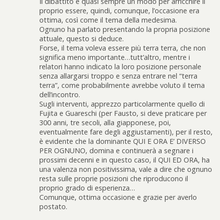
Il dibattito è quasi sempre un modo per arricchire il
proprio essere, quindi, comunque, l’occasione era
ottima, così come il tema della medesima.
Ognuno ha parlato presentando la propria posizione
attuale, questo si deduce.
Forse, il tema voleva essere più terra terra, che non
significa meno importante…tutt’altro, mentre i
relatori hanno indicato la loro posizione personale
senza allargarsi troppo e senza entrare nel “terra
terra”, come probabilmente avrebbe voluto il tema
dell’incontro.
Sugli interventi, apprezzo particolarmente quello di
Fujita e Guareschi (per Fausto, si deve praticare per
300 anni, tre secoli, alla giapponese, poi,
eventualmente fare degli aggiustamenti), per il resto,
è evidente che la dominante QUI E ORA E’ DIVERSO
PER OGNUNO, domina e continuerà a segnare i
prossimi decenni e in questo caso, il QUI ED ORA, ha
una valenza non positivissima, vale a dire che ognuno
resta sulle proprie posizioni che riproducono il
proprio grado di esperienza…
Comunque, ottima occasione e grazie per averlo
postato.