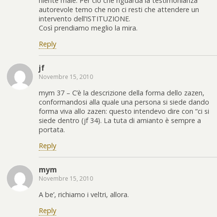
niente male. Per ciò che riguarda la testimonianza
autorevole temo che non ci resti che attendere un
intervento dell’ISTITUZIONE.
Così prendiamo meglio la mira.
Reply
jf
Novembre 15, 2010
mym 37 – C’è la descrizione della forma dello zazen,
conformandosi alla quale una persona si siede dando
forma viva allo zazen: questo intendevo dire con “ci si
siede dentro (jf 34). La tuta di amianto è sempre a
portata.
Reply
mym
Novembre 15, 2010
A be’, richiamo i veltri, allora.
Reply