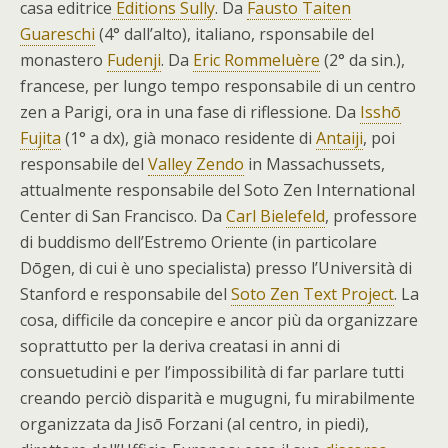
casa editrice
Editions Sully
. Da
Fausto Taiten
Guareschi
(4° dall’alto), italiano, rsponsabile del
monastero
Fudenji
. Da
Eric Rommeluère
(2° da sin.),
francese, per lungo tempo responsabile di un centro
zen a Parigi, ora in una fase di riflessione. Da
Isshō
Fujita
(1° a dx), già monaco residente di
Antaiji
, poi
responsabile del
Valley Zendo
in Massachussets,
attualmente responsabile del Soto Zen International
Center di San Francisco. Da
Carl Bielefeld
, professore
di buddismo dell’Estremo Oriente (in particolare
Dōgen, di cui è uno specialista) presso l’Università di
Stanford e responsabile del
Soto Zen Text Project
. La
cosa, difficile da concepire e ancor più da organizzare
soprattutto per la deriva creatasi in anni di
consuetudini e per l’impossibilità di far parlare tutti
creando perciò disparità e mugugni, fu mirabilmente
organizzata da Jisō Forzani (al centro, in piedi),