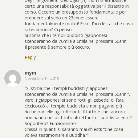
degli “argomenti ideologici (?!)” non mi attribuisce
certo una responsabilità oggettiva per il disastro in
corso. Occorre un presupposto fondamentale per
prendere sul serio un 23enne: essere
fondamentalmente malati! Ecco, l’ho detta…che cosa
si testimonia? Ci penso..
Si stima che i templi buddisti giapponesi
scenderanno da 76mila a 6mila nei prossimi 50anni.
Il presente è sempre più oscuro.
Reply
mym
Novembre 14, 2010
“Si stima che i templi buddisti giapponesi
scenderanno da 76mila a 6mila nei prossimi 50anni”,
vero, i giapponesi si sono rotti gli zebedei di fare
ciccìcoccò al tempio buddista e non pagano più
ricche parcelle agli officianti. Il fatto è che, ancora,
non hanno un sostituto altrettanto… soddisfacente?
Soporifero? Funzionante?
Chissà in quanti si saranno mai chiesti: “Che cosa
voleva testimoniare il Buddha?”