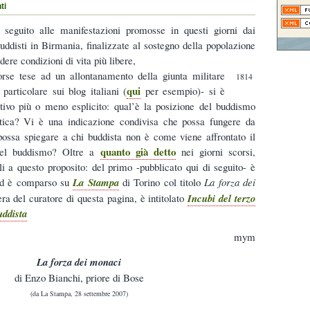
ti
 seguito alle manifestazioni promosse in questi giorni dai
ddisti in Birmania, finalizzate al sostegno della popolazione
edere condizioni di vita più libere,
orse tese ad un allontanamento della giunta militare
1814
qui
 particolare sui blog italiani (
per esempio)- si è
ativo più o meno esplicito: qual’è la posizione del buddismo
litica? Vi è una indicazione condivisa che possa fungere da
 possa spiegare a chi buddista non è come viene affrontato il
quanto già detto
 del buddismo? Oltre a
nei giorni scorsi,
i a questo proposito: del primo -pubblicato qui di seguito- è
d è comparso su
La Stampa
di Torino col titolo
La forza dei
era del curatore di questa pagina, è intitolato
Incubi del terzo
uddista
mym
La forza dei monaci
di Enzo Bianchi, priore di Bose
(da La Stampa, 28 settembre 2007)