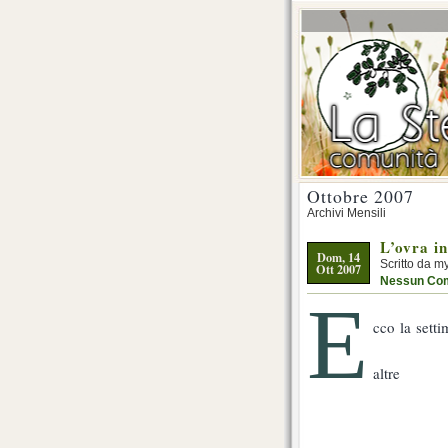
Ottobre 2007
Archivi Mensili
L’ovra i
Dom, 14
Scritto da m
Ott 2007
Nessun Co
E
cco la sett
altre