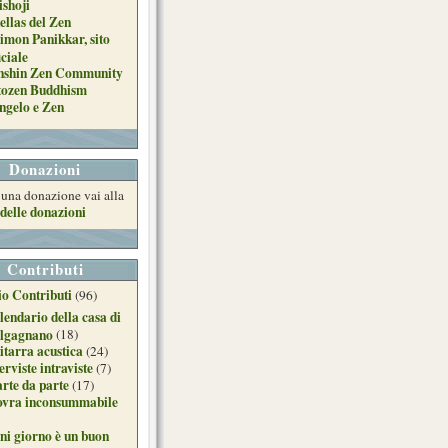
ishoji
ellas del Zen
imon Panikkar, sito
iciale
nshin Zen Community
tozen Buddhism
ngelo e Zen
Donazioni
e una donazione vai alla
delle donazioni
Contributi
o Contributi
(96)
lendario della casa di
lgagnano
(18)
itarra acustica
(24)
erviste intraviste
(7)
arte da parte
(17)
ovra inconsummabile
ni giorno è un buon