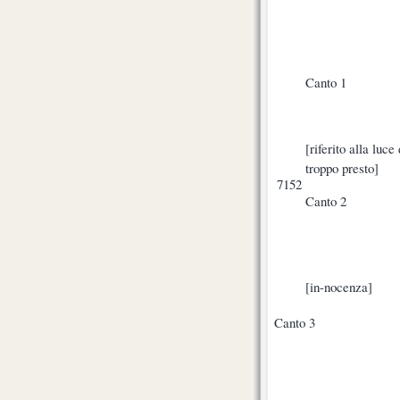
Canto 1
[riferito alla luc
troppo presto]
7152
Canto 2
[in-nocenza]
Canto 3