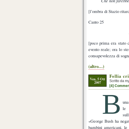
Che non farebbe,
[l’ombra di Stazio rita
Canto 25
[poco prima era stato 
evento reale; ora lo st
consapevolezza di sogn
(altro…)
Follia cr
Ven, 5 Ott
Scritto da m
2007
[4] Commen
B
una
le 
sul
«George Bush ha negato
bambini americani, le 