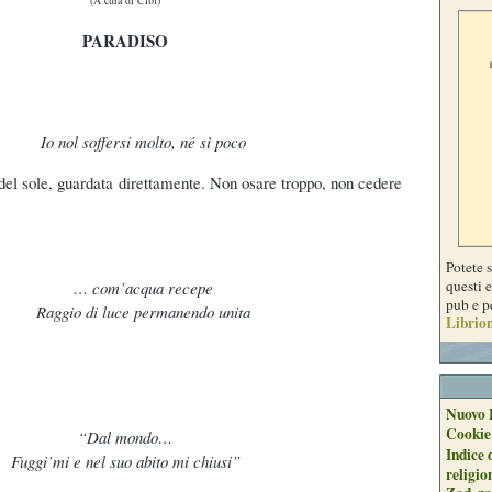
PARADISO
Io nol soffersi molto, né sì poco
e del sole, guardata direttamente. Non osare troppo, non cedere
Potete 
questi e
… com’acqua recepe
pub e p
Raggio di luce permanendo unita
Librion
Nuovo 
Cookie
“Dal mondo…
Indice 
Fuggi’mi e nel suo abito mi chiusi”
religio