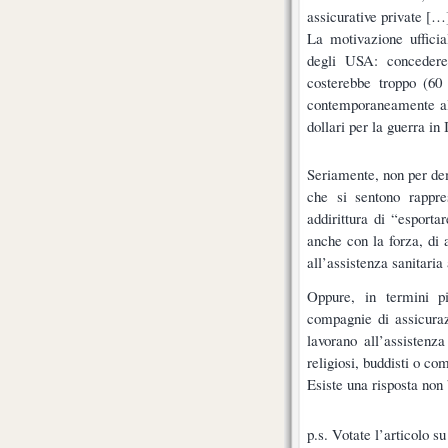
assicurative private [
La motivazione ufficial
degli USA: concedere 
costerebbe troppo (60
contemporaneamente al 
dollari per la guerra in
Seriamente, non per de
che si sentono rappre
addirittura di “esport
anche con la forza, di a
all’assistenza sanitaria
Oppure, in termini pi
compagnie di assicuraz
lavorano all’assistenza
religiosi, buddisti o c
Esiste una risposta no
p.s. Votate l’articolo s