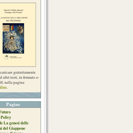
scaricare gratuitamente
d altri testi, in formato e-
df, nella pagina
line
.
Pagine
Futuro
 Policy
de La genesi delle
ni del Giappone