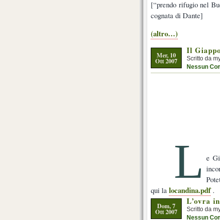
[“prendo rifugio nel Bu
cognata di Dante]
(altro…)
Il Giappo
Mer, 10
Scritto da m
Ott 2007
Nessun Co
L
e Gi
inco
Pote
locandina.pdf
qui la
.
L’ovra i
Dom, 7
Scritto da m
Ott 2007
Nessun Co