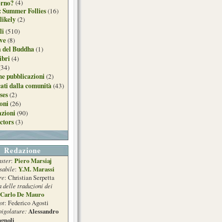
orno?
(4)
: Summer Follies
(16)
likely
(2)
li
(510)
ive
(8)
a del Buddha
(1)
ibri
(4)
(34)
e pubblicazioni
(2)
ati dalla comunità
(43)
ses
(2)
ioni
(26)
azioni
(90)
ctors
(3)
Redazione
ster
Piero Marsiaj
:
sabile
Y.M. Marassi
:
re
: Christian Serpetta
a delle traduzioni dei
Carlo De Mauro
ot
: Federico Agosti
pigolature:
Alessandro
gnoli