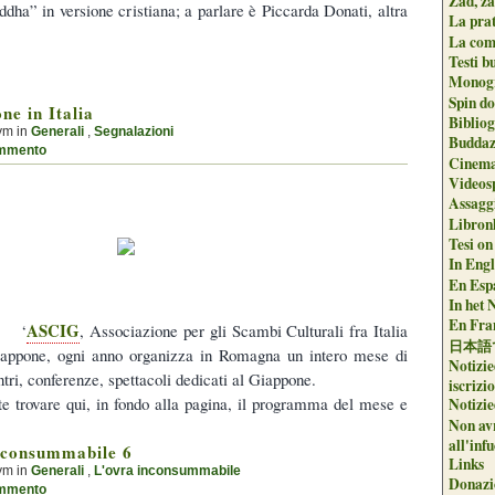
Zad, za
ddha” in versione cristiana; a parlare è Piccarda Donati, altra
La pra
La com
Testi b
Monogr
Spin do
ne in Italia
Biblio
ym in
Generali
,
Segnalazioni
Buddaz
mmento
Cinema
Videos
Assaggi
Libron
Tesi on
In Engli
En Espa
In het 
En Fran
ASCIG
‘
, Associazione per gli Scambi Culturali fra Italia
日本語
appone, ogni anno organizza in Romagna un intero mese di
Notizie
ntri, conferenze, spettacoli dedicati al Giappone.
iscrizi
te trovare qui, in fondo alla pagina, il programma del mese e
Notizie
Non avr
all'inf
nconsummabile 6
Links
ym in
Generali
,
L'ovra inconsummabile
Donazi
mmento