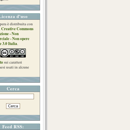
Licenza d'uso
pera è distribuita con
Creative Commons
a
zione - Non
ciale - Non opere
e 3.0 Italia
.
ta
sui caratteri
esi usati in alcune
Cerca
Feed RSS: