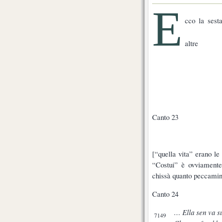
E
cco la sest
altre
Canto 23
[“quella vita” erano l
“Costui” è ovviamente
chissà quanto peccamin
Canto 24
… Ella sen va su
7149