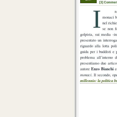
[3] Commen
I
n
monaci bu
nel richi
se non f
golpista, sui media -in
presentato un interrog
riguardo alla lotta po
guida per i buddisti e
problema all’interno
presentiamo due articol
Enzo Bianchi
autore
e
monaci
. Il secondo, op
millennio: la politica b