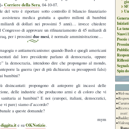
gi
Corriere della Sera
…]»
, 04-10-07.
SF
e del veto è riportare sotto controllo il bilancio finanziario
Un
assistenza medica gratuita a quattro milioni di bambini
Genera
Iniziat
 miliardi di dollari nei prossimi 5 anni)… invece chiedere
La tan
Congresso di approvare un rifinanziamento di 45 miliardi di
Nuovi l
due mesi
 Iraq, per i prossimi
, è normale amministrazione…
Poesie
Prossim
Pubblic
magogia o antiamericanismo: quando Bush e quegli americani
Respon
sentati dal loro presidente parlano di democrazia, oppure
Rifless
are” la democrazia, intendono dire che propongono al mondo,
Segnal
nteporre la guerra (per di più dichiarata su presupposti falsi)
Spin do
 ai bambini?
ù disincantati: propongono di anteporre gli incassi delle
ione, delle industrie che producono armi e di coloro che vi
• Web ma
 sanitaria ai bambini? E noi (europei, italiani, democratici,
• Respon
• Curato
ome vi pare) siamo d’accordo?
• Ricerc
n banale a queste domande?
testi
:
• Buddaz
mym
• Videos
diggita.it
OKNotizie
u
e su
.
Roma