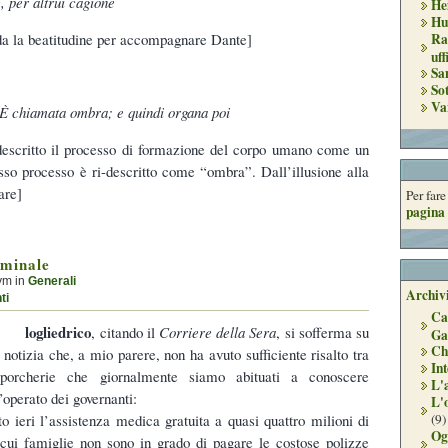
 per altrui cagione
He
Hu
rda la beatitudine per accompagnare Dante]
Ra
uff
Sa
So
Va
È chiamata ombra; e quindi organa poi
descritto il processo di formazione del corpo umano come un
esso processo è ri-descritto come “ombra”. Dall’illusione alla
are]
Per far
pagina 
iminale
ym in
Generali
Archivi
ti
Ca
logliedrico
, citando il
Corriere della Sera
, si sofferma su
Ga
Ch
 notizia che, a mio parere, non ha avuto sufficiente risalto tra
Int
porcherie che giornalmente siamo abituati a conoscere
L'
l’operato dei governanti:
L'
(9)
 ieri l’assistenza medica gratuita a quasi quattro milioni di
Og
cui famiglie non sono in grado di pagare le costose polizze