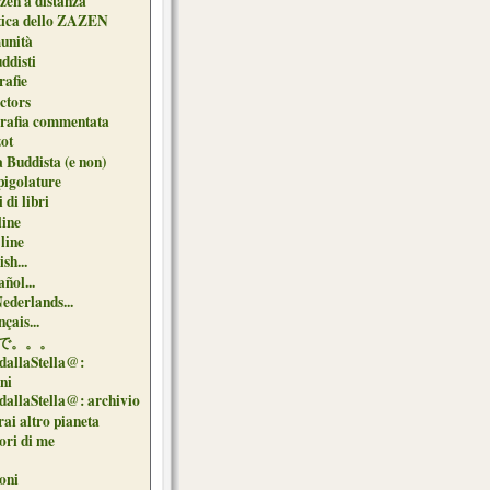
zen a distanza
tica dello ZAZEN
unità
uddisti
afie
ctors
grafia commentata
ot
 Buddista (e non)
pigolature
 di libri
line
 line
sh...
ñol...
Nederlands...
çais...
で。。。
dallaStella@:
oni
dallaStella@: archivio
ai altro pianeta
uori di me
oni