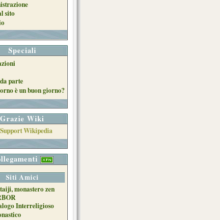
strazione
l sito
io
Speciali
azioni
da parte
orno è un buon giorno?
Grazie Wiki
llegamenti
Siti Amici
taiji, monastero zen
RBOR
alogo Interreligioso
nastico