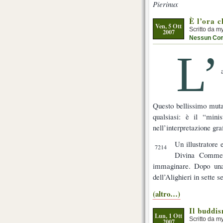
Pierinux
È l’ora c
Ven, 5 Ott
Scritto da m
2007
Nessun Co
L’
Questo bellissimo muta
qualsiasi: è il “mini
nell’interpretazione gr
Un illustratore e
7214
Divina Commed
immaginare. Dopo una 
dell’Alighieri in sette se
(altro…)
Il buddis
Lun, 1 Ott
Scritto da m
2007