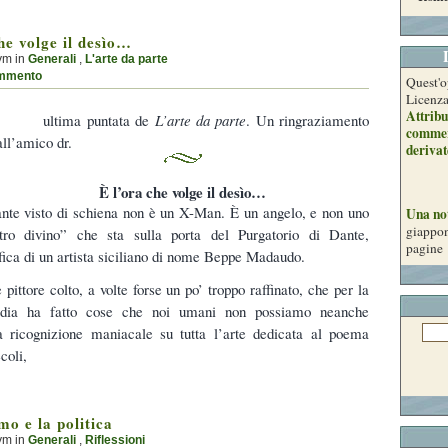
he volge il desìo…
ym in
Generali
,
L'arte da parte
mmento
Quest'o
Licenz
Attribu
ultima puntata de
L’arte da parte
. Un ringraziamento
commer
all’amico dr.
derivat
È l’ora che volge il desìo…
nte visto di schiena non è un X-Man. È un angelo, e non uno
Una no
giappon
stro divino” che sta sulla porta del Purgatorio di Dante,
pagine
afica di un artista siciliano di nome Beppe Madaudo.
 pittore colto, a volte forse un po’ troppo raffinato, che per la
ia ha fatto cose che noi umani non possiamo neanche
ricognizione maniacale su tutta l’arte dedicata al poema
coli,
mo e la politica
ym in
Generali
,
Riflessioni