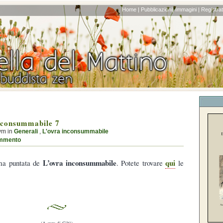
Home |
Pubblicazioni|
Immagini |
Registrati
nconsummabile 7
ym in
Generali
,
L'ovra inconsummabile
mmento
L’ovra inconsummabile
qui
ima puntata de
. Potete trovare
le
(A cura di Cibì)