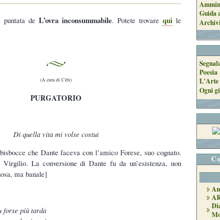
Ammini
Guida a
L’ovra inconsummabile
qui
a puntata de
. Potete trovare
le
Archiv
Segnal
Poesia
(A cura di Cibì)
L'Arte 
Ogni gi
PURGATORIO
Di quella vita mi volse costui
e bisbocce che Dante faceva con l’amico Forese, suo cognato.
Co
 Virgilio. La conversione di Dante fu da un’esistenza, non
osa, ma banale]
An
A
Di
 forse più tarda
Mo