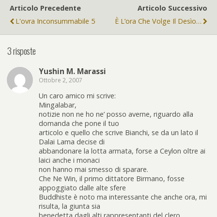
Articolo Precedente
Articolo Successivo
L'ovra Inconsummabile 5
È L’ora Che Volge Il Desìo…
3 risposte
Yushin M. Marassi
Ottobre 2, 2007
Un caro amico mi scrive:
Mingalabar,
notizie non ne ho ne’ posso averne, riguardo alla
domanda che pone il tuo
articolo e quello che scrive Bianchi, se da un lato il
Dalai Lama decise di
abbandonare la lotta armata, forse a Ceylon oltre ai
laici anche i monaci
non hanno mai smesso di sparare.
Che Ne Win, il primo dittatore Birmano, fosse
appoggiato dalle alte sfere
Buddhiste è noto ma interessante che anche ora, mi
risulta, la giunta sia
benedetta dagli alti rappresentanti del clero.