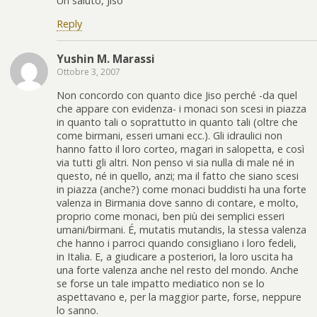
Un saluto, Jiso
Reply
Yushin M. Marassi
Ottobre 3, 2007
Non concordo con quanto dice Jiso perché -da quel
che appare con evidenza- i monaci son scesi in piazza
in quanto tali o soprattutto in quanto tali (oltre che
come birmani, esseri umani ecc.). Gli idraulici non
hanno fatto il loro corteo, magari in salopetta, e così
via tutti gli altri. Non penso vi sia nulla di male né in
questo, né in quello, anzi; ma il fatto che siano scesi
in piazza (anche?) come monaci buddisti ha una forte
valenza in Birmania dove sanno di contare, e molto,
proprio come monaci, ben più dei semplici esseri
umani/birmani. É, mutatis mutandis, la stessa valenza
che hanno i parroci quando consigliano i loro fedeli,
in Italia. E, a giudicare a posteriori, la loro uscita ha
una forte valenza anche nel resto del mondo. Anche
se forse un tale impatto mediatico non se lo
aspettavano e, per la maggior parte, forse, neppure
lo sanno.