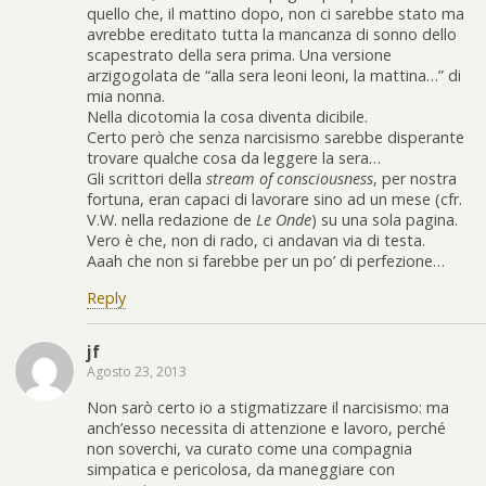
quello che, il mattino dopo, non ci sarebbe stato ma
avrebbe ereditato tutta la mancanza di sonno dello
scapestrato della sera prima. Una versione
arzigogolata de “alla sera leoni leoni, la mattina…” di
mia nonna.
Nella dicotomia la cosa diventa dicibile.
Certo però che senza narcisismo sarebbe disperante
trovare qualche cosa da leggere la sera…
Gli scrittori della
stream of consciousness
, per nostra
fortuna, eran capaci di lavorare sino ad un mese (cfr.
V.W. nella redazione de
Le Onde
) su una sola pagina.
Vero è che, non di rado, ci andavan via di testa.
Aaah che non si farebbe per un po’ di perfezione…
Reply
jf
Agosto 23, 2013
Non sarò certo io a stigmatizzare il narcisismo: ma
anch’esso necessita di attenzione e lavoro, perché
non soverchi, va curato come una compagnia
simpatica e pericolosa, da maneggiare con