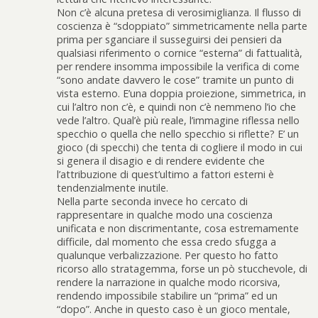
Non c’è alcuna pretesa di verosimiglianza. Il flusso di
coscienza è “sdoppiato” simmetricamente nella parte
prima per sganciare il susseguirsi dei pensieri da
qualsiasi riferimento o cornice “esterna” di fattualità,
per rendere insomma impossibile la verifica di come
“sono andate davvero le cose” tramite un punto di
vista esterno. E’una doppia proiezione, simmetrica, in
cui l’altro non c’è, e quindi non c’è nemmeno l’io che
vede l’altro. Qual’è più reale, l’immagine riflessa nello
specchio o quella che nello specchio si riflette? E’ un
gioco (di specchi) che tenta di cogliere il modo in cui
si genera il disagio e di rendere evidente che
l’attribuzione di quest’ultimo a fattori esterni è
tendenzialmente inutile.
Nella parte seconda invece ho cercato di
rappresentare in qualche modo una coscienza
unificata e non discrimentante, cosa estremamente
difficile, dal momento che essa credo sfugga a
qualunque verbalizzazione. Per questo ho fatto
ricorso allo stratagemma, forse un pò stucchevole, di
rendere la narrazione in qualche modo ricorsiva,
rendendo impossibile stabilire un “prima” ed un
“dopo”. Anche in questo caso è un gioco mentale,