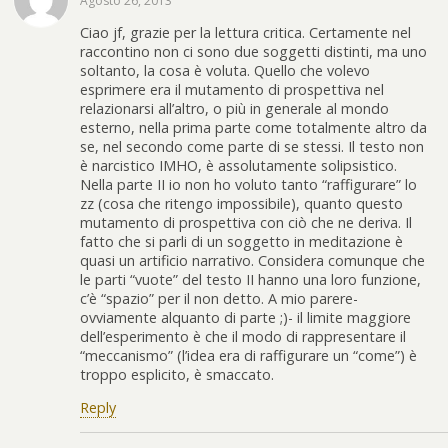
Agosto 26, 2013
Ciao jf, grazie per la lettura critica. Certamente nel
raccontino non ci sono due soggetti distinti, ma uno
soltanto, la cosa è voluta. Quello che volevo
esprimere era il mutamento di prospettiva nel
relazionarsi all’altro, o più in generale al mondo
esterno, nella prima parte come totalmente altro da
se, nel secondo come parte di se stessi. Il testo non
è narcistico IMHO, è assolutamente solipsistico.
Nella parte II io non ho voluto tanto “raffigurare” lo
zz (cosa che ritengo impossibile), quanto questo
mutamento di prospettiva con ciò che ne deriva. Il
fatto che si parli di un soggetto in meditazione è
quasi un artificio narrativo. Considera comunque che
le parti “vuote” del testo II hanno una loro funzione,
c’è “spazio” per il non detto. A mio parere-
ovviamente alquanto di parte ;)- il limite maggiore
dell’esperimento è che il modo di rappresentare il
“meccanismo” (l’idea era di raffigurare un “come”) è
troppo esplicito, è smaccato.
Reply