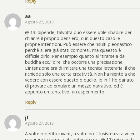
Reply
aa
Agosto 27, 2013
@ 13: dipende, talvolta può essere utile ribadire per
chiarire il proprio pensiero, o in questo caso le
proprie intenzioni. Può essere che risulti pleonastico
perchè si era già stati compresi, ma quaesto è
difficile dirlo. Per esempio quanto al “tirarsela da
buddha ecc.” direi che occorre una precisazione.
L’intenzione era di imitare una tecnica letteraria, il che
richiede solo una certa creatività. Non ha niente a che
vedere con essere questo o quello. Io in 1 ho parlato
di provare ad emulare un mezzo narrativo, ed è
appunto un tentativo, un esperimento.
Reply
jf
Agosto 27, 2013
A volte repetita iuvant, a volte no. L’insistenza a voler
separare la forma dal contenuto (aa @ 12) mi pare la