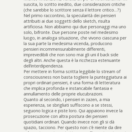
suscita, lo scritto inedito, due considerazioni critiche
(che sarebbe lo scrittore senza il lettore critico…?)
Nel primo raccontino, la specularità dei pensieri
attribuiti ai due soggetti dello sketch, risulta
artificiosa. Non abbiamo qui due personaggi ma uno
solo, bifronte. Due persone poste nel medesimo
luogo, in analoga situazione, che vivono ciascuna per
la sua parte la medesima vicenda, producono
pensieri incommensurabilmente differenti,
imprevedibili che non sono mai gli uni il back side
degli altri. Anche questa è la ricchezza estenuante
dell’interdipendenza.
Per mettere in forma scritta leggibile lo stream of
consciousness non basta togliere la punteggiatura ai
propri ordinari pensieri, è una forma di letteratura
che implica profonda e instancabile fantasia e
annullamento delle proprie elucubrazioni.
Quanto al secondo, i pensieri in zazen, a mia
esperienza, se sbrigliati suffiscono a se stessi,
seguono logica e piste loro. Qui appaiono invece la
prosecuzione con altra postura dei pensieri
quotidiani ordinari. Quando invece non gli si dà
spazio, tacciono. Per questo non c’è niente da dire