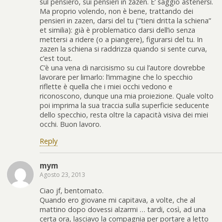
sul pensiero, sui pensieri in zazen. E’ saggio astenersi.
Ma proprio volendo, non è bene, trattando dei
pensieri in zazen, darsi del tu (“tieni dritta la schiena”
et similia): già è problematico darsi dell’io senza
mettersi a ridere (o a piangere), figurarsi del tu. In
zazen la schiena si raddrizza quando si sente curva,
c’est tout.
C’è una vena di narcisismo su cui l’autore dovrebbe
lavorare per limarlo: l’immagine che lo specchio
riflette è quella che i miei occhi vedono e
riconoscono, dunque una mia proiezione. Quale volto
poi imprima la sua traccia sulla superficie seducente
dello specchio, resta oltre la capacità visiva dei miei
occhi. Buon lavoro.
Reply
mym
Agosto 23, 2013
Ciao jf, bentornato.
Quando ero giovane mi capitava, a volte, che al
mattino dopo dovessi alzarmi … tardi, così, ad una
certa ora, lasciavo la compagnia per portare a letto