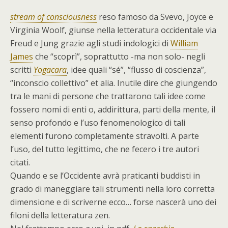
stream of consciousness
reso famoso da Svevo, Joyce e
Virginia Woolf, giunse nella letteratura occidentale via
Freud e Jung grazie agli studi indologici di
William
James
che “scoprì”, soprattutto -ma non solo- negli
scritti
Yogacara
, idee quali “sé”, “flusso di coscienza”,
“inconscio collettivo” et alia. Inutile dire che giungendo
tra le mani di persone che trattarono tali idee come
fossero nomi di enti o, addirittura, parti della mente, il
senso profondo e l’uso fenomenologico di tali
elementi furono completamente stravolti. A parte
l’uso, del tutto legittimo, che ne fecero i tre autori
citati.
Quando e se l’Occidente avrà praticanti buddisti in
grado di maneggiare tali strumenti nella loro corretta
dimensione e di scriverne ecco… forse nascerà uno dei
filoni della letteratura zen.