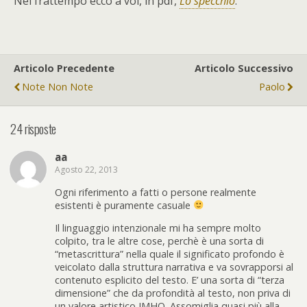
Nel frattempo ecco a voi, in pdf,
Lo specchio
.
Articolo Precedente
Articolo Successivo
Note Non Note
Paolo
24 risposte
aa
Agosto 22, 2013
Ogni riferimento a fatti o persone realmente
esistenti è puramente casuale
Il linguaggio intenzionale mi ha sempre molto
colpito, tra le altre cose, perchè è una sorta di
“metascrittura” nella quale il significato profondo è
veicolato dalla struttura narrativa e va sovrapporsi al
contenuto esplicito del testo. E’ una sorta di “terza
dimensione” che da profondità al testo, non priva di
un valore artistico IMHO. Assomiglia quasi più alla