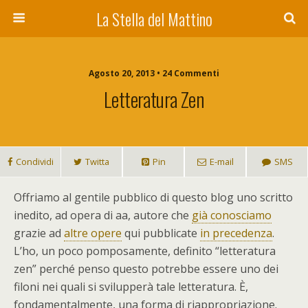
La Stella del Mattino
Agosto 20, 2013 • 24 Commenti
Letteratura Zen
Condividi
Twitta
Pin
E-mail
SMS
O
ffriamo al gentile pubblico di questo blog uno scritto
inedito, ad opera di aa, autore che
già conosciamo
grazie ad
altre opere
qui pubblicate
in precedenza
.
L’ho, un poco pomposamente, definito “letteratura
zen” perché penso questo potrebbe essere uno dei
filoni nei quali si svilupperà tale letteratura. È,
fondamentalmente, una forma di riappropriazione.