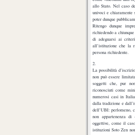
allo Stato. Nel caso de
univoci e chiaramente s
poter dunque pubblicame
Ritengo dunque impres
richiedendo a chiunque i
di adeguarsi ai criter
all’istituzione che la r
persona richiedente.
2.
La possibilità d’iscrizi
non può essere limitat
soggetti che, pur n
riconosciuti come minis
numerosi casi in Itali
dalla tradizione e dall
dell’UBI: perlomeno, c
non appartenenza di 
oggettive, come il caso 
istituzioni Soto Zen no