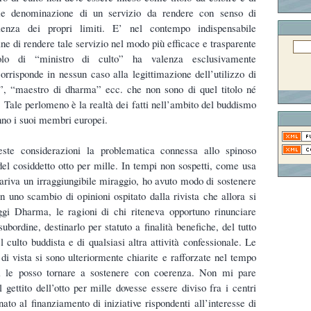
me denominazione di un servizio da rendere con senso di
ienza dei propri limiti. E’ nel contempo indispensabile
fine di rendere tale servizio nel modo più efficace e trasparente
tolo di “ministro di culto” ha valenza esclusivamente
rrisponde in nessun caso alla legittimazione dell’utilizzo di
”, “maestro di dharma” ecc. che non sono di quel titolo né
. Tale perlomeno è la realtà dei fatti nell’ambito del buddismo
no i suoi membri europei.
te considerazioni la problematica connessa allo spinoso
del cosiddetto otto per mille. In tempi non sospetti, come usa
ppariva un irraggiungibile miraggio, ho avuto modo di sostenere
 uno scambio di opinioni ospitato dalla rivista che allora si
gi Dharma, le ragioni di chi riteneva opportuno rinunciare
 subordine, destinarlo per statuto a finalità benefiche, del tutto
 culto buddista e di qualsiasi altra attività confessionale. Le
 di vista si sono ulteriormente chiarite e rafforzate nel tempo
gi le posso tornare a sostenere con coerenza. Non mi pare
 gettito dell’otto per mille dovesse essere diviso fra i centri
inato al finanziamento di iniziative rispondenti all’interesse di