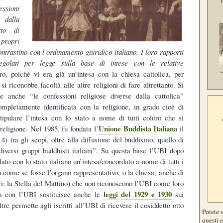
sioni
dalla
tto di
 propri
ontrastino con l’ordinamento giuridico italiano. I loro rapporti
golati per legge sulla base di intese con le relative
ro, poiché vi era già un’intesa con la chiesa cattolica, per
si riconobbe facoltà alle altre religioni di fare altrettanto. Si
e anche “le confessioni religiose diverse dalla cattolica”
mpletamente identificata con la religione, in grado cioè di
 stipulare l’intesa con lo stato a nome di tutti coloro che si
Unione Buddista Italiana
religione. Nel 1985, fu fondata l’
il
 4) tra gli scopi, oltre alla diffusione del buddismo, quello di
 diversi gruppi buddhisti italiani”. Su questa base l’UBI dopo
ulato con lo stato italiano un’intesa/concordato a nome di tutti i
io come se fosse l’organo rappresentativo, o la chiesa, anche di
ltri: la Stella del Mattino) che non riconoscono l’UBI come loro
leggi del 1929 e 1930
sa con l’UBI sostituisce anche le
sui
re permette agli iscritti all’UBI di ricevere il cosiddetto otto
Potete 
questi e