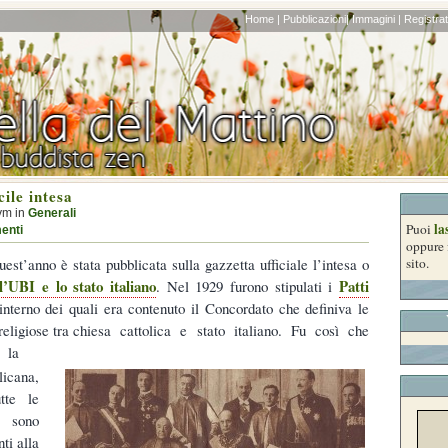
Home |
Pubblicazioni|
Immagini |
Registrati
cile intesa
ym in
Generali
la
Puoi
enti
oppure 
uest’anno è stata pubblicata sulla gazzetta ufficiale l’intesa o
sito.
l’UBI e lo stato italiano
Patti
. Nel 1929 furono stipulati i
interno dei quali era contenuto il Concordato che definiva le
e religiose tra chiesa cattolica e stato italiano. Fu così che
 la
icana,
tte le
e sono
ti alla