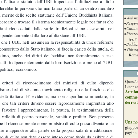
 l’attuale statuto dell’UBI impedisce l’affiliazione a titolo
uderebbe le persone che non fanno parte di un centro membro
 merito delle scelte statutarie dell’Unione Buddhista Italiana,
• Web ma
ercare e trovare il sistema tecnicamente legale per far sì che
• Respon
liani riconosciuti dalle varie tradizioni siano asseverati nei
• Curato
• Ricerc
dipendentemente dalla loro affiliazione all’UBI.
testi
:
 che l’UBI, nell’assumersi la responsabilità di unico referente
• Buddaz
conosciuto dallo Stato italiano, si faccia carico della tutela, di
• Videos
Roma
simo, anche dei diritti dei buddisti non formalmente a essa
tutti -indipendentemente dalla loro iscrizione o meno all’UBI-
 politico, economico.
Quest'o
 criteri di riconoscimento dei ministri di culto dipende
Licenz
ismo darà di sé come movimento religioso e la funzione che
Attribu
ocietà italiana. E’ evidente, ma non superfluo rammentare, in
commer
derivat
 che tali criteri devono essere rigorosamente improntati allo
 favorire l’apprendimento, la pratica, la testimonianza della
velleità di potere personale, vanità e profitto. Ben presente
Una no
che il riconoscimento come ministro di culto possa diventare un
giappon
iare e appendere alla parete della propria sala di meditazione.
pagine
tro di culto non deve essere inteso come titolo da esibire e di