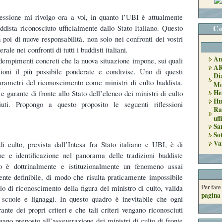
essione mi rivolgo ora a voi, in quanto l’UBI è attualmente
Co
uddista riconosciuto ufficialmente dallo Stato Italiano. Questo
n poi di nuove responsabilità, non solo nei confronti dei vostri
rale nei confronti di tutti i buddisti italiani.
An
dempimenti concreti che la nuova situazione impone, sui quali
A
ioni il più possibile ponderate e condivise. Uno di questi
Di
parametri del riconoscimento come ministri di culto buddista.
Mo
He
e garante di fronte allo Stato dell’elenco dei ministri di culto
Hu
ciuti. Propongo a questo proposito le seguenti riflessioni
Ra
uff
Sa
So
Va
di culto, prevista dall’Intesa fra Stato italiano e UBI, è di
ne e identificazione nel panorama delle tradizioni buddiste
mo è dottrinalmente e istituzionalmente un fenomeno assai
ente definibile, di modo che risulta praticamente impossibile
Per far
rio di riconoscimento della figura del ministro di culto, valida
pagina 
i, scuole e lignaggi. In questo quadro è inevitabile che ogni
ante dei propri criteri e che tali criteri vengano riconosciuti
gano preposto all’asseverazione dei ministri di culto di fronte