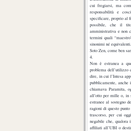
cui fregiarsi, ma co
responsabilità e cosc
specificare, proprio al 
possibile, che il ti
amministrativa e non co
termini quali “maestro
sinonimi né equivalenti
Soto Zen, come ben san
4.
Non è estranea a ques
problema dell’utilizzo 
dire, in cui l’Intesa a
pubblicamente, anche in
chiamava Paramita, og
all’otto per mille o, in
estranee al sostegno del
ragioni di questo punto
trascorso, per cui og
negabile che, qualora il
affiliati all’UBI o dest