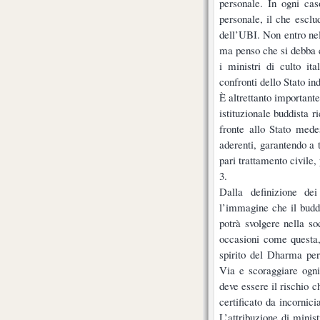
personale. In ogni caso
personale, il che escl
dell’UBI. Non entro nel
ma penso che si debba c
i ministri di culto ita
confronti dello Stato in
È altrettanto importante
istituzionale buddista ri
fronte allo Stato mede
aderenti, garantendo a 
pari trattamento civile,
3.
Dalla definizione dei
l’immagine che il budd
potrà svolgere nella s
occasioni come questa,
spirito del Dharma per
Via e scoraggiare ogni 
deve essere il rischio 
certificato da incornic
L’attribuzione di minis