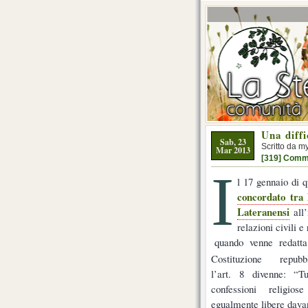
Una diffi
Sab, 23
Scritto da m
Mar 2013
[319] Comm
I
l 17 gennaio di q
concordato tra 
Lateranensi
all’
relazioni civili 
quando venne redatta
Costituzione repubbl
l’art. 8 divenne: “Tu
confessioni religios
egualmente libere davan