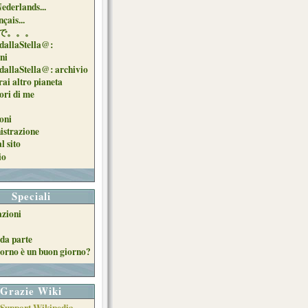
Nederlands...
çais...
で。。。
dallaStella@:
oni
dallaStella@: archivio
ai altro pianeta
uori di me
oni
strazione
l sito
io
Speciali
azioni
da parte
orno è un buon giorno?
Grazie Wiki