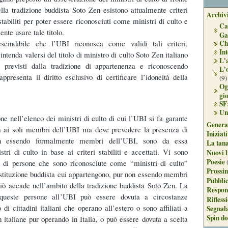
lla tradizione buddista Soto Zen esistono attualmente criteri
Archivi
tabiliti per poter essere riconosciuti come ministri di culto e
Ca
nte usare tale titolo.
Ga
cindibile che l’UBI riconosca come validi tali criteri,
Ch
Int
ntenda valersi del titolo di ministro di culto Soto Zen italiano
L'
i previsti dalla tradizione di appartenenza e riconoscendo
L'
appresenta il diritto esclusivo di certificare l’idoneità della
(9)
Og
gi
SF
Un
one nell’elenco dei ministri di culto di cui l’UBI si fa garante
Genera
a ai soli membri dell’UBI ma deve prevedere la presenza di
Iniziat
on essendo formalmente membri dell’UBI, sono da essa
La tan
tri di culto in base ai criteri stabiliti e accettati. Vi sono
Nuovi l
Poesie
a di persone che sono riconosciute come “ministri di culto”
Prossim
’istituzione buddista cui appartengono, pur non essendo membri
Pubblic
iò accade nell’ambito della tradizione buddista Soto Zen. La
Respon
queste persone all’UBI può essere dovuta a circostanze
Rifless
di cittadini italiani che operano all’estero o sono affiliati a
Segnal
Spin do
n italiane pur operando in Italia, o può essere dovuta a scelta