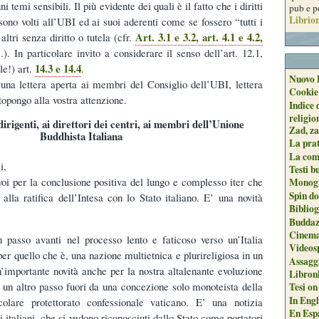
i temi sensibili. Il più evidente dei quali è il fatto che i diritti
pub e p
Librion
sono volti all’UBI ed ai suoi aderenti come se fossero “tutti i
Art. 3.1 e 3.2, art. 4.1 e 4.2,
altri senza diritto o tutela (cfr.
). In particolare invito a considerare il senso dell’art. 12.1,
14.3 e 14.4
le!) art.
.
Nuovo 
 una lettera aperta ai membri del Consiglio dell’UBI, lettera
Cookie
topongo alla vostra attenzione.
Indice 
religio
dirigenti, ai direttori dei centri, ai membri dell’Unione
Zad, za
Buddhista Italiana
La pra
La com
i,
Testi b
oi per la conclusione positiva del lungo e complesso iter che
Monogr
Spin do
alla ratifica dell’Intesa con lo Stato italiano. E’ una novità
Biblio
Buddaz
Cinema
n passo avanti nel processo lento e faticoso verso un’Italia
Videos
er quello che è, una nazione multietnica e plurireligiosa in un
Assaggi
’importante novità anche per la nostra altalenante evoluzione
Libron
 un altro passo fuori da una concezione solo monoteista della
Tesi on
In Engli
olare protettorato confessionale vaticano. E’ una notizia
En Espa
i italiani, che si vedono riconosciuti dallo Stato come portatori