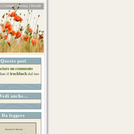
 |
Contatti |
Privacy |
Accedi
Questo post
sciare un commento
trackback
fare il
dal tuo
Vedi anche...
Da leggere