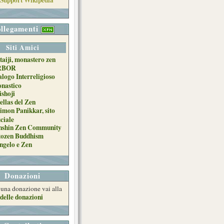
llegamenti
Siti Amici
taiji, monastero zen
RBOR
alogo Interreligioso
nastico
ishoji
ellas del Zen
imon Panikkar, sito
iciale
nshin Zen Community
tozen Buddhism
ngelo e Zen
Donazioni
e una donazione vai alla
delle donazioni