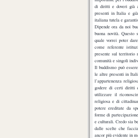
di diritti e doveri già 
presenti in Italia e gi
italiana tutela e garanti
Dipende ora da noi budd
buona novità. Questo s
quale vorrei poter dar
come referente istitu
presente sul territorio
comunità e singoli indi
Il buddismo può essere 
le altre presenti in It
l’appartenenza religiosa
godere di certi diritti
utilizzare il riconos
religiosa e di cittadin
potere ereditate da sp
forme di partecipazione
e culturali. Credo sia b
dalle scelte che facc
ancor più evidente in 