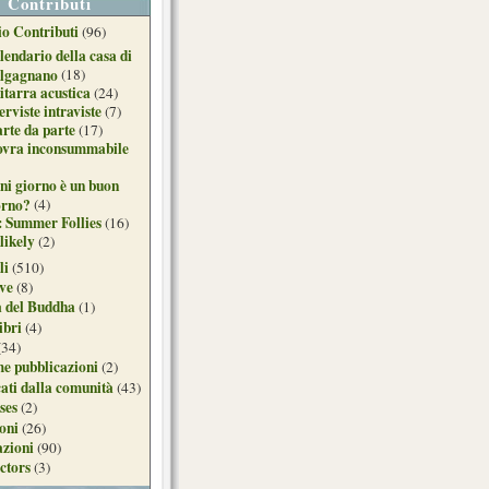
Contributi
o Contributi
(96)
lendario della casa di
lgagnano
(18)
itarra acustica
(24)
erviste intraviste
(7)
arte da parte
(17)
ovra inconsummabile
ni giorno è un buon
orno?
(4)
: Summer Follies
(16)
likely
(2)
li
(510)
ive
(8)
a del Buddha
(1)
ibri
(4)
(34)
e pubblicazioni
(2)
ati dalla comunità
(43)
ses
(2)
ioni
(26)
azioni
(90)
ctors
(3)