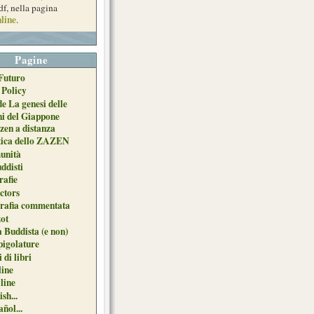
df, nella pagina
line
.
Pagine
Futuro
 Policy
de La genesi delle
ni del Giappone
zen a distanza
tica dello ZAZEN
unità
uddisti
afie
ctors
grafia commentata
ot
 Buddista (e non)
pigolature
 di libri
line
 line
sh...
ñol...