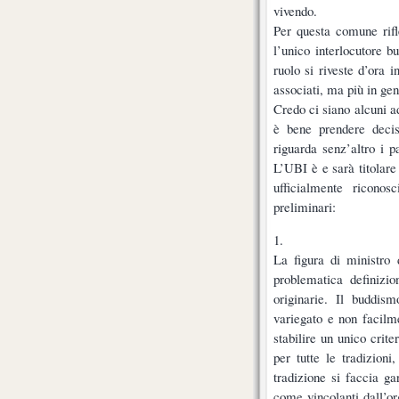
vivendo.
Per questa comune rifl
l’unico interlocutore b
ruolo si riveste d’ora i
associati, ma più in gene
Credo ci siano alcuni a
è bene prendere decis
riguarda senz’altro i 
L’UBI è e sarà titolare 
ufficialmente riconos
preliminari:
1.
La figura di ministro 
problematica definizio
originarie. Il buddis
variegato e non facilm
stabilire un unico crite
per tutte le tradizion
tradizione si faccia gar
come vincolanti dall’or