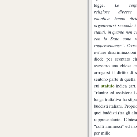
legge.
Le confes
religiose diverse 
cattolica hanno diri
organizzarsi secondo i
statuti, in quanto non c
con lo Stato sono re
rappresentanze
“. Ovve
evitare discriminazioni 
diede per scontato ch
avessero una chiesa co
arrogarsi il diritto di
sentono parte di quella 
statuto
cui
indica (art.
“riunire ed assistere i
lunga trattativa ha stip
buddisti italiani. Propr
quei buddisti (tra gli a
rappresentante. L’inte
“culti ammessi” ed inolt
per mille.