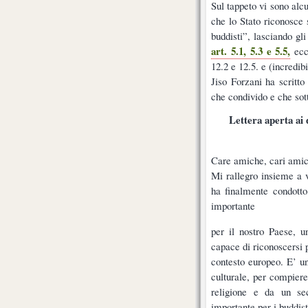
Sul tappeto vi sono alcun
che lo Stato riconosce 
buddisti”, lasciando gli 
art. 5.1, 5.3 e 5.5,
ecc.
12.2 e 12.5. e (incredibi
Jiso Forzani ha scritto
che condivido e che sot
Lettera aperta ai 
Care amiche, cari amic
Mi rallegro insieme a v
ha finalmente condotto 
importante
per il nostro Paese, u
capace di riconoscersi p
contesto europeo. E’ un
culturale, per compiere
religione e da un sec
importante per i buddist