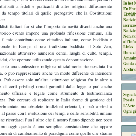
In het 
attribuiti a fedeli e praticanti di altre religioni diffusamente
En Fran
à da tempo titolari di quelle prerogative che la Costituzione
日本語
sce.
Notizie
iscrizi
isti italiani far sì che l’importante novità diventi anche una
Notizie
torico evento impone una profonda riflessione comune, alla
Non avr
e il mio contributo come cittadino italiano, come buddista e
all'inf
zionale in Europa di una tradizione buddista, il Soto Zen,
Links
Donazi
 nazionale attraverso numerosi centri, luoghi di culto, templi,
Ammini
vidui, che operano utilizzando questa denominazione.
Guida a
solo una confessione religiosa ufficialmente riconosciuta fra
Archiv
alia, o può rappresentare anche un modo differente di intendere
. Può essere solo un’altra istituzione religiosa fra le altre a
 e di certi privilegi ormai garantiti dalla legge o può anche
cimento ufficiale e legale come strumento di testimonianza
Segnal
anza. Può cercare di replicare in Italia forme di gestione del
Poesia
L'Arte 
erimentate ma obsolete tradizioni orientali, o può aprirsi a
Ogni gi
 al passo con l’evoluzione dei tempi e delle sensibilità umane
ene ricordarci l’un l’altro che il nostro futuro dipende non poco
iamo oggi: questa è una semplice constatazione che appare
momenti di cambiamento di paradigma come quello che stiamo