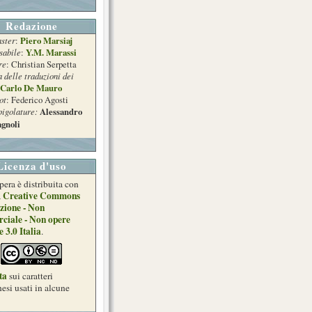
Redazione
ster
Piero Marsiaj
:
sabile
Y.M. Marassi
:
re
: Christian Serpetta
a delle traduzioni dei
Carlo De Mauro
ot
: Federico Agosti
pigolature:
Alessandro
gnoli
Licenza d'uso
pera è distribuita con
Creative Commons
a
zione - Non
ciale - Non opere
e 3.0 Italia
.
ta
sui caratteri
esi usati in alcune