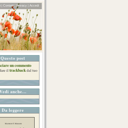
 |
Contatti |
Privacy |
Accedi
Questo post
sciare un commento
trackback
fare il
dal tuo
Vedi anche...
Da leggere