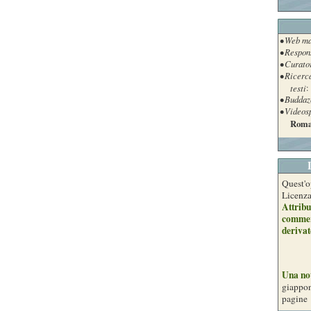
• Web ma
• Respon
• Curato
• Ricerc
testi
:
• Buddaz
• Videos
Roma
Quest'o
Licenz
Attribu
commer
derivat
Una no
giappon
pagine