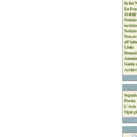
In het 
En Fran
日本語
Notizie
iscrizi
Notizie
Non avr
all'inf
Links
Donazi
Ammini
Guida a
Archiv
Segnal
Poesia
L'Arte 
Ogni gi