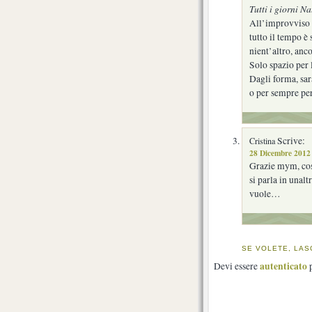
Tutti i giorni Na
All’improvviso
tutto il tempo è 
nient’altro, anco
Solo spazio per l
Dagli forma, sar
o per sempre pe
Scrive:
Cristina
28 Dicembre 2012 
Grazie mym, cosa
si parla in unal
vuole…
SE VOLETE, LAS
autenticato
Devi essere
p