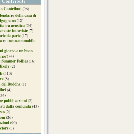
Contributi
o Contributi
(96)
lendario della casa di
lgagnano
(18)
itarra acustica
(24)
erviste intraviste
(7)
arte da parte
(17)
ovra inconsummabile
ni giorno è un buon
orno?
(4)
: Summer Follies
(16)
likely
(2)
li
(510)
ive
(8)
a del Buddha
(1)
ibri
(4)
(34)
e pubblicazioni
(2)
ati dalla comunità
(43)
ses
(2)
ioni
(26)
azioni
(90)
ctors
(3)