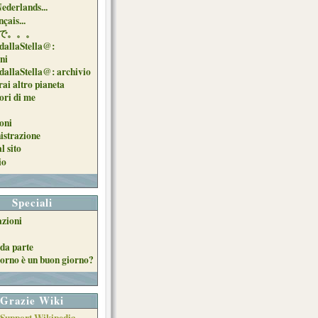
Nederlands...
çais...
で。。。
dallaStella@:
oni
dallaStella@: archivio
ai altro pianeta
uori di me
oni
strazione
l sito
io
Speciali
azioni
da parte
orno è un buon giorno?
Grazie Wiki