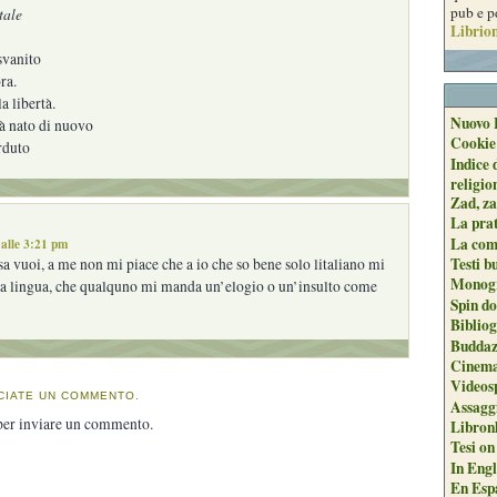
pub e p
tale
Librion
svanito
ra.
a libertà.
Nuovo 
à nato di nuovo
Cookie
rduto
Indice 
religio
Zad, za
La pra
La com
alle 3:21 pm
Testi b
 vuoi, a me non mi piace che a io che so bene solo litaliano mi
Monogr
tra lingua, che qualquno mi manda un’elogio o un’insulto come
Spin do
Biblio
Buddaz
Cinema
Videos
CIATE UN COMMENTO.
Assaggi
er inviare un commento.
Libron
Tesi on
In Engli
En Espa