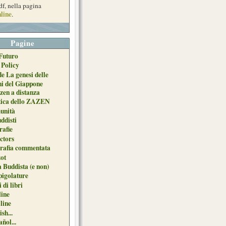
df, nella pagina
line
.
Pagine
Futuro
 Policy
de La genesi delle
ni del Giappone
zen a distanza
tica dello ZAZEN
unità
uddisti
afie
ctors
grafia commentata
ot
 Buddista (e non)
pigolature
 di libri
line
 line
sh...
ñol...