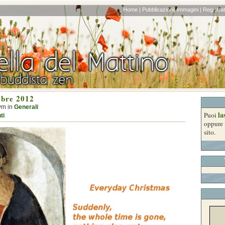
Home |
Pubblicazioni|
Immagini |
Registrati
bre 2012
ym in
Generali
la
Puoi
ti
oppure 
sito.