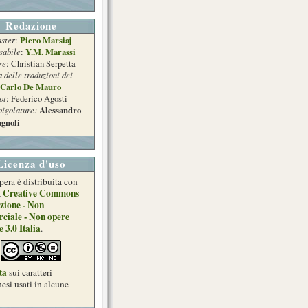
Redazione
ster
Piero Marsiaj
:
sabile
Y.M. Marassi
:
re
: Christian Serpetta
a delle traduzioni dei
Carlo De Mauro
ot
: Federico Agosti
pigolature:
Alessandro
gnoli
Licenza d'uso
pera è distribuita con
Creative Commons
a
zione - Non
ciale - Non opere
e 3.0 Italia
.
ta
sui caratteri
esi usati in alcune