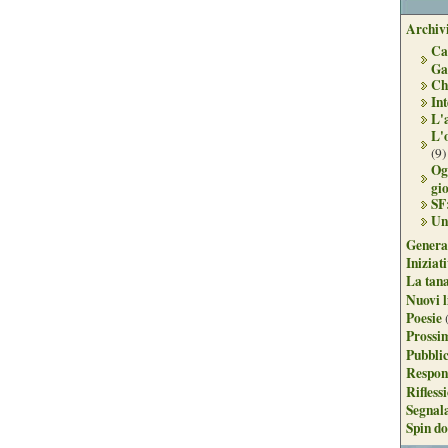
Archivi
Ca
Ga
Ch
Int
L'
L'
(9)
Og
gi
SF
Un
Genera
Iniziat
La tan
Nuovi l
Poesie
Prossim
Pubblic
Respon
Rifless
Segnal
Spin do