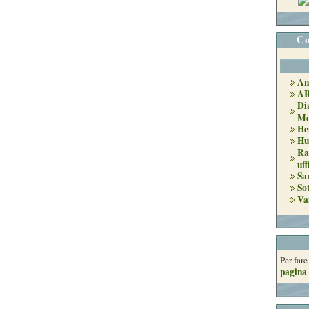
Co
An
A
Di
Mo
He
Hu
Ra
uff
Sa
So
Va
Per far
pagina 