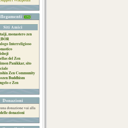
llegamenti
Siti Amici
taiji, monastero zen
RBOR
alogo Interreligioso
nastico
ishoji
ellas del Zen
imon Panikkar, sito
iciale
nshin Zen Community
tozen Buddhism
ngelo e Zen
Donazioni
e una donazione vai alla
delle donazioni