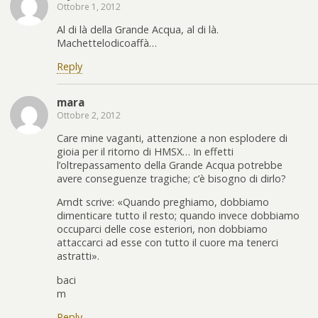
Ottobre 1, 2012
Al di là della Grande Acqua, al di là.
Machettelodicoaffà…
Reply
mara
Ottobre 2, 2012
Care mine vaganti, attenzione a non esplodere di
gioia per il ritorno di HMSX… In effetti
l’oltrepassamento della Grande Acqua potrebbe
avere conseguenze tragiche; c’è bisogno di dirlo?
Arndt scrive: «Quando preghiamo, dobbiamo
dimenticare tutto il resto; quando invece dobbiamo
occuparci delle cose esteriori, non dobbiamo
attaccarci ad esse con tutto il cuore ma tenerci
astratti».
baci
m
Reply