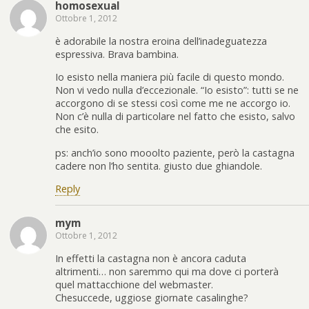
homosexual
Ottobre 1, 2012
è adorabile la nostra eroina dell’inadeguatezza
espressiva. Brava bambina.
Io esisto nella maniera più facile di questo mondo.
Non vi vedo nulla d’eccezionale. “Io esisto”: tutti se ne
accorgono di se stessi così come me ne accorgo io.
Non c’è nulla di particolare nel fatto che esisto, salvo
che esito.
ps: anch’io sono mooolto paziente, però la castagna
cadere non l’ho sentita. giusto due ghiandole.
Reply
mym
Ottobre 1, 2012
In effetti la castagna non è ancora caduta
altrimenti… non saremmo qui ma dove ci porterà
quel mattacchione del webmaster.
Chesuccede, uggiose giornate casalinghe?