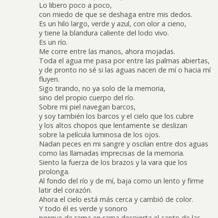
Lo libero poco a poco,
con miedo de que se deshaga entre mis dedos.
Es un hilo largo, verde y azul, con olor a cieno,
y tiene la blandura caliente del lodo vivo.
Es un río.
Me corre entre las manos, ahora mojadas.
Toda el agua me pasa por entre las palmas abiertas,
y de pronto no sé si las aguas nacen de mí o hacia mí
fluyen.
Sigo tirando, no ya solo de la memoria,
sino del propio cuerpo del río.
Sobre mi piel navegan barcos,
y soy también los barcos y el cielo que los cubre
y los altos chopos que lentamente se deslizan
sobre la película luminosa de los ojos.
Nadan peces en mi sangre y oscilan entre dos aguas
como las llamadas imprecisas de la memoria.
Siento la fuerza de los brazos y la vara que los
prolonga.
Al fondo del río y de mí, baja como un lento y firme
latir del corazón.
Ahora el cielo está más cerca y cambió de color.
Y todo él es verde y sonoro
porque de rama en rama despierta el canto de las