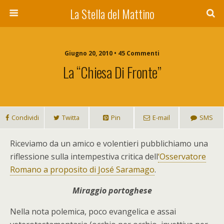
La Stella del Mattino
Giugno 20, 2010 • 45 Commenti
La “chiesa Di Fronte”
Condividi
Twitta
Pin
E-mail
SMS
R
iceviamo da un amico e volentieri pubblichiamo una
riflessione sulla intempestiva critica dell
‘Osservatore
Romano a proposito di José Saramago
.
Miraggio portoghese
Nella nota polemica, poco evangelica e assai