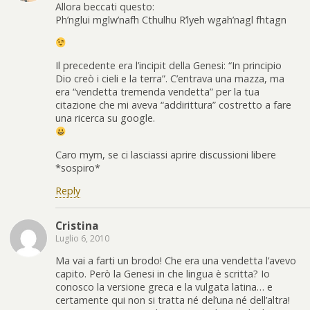
Allora beccati questo:
Ph’nglui mglw’nafh Cthulhu R’lyeh wgah’nagl fhtagn
Il precedente era l’incipit della Genesi: “In principio
Dio creò i cieli e la terra”. C’entrava una mazza, ma
era “vendetta tremenda vendetta” per la tua
citazione che mi aveva “addirittura” costretto a fare
una ricerca su google.
Caro mym, se ci lasciassi aprire discussioni libere
*sospiro*
Reply
Cristina
Luglio 6, 2010
Ma vai a farti un brodo! Che era una vendetta l’avevo
capito. Però la Genesi in che lingua è scritta? Io
conosco la versione greca e la vulgata latina… e
certamente qui non si tratta né del’una né dell’altra!