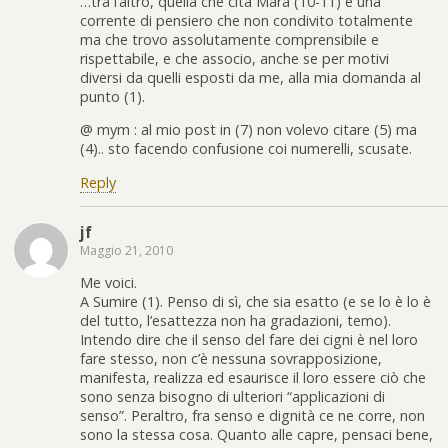
…tra l’altro, quella che cita Mara (10-11) è una
corrente di pensiero che non condivito totalmente
ma che trovo assolutamente comprensibile e
rispettabile, e che associo, anche se per motivi
diversi da quelli esposti da me, alla mia domanda al
punto (1).
@ mym : al mio post in (7) non volevo citare (5) ma
(4).. sto facendo confusione coi numerelli, scusate.
Reply
jf
Maggio 21, 2010
Me voici.
A Sumire (1). Penso di sì, che sia esatto (e se lo è lo è
del tutto, l’esattezza non ha gradazioni, temo).
Intendo dire che il senso del fare dei cigni è nel loro
fare stesso, non c’è nessuna sovrapposizione,
manifesta, realizza ed esaurisce il loro essere ciò che
sono senza bisogno di ulteriori “applicazioni di
senso”. Peraltro, fra senso e dignità ce ne corre, non
sono la stessa cosa. Quanto alle capre, pensaci bene,