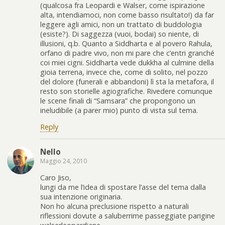
(qualcosa fra Leopardi e Walser, come ispirazione
alta, intendiamoci, non come basso risultato!) da far
leggere agli amici, non un trattato di buddologia
(esiste?). Di saggezza (vuoi, bodai) so niente, di
illusioni, q.b. Quanto a Siddharta e al povero Rahula,
orfano di padre vivo, non mi pare che c’entri granché
coi miei cigni. Siddharta vede dukkha al culmine della
gioia terrena, invece che, come di solito, nel pozzo
del dolore (funerali e abbandoni) lì sta la metafora, il
resto son storielle agiografiche. Rivedere comunque
le scene finali di “Samsara” che propongono un
ineludibile (a parer mio) punto di vista sul tema.
Reply
Nello
Maggio 24, 2010
Caro Jiso,
lungi da me l’idea di spostare l’asse del tema dalla
sua intenzione originaria.
Non ho alcuna preclusione rispetto a naturali
riflessioni dovute a saluberrime passeggiate parigine