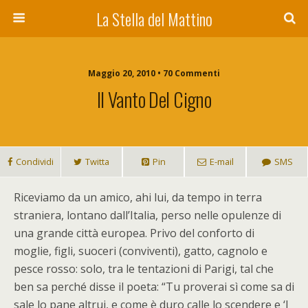
La Stella del Mattino
Maggio 20, 2010 • 70 Commenti
Il Vanto Del Cigno
Condividi
Twitta
Pin
E-mail
SMS
R
iceviamo da un amico, ahi lui, da tempo in terra
straniera, lontano dall’Italia, perso nelle opulenze di
una grande città europea. Privo del conforto di
moglie, figli, suoceri (conviventi), gatto, cagnolo e
pesce rosso: solo, tra le tentazioni di Parigi, tal che
ben sa perché disse il poeta: “Tu proverai sì come sa di
sale lo pane altrui, e come è duro calle lo scendere e ‘l