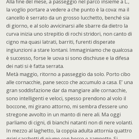
Alla fine del mese, a passeggio nel parco insieme a L.,
la voglio portare a vedere a che punto è la cova: ma il
cancello è serrato da un grosso lucchetto, benché sia
di giorno, e al solo avvicinarsi alle sbarre da dietro la
curva inizia uno strepitìo di rochi stridori, non canto di
cigno ma quasi latrati, barriti, furenti disperate
ingiunzioni a stare lontani. Immaginiamo che qualcosa
è successo, forse le uova si sono dischiuse e la difesa
dei nati si è fatta serrata.
Metà maggio, ritorno a passeggio da solo. Porto cibo
alle cornacchie, pane secco che accumulo a casa. E’ una
gran soddisfazione dar da mangiare alle cornacchie,
sono intelligenti e veloci, spesso prendono al volo il
boccone, mi girano attorno, mi sembra d’essere uno
stregone avvolto in un manto di nere ali. Ma oggi
parliamo di cigni, di bianchi natanti non di nere volanti.
In mezzo al laghetto, la coppia adulta attornia quattro
grigi sacchetti di piume con becco e zampette. Si