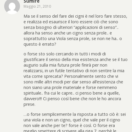
Sumire
Maggio 21, 2010
Ma se il senso del fare dei cigni è nel loro fare stesso,
e realizza ed esaurisce il loro essere ciò che sono
senza bisogno di ulteriori “applicazioni di senso”..
allora ha senso anche un cigno senza prole.. e
soprattutto una Viola senza prole, se non ne ha.. o
questo è errato?
o forse sto solo cercando in tutti i modi di
giustificare il senso della mia esistenza anche se il tuo
augurio sulla mia futura prole finirà per non
realizzarsi, in un futile tentativo di non sentire la mia
vita come sprecata? Personalmente sento che vi
sono mille altri modi per dar senso all’esistenza che
non siano una prole materiale e forse nemmeno
spirituale.. fra cui le capre.. ci penso bene a quelle,
davvero!!! Ci penso così bene che non le ho ancora
prese.
…o forse semplicemente la risposta a tutto ciò è: sei
una viola e non un cigno, quel che vale per il cigno
non vale anche per te? forse è così. O forse era
meglio smettere di scrivere alla riga 7, perchè le