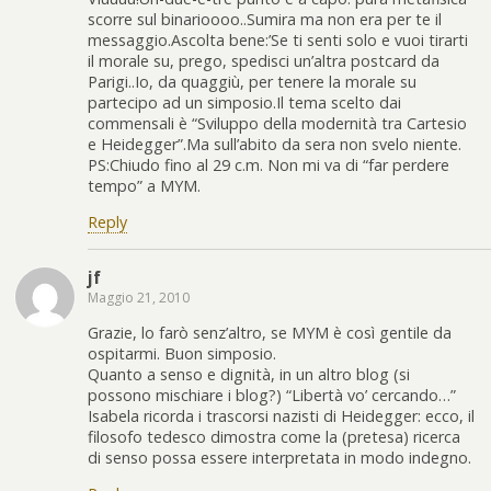
scorre sul binarioooo..Sumira ma non era per te il
messaggio.Ascolta bene:’Se ti senti solo e vuoi tirarti
il morale su, prego, spedisci un’altra postcard da
Parigi..Io, da quaggiù, per tenere la morale su
partecipo ad un simposio.Il tema scelto dai
commensali è “Sviluppo della modernità tra Cartesio
e Heidegger”.Ma sull’abito da sera non svelo niente.
PS:Chiudo fino al 29 c.m. Non mi va di “far perdere
tempo” a MYM.
Reply
jf
Maggio 21, 2010
Grazie, lo farò senz’altro, se MYM è così gentile da
ospitarmi. Buon simposio.
Quanto a senso e dignità, in un altro blog (si
possono mischiare i blog?) “Libertà vo’ cercando…”
Isabela ricorda i trascorsi nazisti di Heidegger: ecco, il
filosofo tedesco dimostra come la (pretesa) ricerca
di senso possa essere interpretata in modo indegno.