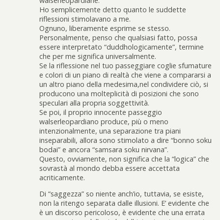
walserleopardiane.
Ho semplicemente detto quanto le suddette
riflessioni stimolavano a me.
Ognuno, liberamente esprime se stesso.
Personalmente, penso che qualsiasi fatto, possa
essere interpretato “duddhologicamente”, termine
che per me significa universalmente.
Se la riflessione nel tuo passeggiare coglie sfumature
e colori di un piano di realtà che viene a compararsi a
un altro piano della medesima,nel condividere ciò, si
producono una molteplicità di posizioni che sono
speculari alla propria soggettività.
Se poi, il proprio innocente passeggio
walserleopardiano produce, più o meno
intenzionalmente, una separazione tra piani
inseparabili, allora sono stimolato a dire “bonno soku
bodai” e ancora “samsara soku nirvana”.
Questo, ovviamente, non significa che la “logica” che
sovrastà al mondo debba essere accettata
acriticamente.
Di “saggezza” so niente anch’io, tuttavia, se esiste,
non la ritengo separata dalle illusioni. E’ evidente che
è un discorso pericoloso, è evidente che una errata