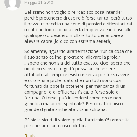
Maggio 21, 2010
Bellissimo!non voglio dire “capisco cosa intende”
perchè pretendere di capire è forse tanto, però tutto
il pezzo rispecchia una serie di pensieri e riflessioni cui
mi abbandono con una certa frequenza e in base alle
quali spesso desidero mollare tutto per andare a
allevare capre (lo dico con estrema serietà).
Solamente, riguardo all’affermazione “l’unica cosa che
il suo senso ce l’ha, procreare, allevare la prole..”
.. spero che non sia del tutto esatto.. cioè, spero che
un pieno senso e dignità possa anche essere
attribuito al semplice esistere senza per forza avere
e curare una prole.. dato che non tutti sono così
fortunati da poterla ottenere, per mancanza di un
compagno, o di efficienza fisica, o forse solo di
fortuna. O forse, può intendersi come prole non
genetica ma anche spirituale? Però io attribuisco
grande dignità anche alla vita in solitaria..
PS siete sicuri di volere quella formichina?! temo stia
per causarmi una crisi epilettica!
Reply