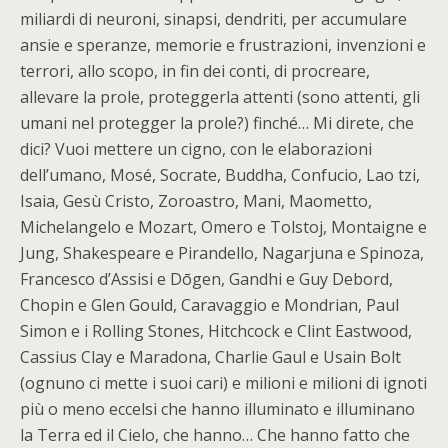
miliardi di neuroni, sinapsi, dendriti, per accumulare
ansie e speranze, memorie e frustrazioni, invenzioni e
terrori, allo scopo, in fin dei conti, di procreare,
allevare la prole, proteggerla attenti (sono attenti, gli
umani nel protegger la prole?) finché… Mi direte, che
dici? Vuoi mettere un cigno, con le elaborazioni
dell’umano, Mosé, Socrate, Buddha, Confucio, Lao tzi,
Isaia, Gesù Cristo, Zoroastro, Mani, Maometto,
Michelangelo e Mozart, Omero e Tolstoj, Montaigne e
Jung, Shakespeare e Pirandello, Nagarjuna e Spinoza,
Francesco d’Assisi e Dōgen, Gandhi e Guy Debord,
Chopin e Glen Gould, Caravaggio e Mondrian, Paul
Simon e i Rolling Stones, Hitchcock e Clint Eastwood,
Cassius Clay e Maradona, Charlie Gaul e Usain Bolt
(ognuno ci mette i suoi cari) e milioni e milioni di ignoti
più o meno eccelsi che hanno illuminato e illuminano
la Terra ed il Cielo, che hanno… Che hanno fatto che