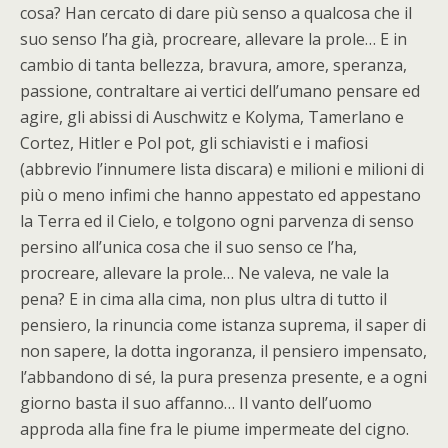
cosa? Han cercato di dare più senso a qualcosa che il
suo senso l’ha già, procreare, allevare la prole… E in
cambio di tanta bellezza, bravura, amore, speranza,
passione, contraltare ai vertici dell’umano pensare ed
agire, gli abissi di Auschwitz e Kolyma, Tamerlano e
Cortez, Hitler e Pol pot, gli schiavisti e i mafiosi
(abbrevio l’innumere lista discara) e milioni e milioni di
più o meno infimi che hanno appestato ed appestano
la Terra ed il Cielo, e tolgono ogni parvenza di senso
persino all’unica cosa che il suo senso ce l’ha,
procreare, allevare la prole… Ne valeva, ne vale la
pena? E in cima alla cima, non plus ultra di tutto il
pensiero, la rinuncia come istanza suprema, il saper di
non sapere, la dotta ingoranza, il pensiero impensato,
l’abbandono di sé, la pura presenza presente, e a ogni
giorno basta il suo affanno… Il vanto dell’uomo
approda alla fine fra le piume impermeate del cigno.