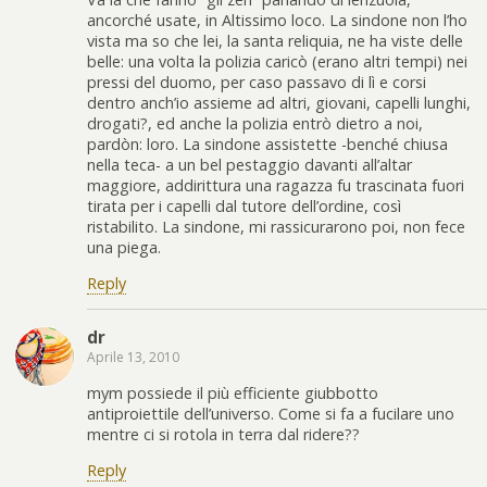
ancorché usate, in Altissimo loco. La sindone non l’ho
vista ma so che lei, la santa reliquia, ne ha viste delle
belle: una volta la polizia caricò (erano altri tempi) nei
pressi del duomo, per caso passavo di lì e corsi
dentro anch’io assieme ad altri, giovani, capelli lunghi,
drogati?, ed anche la polizia entrò dietro a noi,
pardòn: loro. La sindone assistette -benché chiusa
nella teca- a un bel pestaggio davanti all’altar
maggiore, addirittura una ragazza fu trascinata fuori
tirata per i capelli dal tutore dell’ordine, così
ristabilito. La sindone, mi rassicurarono poi, non fece
una piega.
Reply
dr
Aprile 13, 2010
mym possiede il più efficiente giubbotto
antiproiettile dell’universo. Come si fa a fucilare uno
mentre ci si rotola in terra dal ridere??
Reply