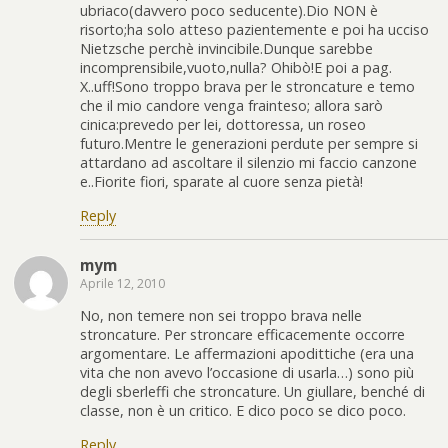
ubriaco(davvero poco seducente).Dio NON è
risorto;ha solo atteso pazientemente e poi ha ucciso
Nietzsche perchè invincibile.Dunque sarebbe
incomprensibile,vuoto,nulla? Ohibò!E poi a pag.
X..uff!Sono troppo brava per le stroncature e temo
che il mio candore venga frainteso; allora sarò
cinica:prevedo per lei, dottoressa, un roseo
futuro.Mentre le generazioni perdute per sempre si
attardano ad ascoltare il silenzio mi faccio canzone
e..Fiorite fiori, sparate al cuore senza pietà!
Reply
mym
Aprile 12, 2010
No, non temere non sei troppo brava nelle
stroncature. Per stroncare efficacemente occorre
argomentare. Le affermazioni apodittiche (era una
vita che non avevo l’occasione di usarla…) sono più
degli sberleffi che stroncature. Un giullare, benché di
classe, non è un critico. E dico poco se dico poco.
Reply