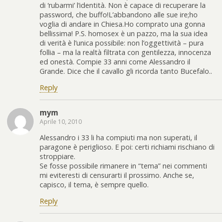
di ‘rubarmi’ l’identità. Non è capace di recuperare la
password, che buffo!L’abbandono alle sue ire;ho
voglia di andare in Chiesa.Ho comprato una gonna
bellissima! P.S. homosex è un pazzo, ma la sua idea
di verità è l’unica possibile: non l’oggettività – pura
follia – ma la realtà filtrata con gentilezza, innocenza
ed onestà. Compie 33 anni come Alessandro il
Grande. Dice che il cavallo gli ricorda tanto Bucefalo..
Reply
mym
Aprile 10, 2010
Alessandro i 33 li ha compiuti ma non superati, il
paragone è periglioso. E poi: certi richiami rischiano di
stroppiare.
Se fosse possibile rimanere in “tema” nei commenti
mi eviteresti di censurarti il prossimo. Anche se,
capisco, il tema, è sempre quello.
Reply