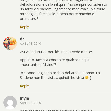
dell’adorazione della reliquia, l’ho sempre considerato
un fatto dal sapore vagamente medievale. Ma forse
mi sbaglio.. forse vale la pena porre rimedio e
prenotarsi?
Reply
dr
Aprile 13, 2010
>Si vede il Nulla.. perchè.. non si vede niente!
Appunto. Riesci a concepire qualcosa di più
importante e “divino”?
[p.s. sono originario anch’io dell’area di Torino. La
Sindone non l’ho vista… quindi l’ho vista
]
Reply
mym
Aprile 13, 2010
Va là che fanno “gli zen” parlando di lenzuola,