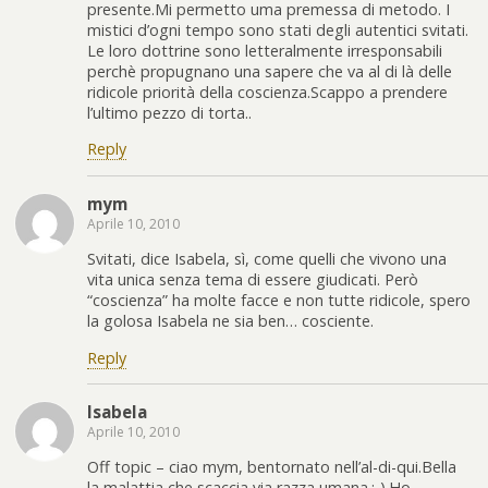
presente.Mi permetto uma premessa di metodo. I
mistici d’ogni tempo sono stati degli autentici svitati.
Le loro dottrine sono letteralmente irresponsabili
perchè propugnano una sapere che va al di là delle
ridicole priorità della coscienza.Scappo a prendere
l’ultimo pezzo di torta..
Reply
mym
Aprile 10, 2010
Svitati, dice Isabela, sì, come quelli che vivono una
vita unica senza tema di essere giudicati. Però
“coscienza” ha molte facce e non tutte ridicole, spero
la golosa Isabela ne sia ben… cosciente.
Reply
Isabela
Aprile 10, 2010
Off topic – ciao mym, bentornato nell’al-di-qui.Bella
la malattia che scaccia via razza umana.:-).Ho