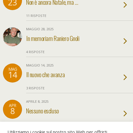
23
Non è ancora Natale, ma …
11 RISPOSTE
MAGGIO 28, 2025
In memoriam Raniero Gnoli
4 RISPOSTE
MAGGIO 14, 2025
MAG
14
Il nuovo che avanza
3 RISPOSTE
APRILE 8, 2025
APR
8
Nessuno escluso
6 RISPOSTE
Utilizziamo i cookie sul nostro sito Web per offrirti