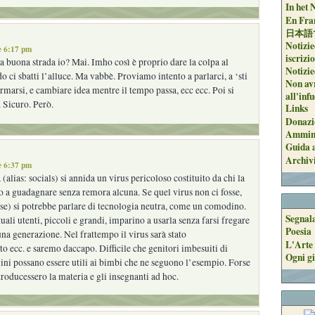
In het 
En Fran
日本語
Notizie
e 6:17 pm
iscrizi
buona strada io? Mai. Imho così è proprio dare la colpa al
Notizie
ci sbatti l’alluce. Ma vabbè. Proviamo intento a parlarci, a ‘sti
Non avr
ormarsi, e cambiare idea mentre il tempo passa, ecc ecc. Poi si
all'inf
. Sicuro. Però.
Links
Donazi
Ammini
Guida a
Archiv
e 6:37 pm
(alias: socials) si annida un virus pericoloso costituito da chi la
to a guadagnare senza remora alcuna. Se quel virus non ci fosse,
orse) si potrebbe parlare di tecnologia neutra, come un comodino.
Segnal
uali utenti, piccoli e grandi, imparino a usarla senza farsi fregare
Poesia
na generazione. Nel frattempo il virus sarà stato
L'Arte 
to ecc. e saremo daccapo. Difficile che genitori imbesuiti di
Ogni gi
ini possano essere utili ai bimbi che ne seguono l’esempio. Forse
ntroducessero la materia e gli insegnanti ad hoc.