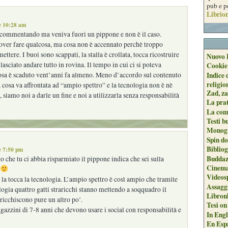
pub e p
Librion
le 10:28 am
o commentando ma veniva fuori un pippone e non è il caso.
over fare qualcosa, ma cosa non è accennato perchè troppo
tere. I buoi sono scappati, la stalla è crollata, tocca ricostruire
Nuovo 
asciato andare tutto in rovina. Il tempo in cui ci si poteva
Cookie
Indice 
osa è scaduto vent’anni fa almeno. Meno d’accordo sul contenuto
religio
La cosa va affrontata ad “ampio spettro” e la tecnologia non è nè
Zad, za
 siamo noi a darle un fine e noi a utilizzarla senza responsabilità
La pra
La com
Testi b
Monogr
Spin do
Biblio
e 7:50 pm
Buddaz
o che tu ci abbia risparmiato il pippone indica che sei sulla
Cinema
Videos
e la tocca la tecnologia. L’ampio spettro è così ampio che tramite
Assaggi
logia quattro gatti straricchi stanno mettendo a soqquadro il
Libron
rricchiscono pure un altro po’.
Tesi on
ragazzini di 7-8 anni che devono usare i social con responsabilità e
In Engli
En Espa