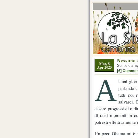
Nessuno 
Mar, 8
Scritto da m
Apr 2025
[6] Commen
A
lcuni gior
parlando c
tutti noi
salvarci. 
essere progressisti o di
di quei momenti in cui
potresti effettivamente 
Un poco Obama mi è s