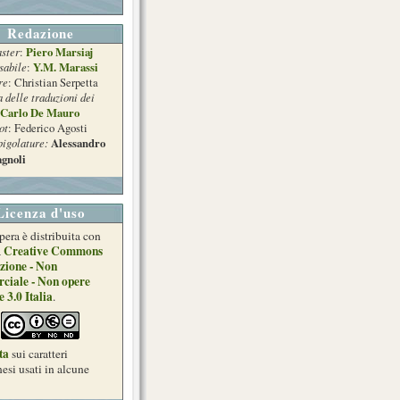
Redazione
ster
Piero Marsiaj
:
sabile
Y.M. Marassi
:
re
: Christian Serpetta
a delle traduzioni dei
Carlo De Mauro
ot
: Federico Agosti
pigolature:
Alessandro
gnoli
Licenza d'uso
pera è distribuita con
Creative Commons
a
zione - Non
ciale - Non opere
e 3.0 Italia
.
ta
sui caratteri
esi usati in alcune