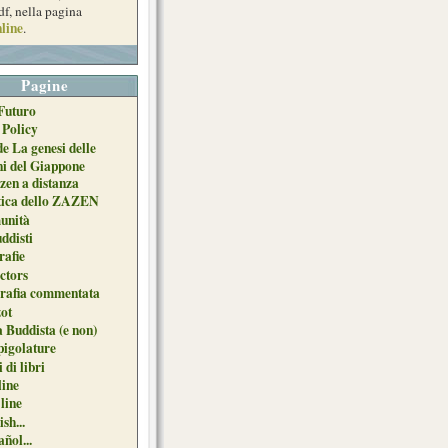
df, nella pagina
line
.
Pagine
Futuro
 Policy
de La genesi delle
ni del Giappone
zen a distanza
tica dello ZAZEN
unità
uddisti
afie
ctors
grafia commentata
ot
 Buddista (e non)
pigolature
 di libri
line
 line
sh...
ñol...