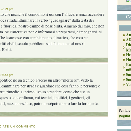
e 6:59 pm
fatto che neanche il comodino si usa con l’alluce, e senza accendere
Co
 poca strada. Eliminare il verbo “guadagnare” dalla testa dei
 è fuori dal nostro campo di possibilità. Almeno dal mio, che non
. Se l’alterativa non è informarsi e prepararsi, e impegnarsi, si
An
Che è successo con cambiamento climatico, che cosa sta
A
itti civili, scuola pubblica e sanità, in mano ai nostri
Di
 Eletti.
Mo
He
Hu
Ra
uff
Sa
e 7:32 pm
So
olitico né un tecnico. Faccio un altro “mestiere”. Vedo la
Va
a camminare per strada e guardare che cosa fanno le persone) e
rci rimedio. Il primo livello è rendersi conto che c’è un
uesto concordiamo, voi tecnici, i politici, i genitori, gli
tutti, nessuno escluso, potremmo/potrebbero fare la loro parte.
Per far
pagina 
CIATE UN COMMENTO.