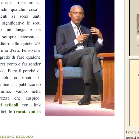
 che la frase mi ha
endo qualche cosa”,
genti si sono uniti
ignificativo le sorti
er un lungo o un
È sempre successo, si
dietro alle quinte c’è
rima d’ora. Penso che
 grado di fare qualche
rci conto e far render
de. Ecco il perché di
colo contributo: il
 line sta pubblicando
 imho, vanno nella
arezza che auspico.
i articoli
, con i link
trovate qui
tri, lo
in
Potete 
questi e
NESSUNO ESCLUSO”