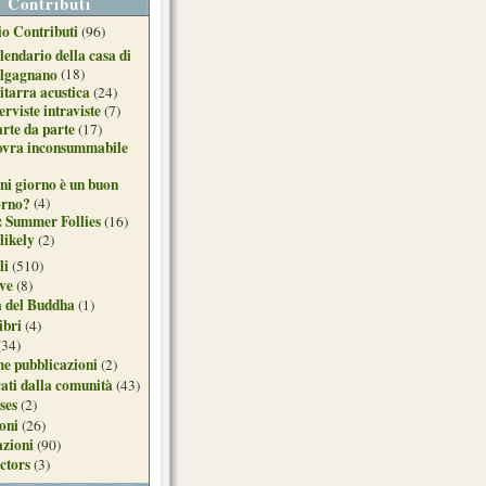
Contributi
o Contributi
(96)
lendario della casa di
lgagnano
(18)
itarra acustica
(24)
erviste intraviste
(7)
arte da parte
(17)
ovra inconsummabile
ni giorno è un buon
orno?
(4)
: Summer Follies
(16)
likely
(2)
li
(510)
ive
(8)
a del Buddha
(1)
ibri
(4)
(34)
e pubblicazioni
(2)
ati dalla comunità
(43)
ses
(2)
ioni
(26)
azioni
(90)
ctors
(3)