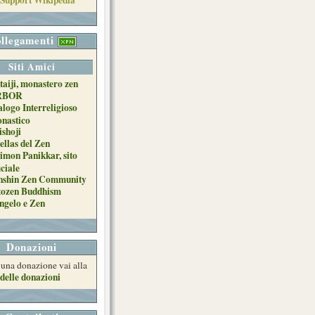
llegamenti
Siti Amici
taiji, monastero zen
RBOR
alogo Interreligioso
nastico
ishoji
ellas del Zen
imon Panikkar, sito
iciale
nshin Zen Community
tozen Buddhism
ngelo e Zen
Donazioni
e una donazione vai alla
delle donazioni