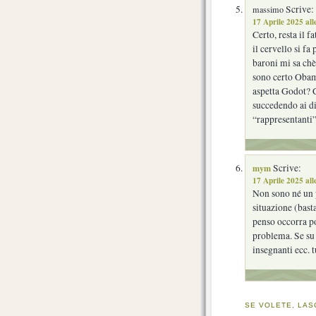
Scrive:
massimo
17 Aprile 2025 all
Certo, resta il 
il cervello si fa
baroni mi sa chè
sono certo Obama
aspetta Godot? 
succedendo ai dir
“rappresentanti”.
mym
Scrive:
17 Aprile 2025 all
Non sono né un p
situazione (bast
penso occorra po
problema. Se su q
insegnanti ecc. 
SE VOLETE, LAS