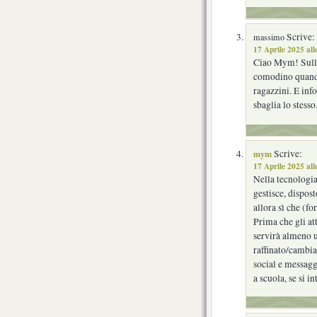
Scrive:
massimo
17 Aprile 2025 all
Ciao Mym! Sulla 
comodino quando 
ragazzini. E inf
sbaglia lo stesso
mym
Scrive:
17 Aprile 2025 all
Nella tecnologia 
gestisce, dispos
allora sì che (f
Prima che gli att
servirà almeno u
raffinato/cambia
social e messagg
a scuola, se si i