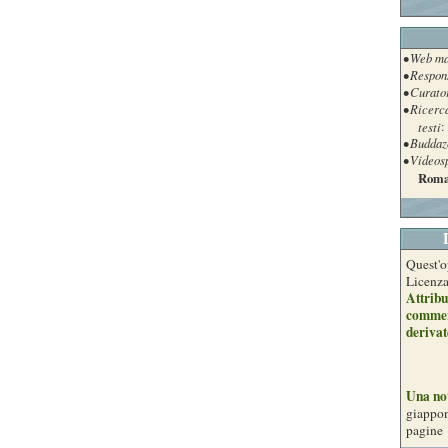
• Web ma
• Respon
• Curato
• Ricerc
testi
:
• Buddaz
• Videos
Roma
Quest'o
Licenz
Attribu
commer
derivat
Una no
giappon
pagine