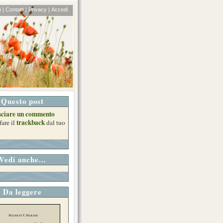
 |
Contatti |
Privacy |
Accedi
Questo post
sciare un commento
trackback
fare il
dal tuo
Vedi anche...
Da leggere