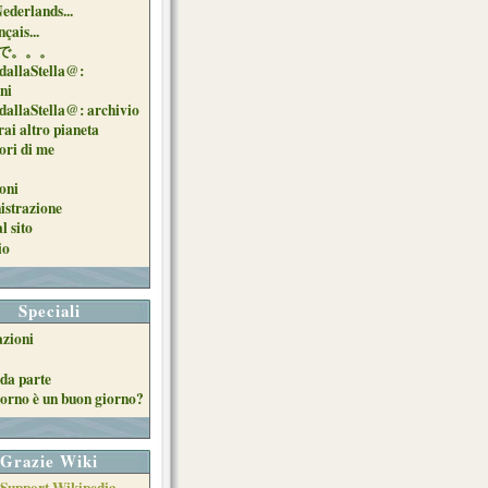
Nederlands...
çais...
で。。。
dallaStella@:
oni
dallaStella@: archivio
ai altro pianeta
uori di me
oni
strazione
l sito
io
Speciali
azioni
da parte
orno è un buon giorno?
Grazie Wiki