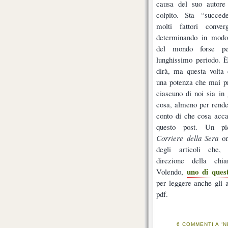
causa del suo autore
colpito. Sta “succed
molti fattori conver
determinando in modo s
del mondo forse p
lunghissimo periodo. 
dirà, ma questa volta 
una potenza che mai p
ciascuno di noi sia in
cosa, almeno per rende
conto di che cosa acca
questo post. Un pic
Corriere della Sera
on
degli articoli che,
direzione della chi
uno di quest
Volendo,
per leggere anche gli al
pdf.
6 COMMENTI A “