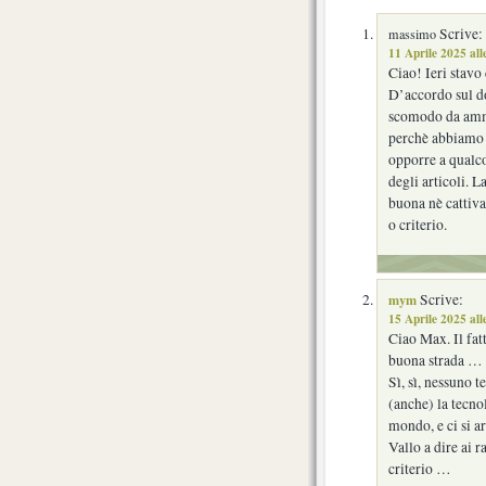
Scrive:
massimo
11 Aprile 2025 al
Ciao! Ieri stav
D’accordo sul d
scomodo da ammet
perchè abbiamo l
opporre a qualc
degli articoli. 
buona nè cattiva,
o criterio.
mym
Scrive:
15 Aprile 2025 all
Ciao Max. Il fatt
buona strada …
Sì, sì, nessuno t
(anche) la tecno
mondo, e ci si a
Vallo a dire ai 
criterio …