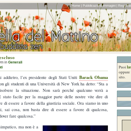
Home |
Pubblicazioni|
Immagini |
Registrati
escluso
ym in
Generali
la
Puoi
ti
oppure 
Barack Obama
ni addietro, l’ex presidente degli Stati Uniti
sito.
on gli studenti di una Università di New York ha detto: “Sta a
 risolvere la situazione. Non sarà perché qualcuno verrà a
È stato facile per la maggior parte delle nostre vite dire di
re di essere a favore della giustizia sociale. Ora siamo in uno
, sai cosa, non basta dire di essere a favore di qualcosa,
dover fare qualcosa.”
impatico, ma non è a