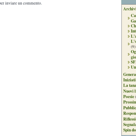
er inviare un commento.
Archivi
Ca
Ga
Ch
Int
L'
L'
(9)
Og
gi
SF
Un
Genera
Iniziat
La tan
Nuovi l
Poesie
Prossim
Pubblic
Respon
Rifless
Segnal
Spin do