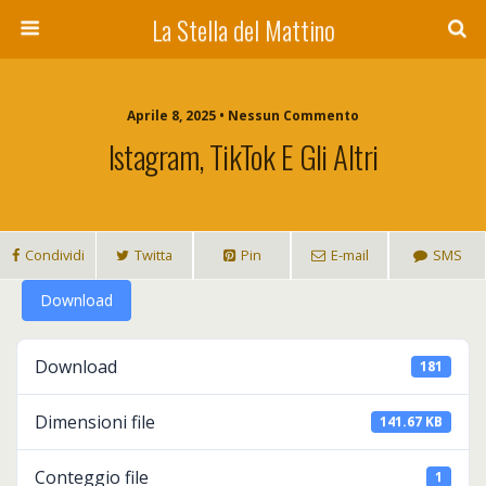
La Stella del Mattino
Aprile 8, 2025 • Nessun Commento
Istagram, TikTok E Gli Altri
Condividi
Twitta
Pin
E-mail
SMS
Download
Download
181
Dimensioni file
141.67 KB
Conteggio file
1