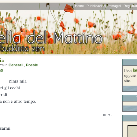
Home |
Pubblicazioni|
Immagini |
Registrati
ia
ym in
Generali
,
Poesie
la
Puoi
ti
oppure 
nima mia
sito.
ri gli occhi
rridi
a non è altro tempo.
10193
ssarmi