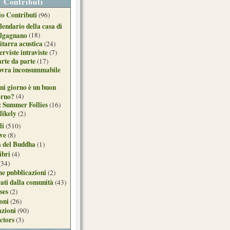
Contributi
o Contributi
(96)
lendario della casa di
lgagnano
(18)
itarra acustica
(24)
erviste intraviste
(7)
arte da parte
(17)
ovra inconsummabile
ni giorno è un buon
orno?
(4)
: Summer Follies
(16)
likely
(2)
li
(510)
ive
(8)
a del Buddha
(1)
ibri
(4)
(34)
e pubblicazioni
(2)
ati dalla comunità
(43)
ses
(2)
ioni
(26)
azioni
(90)
ctors
(3)