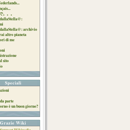
Nederlands...
çais...
で。。。
dallaStella@:
oni
dallaStella@: archivio
ai altro pianeta
uori di me
oni
strazione
l sito
io
Speciali
azioni
da parte
orno è un buon giorno?
Grazie Wiki