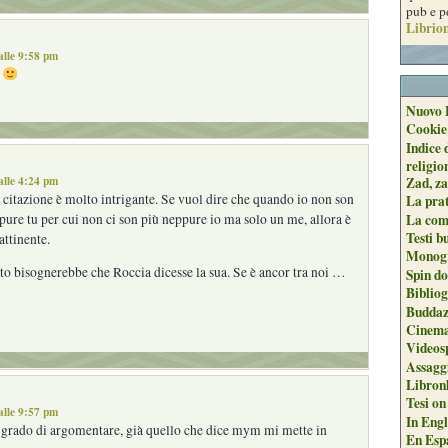
pub e p
Librion
alle 9:58 pm
e
Nuovo 
Cookie
Indice 
religio
alle 4:24 pm
Zad, za
 citazione è molto intrigante. Se vuol dire che quando io non son
La pra
pure tu per cui non ci son più neppure io ma solo un me, allora è
La com
Testi b
ttinente.
Monogr
o bisognerebbe che Roccia dicesse la sua. Se è ancor tra noi …
Spin do
Biblio
Buddaz
Cinema
Videos
Assaggi
Libron
Tesi on
alle 9:57 pm
In Engli
 grado di argomentare, già quello che dice mym mi mette in
En Espa