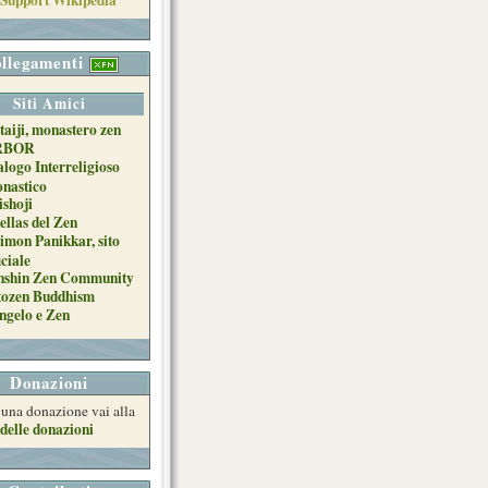
llegamenti
Siti Amici
taiji, monastero zen
RBOR
alogo Interreligioso
nastico
ishoji
ellas del Zen
imon Panikkar, sito
iciale
nshin Zen Community
tozen Buddhism
ngelo e Zen
Donazioni
e una donazione vai alla
delle donazioni