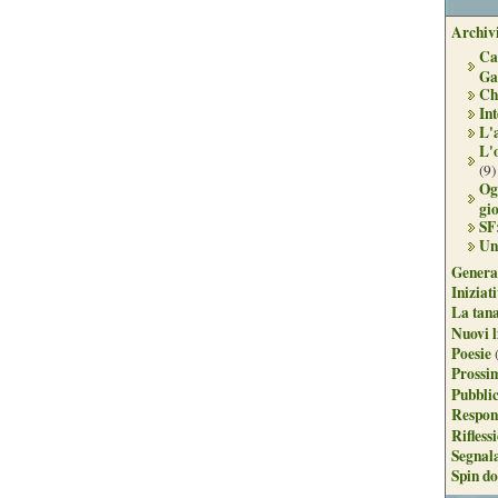
Archivi
Ca
Ga
Ch
Int
L'
L'
(9)
Og
gi
SF
Un
Genera
Iniziat
La tan
Nuovi l
Poesie
Prossim
Pubblic
Respon
Rifless
Segnal
Spin do