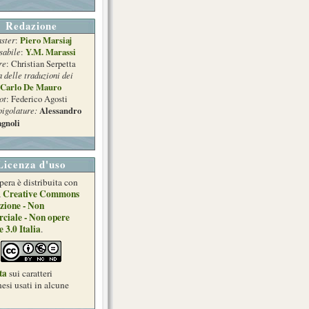
Redazione
ster
Piero Marsiaj
:
sabile
Y.M. Marassi
:
re
: Christian Serpetta
a delle traduzioni dei
Carlo De Mauro
ot
: Federico Agosti
pigolature:
Alessandro
gnoli
Licenza d'uso
pera è distribuita con
Creative Commons
a
zione - Non
ciale - Non opere
e 3.0 Italia
.
ta
sui caratteri
esi usati in alcune