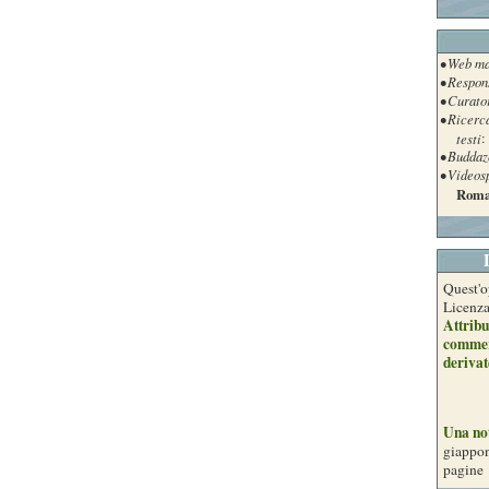
• Web ma
• Respon
• Curato
• Ricerc
testi
:
• Buddaz
• Videos
Roma
Quest'o
Licenz
Attribu
commer
derivat
Una no
giappon
pagine