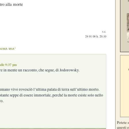
tro alla morte
s.c.
24 01 08 h. 20.10
NIMA MIA”
alle 9:37 pm
re in mente un racconto, che segue, di Jodorowsky.
umano vivo rovesciò l’ultima palata di terra sull’ultimo morto.
istante seppe di essere immortale, perché la morte esiste solo nello
ro.
Potete 
questi e