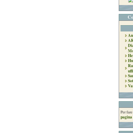
Co
An
A
Di
Mo
He
Hu
Ra
uff
Sa
So
Va
Per far
pagina 