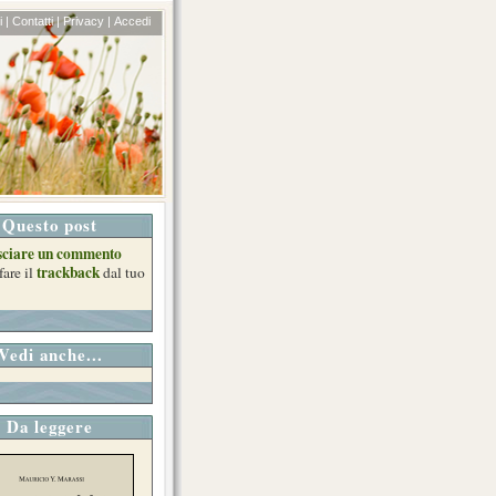
 |
Contatti |
Privacy |
Accedi
Questo post
sciare un commento
trackback
fare il
dal tuo
Vedi anche...
Da leggere