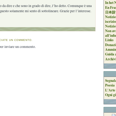
In het 
 da dire e che sono in grado di dire, l’ho detto. Comunque è una
En Fran
uesto solamente mi sento di sottolineare. Grazie per l’interesse.
日本語
Notizie
iscrizi
Notizie
Non avr
all'inf
Links
CIATE UN COMMENTO.
Donazi
er inviare un commento.
Ammini
Guida a
Archiv
Segnal
Poesia
L'Arte 
Ogni gi