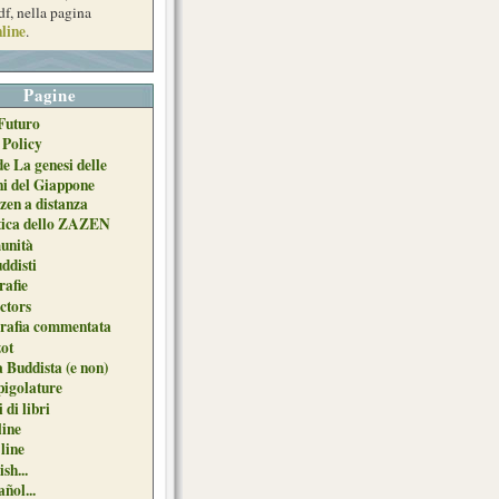
df, nella pagina
line
.
Pagine
Futuro
 Policy
de La genesi delle
ni del Giappone
zen a distanza
tica dello ZAZEN
unità
uddisti
afie
ctors
grafia commentata
ot
 Buddista (e non)
pigolature
 di libri
line
 line
sh...
ñol...