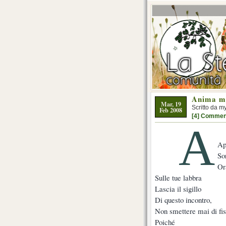
Anima m
Mar, 19
Scritto da m
Feb 2008
[4] Commen
A
Ap
So
Or
Sulle tue labbra
Lascia il sigillo
Di questo incontro,
Non smettere mai di fi
Poiché