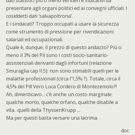
dati statistici più o meno veritieri e indicativi da
presentare agli organi politici ed ai convegni ufficiali. I
cosiddetti dati ‘salvapoltrona’.
E i sindacati? Troppo occupati a usare la sicurezza
come strumento di pressione per rivendicazioni
salariali ed occupazionali.
Quale è, dunque, il prezzo di questo andazzo? Più o
meno il 3% del Pil sono i costi socio-sanitario-
assistenziali derivanti dagli infortuni (relazione
Smuraglia cap II.5): non sono stimabili quelli per le
malattie professionali (circa l’1,5% ?). Totale, circa il
4,5% del Pil! Vero Luca Cordero di Montezemolo?!
Ah, dimenticavo… c’è anche un costo marginale:
qualche morto, qualche orfano, qualche disabile a
vita…quelli della ThyssenKrupp …
Ma per questi basta versare una lacrima.
doc