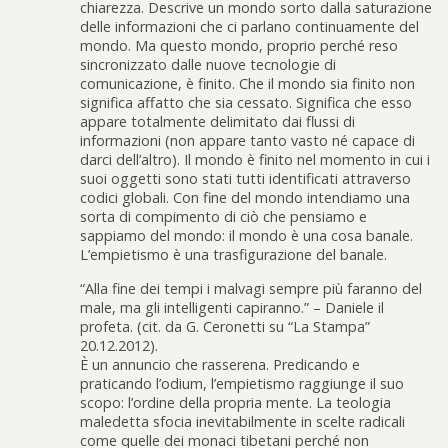
chiarezza. Descrive un mondo sorto dalla saturazione
delle informazioni che ci parlano continuamente del
mondo. Ma questo mondo, proprio perché reso
sincronizzato dalle nuove tecnologie di
comunicazione, è finito. Che il mondo sia finito non
significa affatto che sia cessato. Significa che esso
appare totalmente delimitato dai flussi di
informazioni (non appare tanto vasto né capace di
darci dell’altro). Il mondo è finito nel momento in cui i
suoi oggetti sono stati tutti identificati attraverso
codici globali. Con fine del mondo intendiamo una
sorta di compimento di ciò che pensiamo e
sappiamo del mondo: il mondo è una cosa banale.
L’empietismo è una trasfigurazione del banale.
“Alla fine dei tempi i malvagi sempre più faranno del
male, ma gli intelligenti capiranno.” – Daniele il
profeta. (cit. da G. Ceronetti su “La Stampa”
20.12.2012).
È un annuncio che rasserena. Predicando e
praticando l’odium, l’empietismo raggiunge il suo
scopo: l’ordine della propria mente. La teologia
maledetta sfocia inevitabilmente in scelte radicali
come quelle dei monaci tibetani perché non