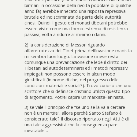
birmani in occasione della rivolta popolare di qualche
anno fa) avrebbe innecato una risposta repressiva
brutale ed indiscriminata da parte delle autorità
cinesi. Quindi il gesto dei monaci tibetani potrebbe
essere visto come una forma estrema di resistenza
passiva, volta a ridurre al minimo i danni.
2) la considerazione di Messori riguardo
all’arretratezza del Tibet prima dell’invasione maoista
mi sembra fuori luogo. L’invasione cinese resta
comunque una prevaricazione che lede il diritto dei
Tibetani ad autodeterminarsi ed i metodi repressivi
impiegati non possono essere in alcun modo
giustificati (in nome di che, del progresso delle
condizioni materiali e sociali?). Trovo curioso che uno
scrittore che si definisce cristiano utilizzi questo tipo
di argomento. Potrei capire un marxista-leninista…
3) se vale il principio che “se uno se la va a cercare
non è un martire”, allora perchè Santo Stefano è
considerato tale? Il discorso riportato negli Atti è di
una tale aggressività che la conseguenza pare
inevitabile…