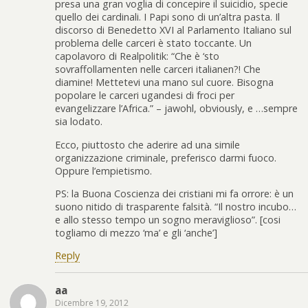
presa una gran voglia di concepire il suicidio, specie
quello dei cardinali. I Papi sono di un’altra pasta. Il
discorso di Benedetto XVI al Parlamento Italiano sul
problema delle carceri è stato toccante. Un
capolavoro di Realpolitik: “Che è ‘sto
sovraffollamenten nelle carceri italianen?! Che
diamine! Mettetevi una mano sul cuore. Bisogna
popolare le carceri ugandesi di froci per
evangelizzare l’Africa.” – jawohl, obviously, e …sempre
sia lodato.
Ecco, piuttosto che aderire ad una simile
organizzazione criminale, preferisco darmi fuoco.
Oppure l’empietismo.
PS: la Buona Coscienza dei cristiani mi fa orrore: è un
suono nitido di trasparente falsità. “Il nostro incubo…
e allo stesso tempo un sogno meraviglioso”. [cosi
togliamo di mezzo ‘ma’ e gli ‘anche’]
Reply
aa
Dicembre 19, 2012