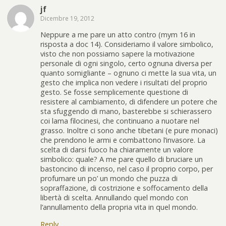
jf
Dicembre 19, 2012
Neppure a me pare un atto contro (mym 16 in
risposta a doc 14). Consideriamo il valore simbolico,
visto che non possiamo sapere la motivazione
personale di ogni singolo, certo ognuna diversa per
quanto somigliante – ognuno ci mette la sua vita, un
gesto che implica non vedere i risultati del proprio
gesto. Se fosse semplicemente questione di
resistere al cambiamento, di difendere un potere che
sta sfuggendo di mano, basterebbe si schierassero
coi lama filocinesi, che continuano a nuotare nel
grasso. Inoltre ci sono anche tibetani (e pure monaci)
che prendono le armi e combattono l’invasore. La
scelta di darsi fuoco ha chiaramente un valore
simbolico: quale? A me pare quello di bruciare un
bastoncino di incenso, nel caso il proprio corpo, per
profumare un po’ un mondo che puzza di
sopraffazione, di costrizione e soffocamento della
libertà di scelta. Annullando quel mondo con
l’annullamento della propria vita in quel mondo.
Reply