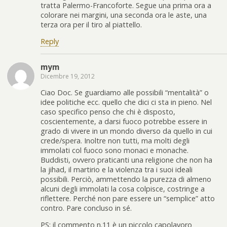
tratta Palermo-Francoforte. Segue una prima ora a
colorare nei margini, una seconda ora le aste, una
terza ora per il tiro al piattello.
Reply
mym
Dicembre 19, 2012
Ciao Doc. Se guardiamo alle possibili “mentalità” o
idee politiche ecc. quello che dici ci sta in pieno. Nel
caso specifico penso che chi è disposto,
coscientemente, a darsi fuoco potrebbe essere in
grado di vivere in un mondo diverso da quello in cui
crede/spera. Inoltre non tutti, ma molti degli
immolati col fuoco sono monaci e monache.
Buddisti, ovvero praticanti una religione che non ha
la jihad, il martirio e la violenza tra i suoi ideali
possibili. Perciò, ammettendo la purezza di almeno
alcuni degli immolati la cosa colpisce, costringe a
riflettere. Perché non pare essere un “semplice” atto
contro. Pare concluso in sé.
PS: il commento n.11 è un piccolo capolavoro