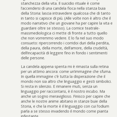
stanchezza della vita. Il suicidio rituale è come
l’accendersi di una candela fioca nella stanza buia
della Storia: lascia intravedere qualcosa che di tanto
in tanto si capisce di più. (Alle volte non è altro che il
modo narrativo che un giovane ha per capire la vita e
guardare oltre se stesso). La cornice teatrale-
massmediologica ci mette di fronte a tutto quello
che non vorremmo vedere. E lo fa nel suo modo
consueto: ripercorrendo i corridoi duri della perdita,
della paura, della morte, dell’amore, della crudeltà,
dell’incapacità di leggere fino in fondo i sentimenti
delle persone.
La candela appena spenta mi è rimasta sulla retina
per un attimo ancora: come un’immagine che sfuma.
In quella immagine c’è tutta la disperazione che il
mondo non sia altro che linguaggio e gesti simbolici.
Si resta in silenzio. E rimanere muti, senza un
linguaggio per raccontarsi, è il nostro incubo. Ma
anche un sogno meraviglioso. Finisco per capire che
anche le nostre anime abitano in stanze buie della
Storia, e che la morte è il linguaggio con cui l’odium
parla a se stesso invadendo il mondo come pianta
infestante.