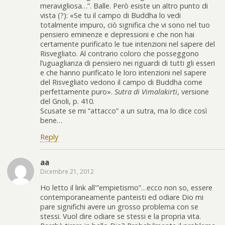
meravigliosa…”. Balle. Però esiste un altro punto di
vista (?): «Se tu il campo di Buddha lo vedi
totalmente impuro, ciò significa che vi sono nel tuo
pensiero eminenze e depressioni e che non hai
certamente purificato le tue intenzioni nel sapere del
Risvegliato. Al contrario coloro che posseggono
l’uguaglianza di pensiero nei riguardi di tutti gli esseri
e che hanno purificato le loro intenzioni nel sapere
del Risvegliato vedono il campo di Buddha come
perfettamente puro».
Sutra di Vimalakirti
, versione
del Gnoli, p. 410.
Scusate se mi “attacco” a un sutra, ma lo dice così
bene…
Reply
aa
Dicembre 21, 2012
Ho letto il link all'”empietismo”…ecco non so, essere
contemporaneamente panteisti ed odiare Dio mi
pare significhi avere un grosso problema con se
stessi. Vuol dire odiare se stessi e la propria vita.