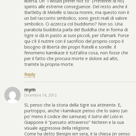
libertà. Un “I would prefer not to” (Preferirei di no)
spinto alle estreme conseguenze. Del resto anche il
Bartleby di Melville si lascia morire, ma questo non è
un bel racconto simbolico, sono gesti reali di valore
simbolico. Ci azzecca col buddismo? Non so. Una
parabola buddista parla del Buddha che in forma di
tigre si dà in pasto ai suoi piccoli, per sfamarli. Forse
qui c’è il nutrire con il sacrificio del proprio corpo il
bisogno di libertà dei propri fratelli e sorelle. Il
fenomeno kamikaze è tutt’altra cosa, non fosse che
per il fatto che procura morte e dolore ad altri,
tramite la propria morte.
Reply
mym
Dicembre 18, 2012
Sì, penso che la storia della tigre sia attinente. E,
purtroppo, anche i kamikaze penso che lo siano (un
po’ meno il codice dei samurai): il
Sutra del Loto
in
Giappone è “passato attraverso” Nichiren e la sua
visuale aggressiva della religione.
Come ha detto Benigni ieri sera, è la chiesa (in senso