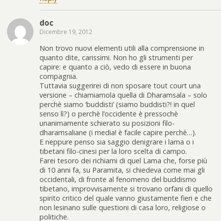
doc
Dicembre 19, 2012
Non trovo nuovi elementi utili alla comprensione in
quanto dite, carissimi. Non ho gli strumenti per
capire: e quanto a ciò, vedo di essere in buona
compagnia.
Tuttavia suggerirei di non sposare tout court una
versione – chiamiamola quella di Dharamsala – solo
perchè siamo ‘buddisti’ (siamo buddisti?! in quel
senso lì?) o perchè l’occidente è pressochè
unanimamente schierato su posizioni filo-
dharamsaliane (i media! è facile capire perchè…).
E neppure penso sia saggio denigrare i lama o i
tibetani filo-cinesi per la loro scelta di campo.
Farei tesoro dei richiami di quel Lama che, forse più
di 10 anni fa, su Paramita, si chiedeva come mai gli
occidentali, di fronte al fenomeno del buddismo
tibetano, improvvisamente si trovano orfani di quello
spirito critico del quale vanno giustamente fieri e che
non lesinano sulle questioni di casa loro, religiose o
politiche.