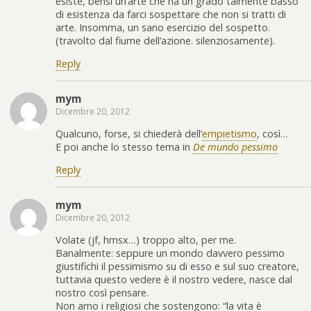
esiste, bensì un’arte che ha un grado talmente basso
di esistenza da farci sospettare che non si tratti di
arte. Insomma, un sano esercizio del sospetto.
(travolto dal fiume dell’azione. silenziosamente).
Reply
mym
Dicembre 20, 2012
Qualcuno, forse, si chiederà dell’
empietismo
, così…
E poi anche lo stesso tema in
De mundo pessimo
Reply
mym
Dicembre 20, 2012
Volate (jf, hmsx…) troppo alto, per me.
Banalmente: seppure un mondo davvero pessimo
giustifichi il pessimismo su di esso e sul suo creatore,
tuttavia questo vedere è il nostro vedere, nasce dal
nostro così pensare.
Non amo i religiosi che sostengono: “la vita è