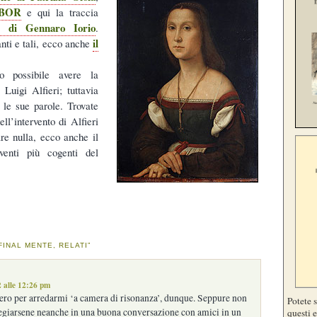
RBOR
e qui la traccia
to di Gennaro Iorio
.
il
anti e tali, ecco anche
o possibile avere la
 Luigi Alfieri; tuttavia
 le sue parole. Trovate
ell’intervento di Alfieri
re nulla, ecco anche il
rventi più cogenti del
FINAL MENTE, RELATI”
 alle 12:26 pm
ero per arredarmi ‘a camera di risonanza’, dunque. Seppure non
Potete 
regiarsene neanche in una buona conversazione con amici in un
questi e