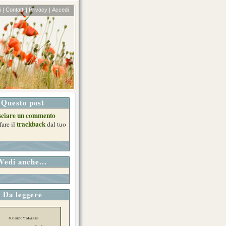
 |
Contatti |
Privacy |
Accedi
Questo post
sciare un commento
trackback
fare il
dal tuo
Vedi anche...
Da leggere