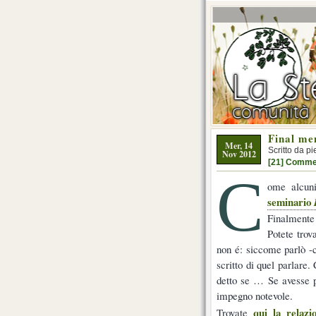
Final men
Mer, 14
Scritto da pi
Nov 2012
[21] Comme
C
ome alcuni
seminario
Finalmente s
Potete tro
non é: siccome parlò -co
scritto di quel parlare
detto se … Se avesse p
impegno notevole.
qui la relazi
Trovate