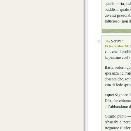
quella porta, e s
buddista, quale 
diventi gesuolatr
fiducioso (non d
dhr
Scrive:
18 Novembre 2012
>… che il proble
la pensino così)
Basta vederli qu
speranza nell’a
dolente che, sott
vita di fede spre
>quel Signore di
Dio, che chiamav
all’abbandono d
Ottimo punto — 
ribaltabile: per
Regalare l’infe