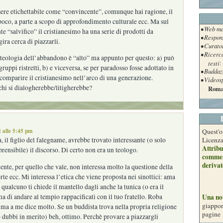
ere etichettabile come “convincente”, comunque hai ragione, il
poco, a parte a scopo di approfondimento culturale ecc. Ma sul
• Web ma
te “salvifico” il cristianesimo ha una serie di prodotti da
• Respon
gira cerca di piazzarli.
• Curato
• Ricerc
a teologia dell’abbandono è “alto” ma appunto per questo: a) può
testi
:
gruppi ristretti, b) e viceversa, se per paradosso fosse adottato in
• Buddaz
comparire il cristianesimo nell’arco di una generazione.
• Videos
hi si dialogherebbe/litigherebbe?
Roma
 alle 5:45 pm
Quest'o
, il figlio del falegname, avrebbe trovato interessante (o solo
Licenz
Attribu
nsibile) il discorso. Di certo non era un teologo.
commer
derivat
te, per quello che vale, non interessa molto la questione della
rte ecc. Mi interessa l’etica che viene proposta nei sinottici: ama
 qualcuno ti chiede il mantello dagli anche la tunica (o era il
ma di andare al tempio rappacificati con il tuo fratello. Roba
Una no
giappon
ma a me dice molto. Se un buddista trova nella propria religione
pagine
 dubbi in merito) beh, ottimo. Perchè provare a piazzargli