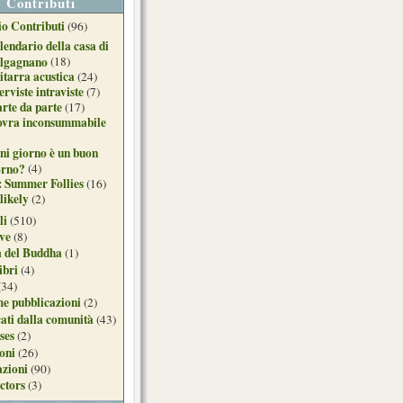
Contributi
o Contributi
(96)
lendario della casa di
lgagnano
(18)
itarra acustica
(24)
erviste intraviste
(7)
arte da parte
(17)
ovra inconsummabile
ni giorno è un buon
orno?
(4)
: Summer Follies
(16)
likely
(2)
li
(510)
ive
(8)
a del Buddha
(1)
ibri
(4)
(34)
e pubblicazioni
(2)
ati dalla comunità
(43)
ses
(2)
ioni
(26)
azioni
(90)
ctors
(3)