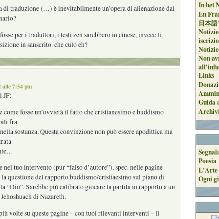
In het 
 di traduzione (…) è inevitabilmente un’opera di alienazione dal
En Fran
nario?
日本語
Notizie
fosse per i traduttori, i testi zen sarebbero in cinese, invece li
iscrizi
izione in sanscrito. che culo eh?
Notizie
Non avr
all'inf
Links
Donazi
 alle 7:54 pm
Ammini
i JF:
Guida a
Archiv
e come fosse un’ovvietà il fatto che cristianesimo e buddismo
ili fra
 nella sostanza. Questa convinzione non può essere apodittica ma
rata
nte…
Segnal
Poesia
 nel tuo intervento (pur “falso d’autore”), spec. nelle pagine
L'Arte 
 la questione del rapporto buddismo/cristiaesimo sul piano di
Ogni gi
a “Dio”. Sarebbe più calibrato giocare la partita in rapporto a un
 Jehoshuach di Nazareth.
iù volte su queste pagine – con tuoi rilevanti interventi – il