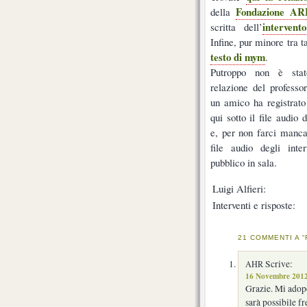
Fondazione A
della
interven
scritta dell’
Infine, pur minore tra t
testo di mym
.
Putroppo non è stat
relazione del professor
un amico ha registrato
qui sotto il file audio d
e, per non farci manca
file audio degli inte
pubblico in sala.
Luigi Alfieri:
Interventi e risposte:
21 COMMENTI A “
Scrive:
AHR
16 Novembre 2012
Grazie. Mi adop
sarà possibile f