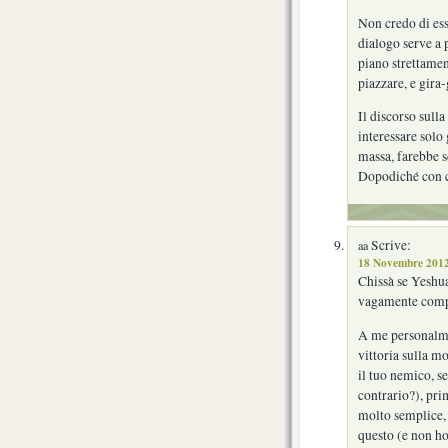
Non credo di ess
dialogo serve a 
piano strettamen
piazzare, e gira-
Il discorso sull
interessare solo 
massa, farebbe s
Dopodiché con c
Scrive:
aa
18 Novembre 2012
Chissà se Yeshua
vagamente compre
A me personalmen
vittoria sulla mo
il tuo nemico, se
contrario?), pri
molto semplice, 
questo (e non ho