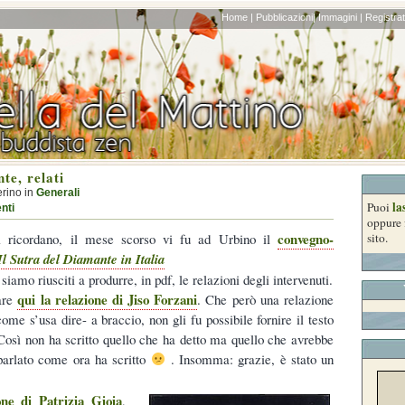
Home |
Pubblicazioni|
Immagini |
Registrati
te, relati
erino in
Generali
la
Puoi
nti
oppure 
convegno-
 ricordano, il mese scorso vi fu ad Urbino il
sito.
Il Sutra del Diamante in Italia
iamo riusciti a produrre, in pdf, le relazioni degli intervenuti.
qui la relazione di Jiso Forzani
vare
. Che però una relazione
me s’usa dire- a braccio, non gli fu possibile fornire il testo
. Così non ha scritto quello che ha detto ma quello che avrebbe
arlato come ora ha scritto
. Insomma: grazie, è stato un
one di Patrizia Gioia
,