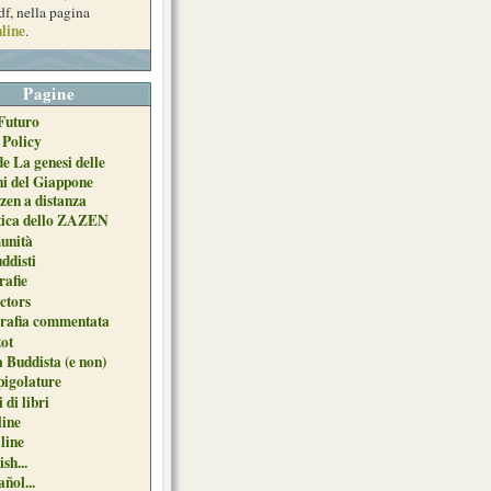
df, nella pagina
line
.
Pagine
Futuro
 Policy
de La genesi delle
ni del Giappone
zen a distanza
tica dello ZAZEN
unità
uddisti
afie
ctors
grafia commentata
ot
 Buddista (e non)
pigolature
 di libri
line
 line
sh...
ñol...