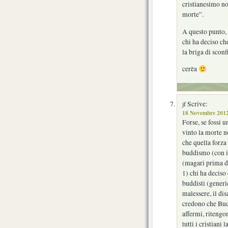
cristianesimo no
morte”.
A questo punto, 
chi ha deciso ch
la briga di scon
cerèa
Scrive:
jf
18 Novembre 2012
Forse, se fossi 
vinto la morte n
che quella forza
buddismo (con i
(magari prima di
1) chi ha deciso
buddisti (generi
malessere, il di
credono che Buddh
affermi, ritengo
tutti i cristiani