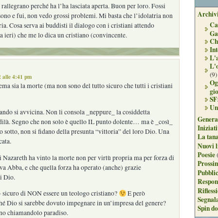
i rallegrano perché ha l’ha lasciata aperta. Buon per loro. Fossi
Archivi
sono e fui, non vedo grossi problemi. Mi basta che l’idolatria non
Ca
ia. Cosa serva ai buddisti il dialogo con i cristiani attendo
Ga
a ieri) che me lo dica un cristiano (convincente.
Ch
Int
L'
L'
(9)
 alle 4:41 pm
Og
ma sia la morte (ma non sono del tutto sicuro che tutti i cristiani
gi
SF
Un
ando si avvicina. Non li consola _neppure_ la cosiddetta
Genera
ldilà. Segno che non solo è quello IL punto dolente… ma è _così_
Iniziat
o sotto, non si fidano della presunta “vittoria” del loro Dio. Una
La tan
cata.
Nuovi l
Poesie
 Nazareth ha vinto la morte non per virtù propria ma per forza di
Prossim
a Abba, e che quella forza ha operato (anche) grazie
Pubblic
i Dio.
Respon
Rifless
sicuro di NON essere un teologo cristiano?
E però
Segnal
ché Dio si sarebbe dovuto impegnare in un’impresa del genere?
Spin do
rno chiamandolo paradiso.