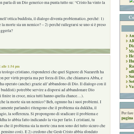
n parla di un Dio generico ma punta tutto su: “Cristo ha vinto la
Co
nell’ottica buddista, il dialogo diventa problematico, perché: 1)
e la morte sia un nemico? – 2) perché rallegrarsi se uno si è preso
figgerla?
An
A
Di
Mo
He
Hu
Ra
 alle 1:54 pm
uff
un teologo cristiano, risponderei che quel Signore di Nazareth ha
Sa
on per virtù propria ma per forza di Dio, che chiamava Abba, e
So
 ha operato (anche) grazie all’abbandono di Dio. Il dialogo con il
Va
 buddisti) potrebbe servire a disporsi ad abbandonare Dio
 finire in croce, mica tutti hanno quella chance…).
 che la morte sia un nemico? Beh, ognuno ha i suoi problemi. I
camente parlando) ritengono che il problema sia dukkha, il
Per far
sagio, la sofferenza. Si propongono di sradicare il problema e
pagina 
a lo abbia fatto indicando la via per farlo. I cristiani, tu
no che il problema sia la morte (ma non sono del tutto sicuro che
 la pensino così). E 2) credono che Gesù Cristo abbia sfondato