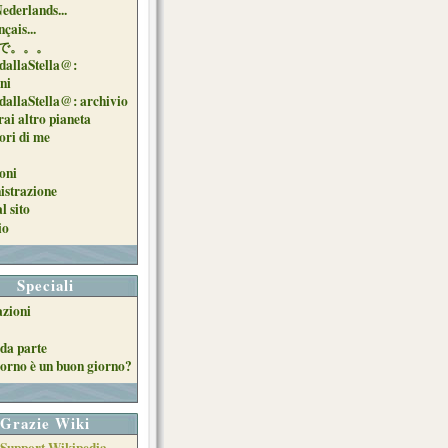
Nederlands...
çais...
で。。。
dallaStella@:
oni
dallaStella@: archivio
ai altro pianeta
uori di me
oni
strazione
l sito
io
Speciali
azioni
da parte
orno è un buon giorno?
Grazie Wiki