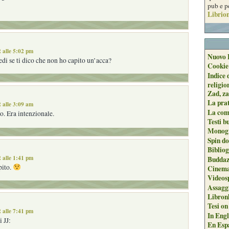
pub e p
Librion
 alle 5:02 pm
Nuovo 
di se ti dico che non ho capito un’acca?
Cookie
Indice 
religio
Zad, za
La pra
 alle 3:09 am
La com
do. Era intenzionale.
Testi b
Monogr
Spin do
Biblio
 alle 1:41 pm
Buddaz
pito.
Cinema
Videos
Assaggi
Libron
Tesi on
 alle 7:41 pm
In Engli
i JJ:
En Espa