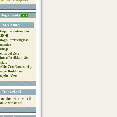
llegamenti
Siti Amici
taiji, monastero zen
RBOR
alogo Interreligioso
nastico
ishoji
ellas del Zen
imon Panikkar, sito
iciale
nshin Zen Community
tozen Buddhism
ngelo e Zen
Donazioni
e una donazione vai alla
delle donazioni