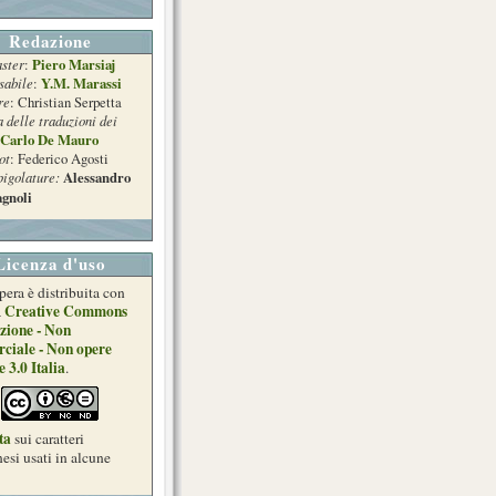
Redazione
ster
Piero Marsiaj
:
sabile
Y.M. Marassi
:
re
: Christian Serpetta
a delle traduzioni dei
Carlo De Mauro
ot
: Federico Agosti
pigolature:
Alessandro
gnoli
Licenza d'uso
pera è distribuita con
Creative Commons
a
zione - Non
ciale - Non opere
e 3.0 Italia
.
ta
sui caratteri
esi usati in alcune