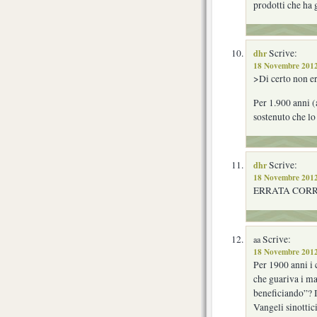
prodotti che ha 
dhr
Scrive:
18 Novembre 2012
>Di certo non er
Per 1.900 anni (
sostenuto che lo
dhr
Scrive:
18 Novembre 2012
ERRATA CORRI
Scrive:
aa
18 Novembre 2012
Per 1900 anni i 
che guariva i ma
beneficiando”? I
Vangeli sinottic