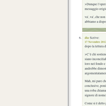
>Dunque l’opera
messaggio origi
va’, va’, che non 
abbiamo a dispos
dhr
Scrive:
17 Novembre 2012
dopo la lettura d
>C’è chi sostien
siano inconciliab
loro nel fondo e
andrebbe dimost
argomentatame
Mah, mi pare che
conclusive, poni
una roba chiamat
signore di nome
Come si è detto p