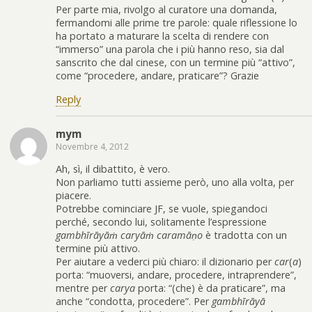
Per parte mia, rivolgo al curatore una domanda,
fermandomi alle prime tre parole: quale riflessione lo
ha portato a maturare la scelta di rendere con
“immerso” una parola che i più hanno reso, sia dal
sanscrito che dal cinese, con un termine più “attivo”,
come “procedere, andare, praticare”? Grazie
Reply
mym
Novembre 4, 2012
Ah, sì, il dibattito, è vero.
Non parliamo tutti assieme però, uno alla volta, per
piacere.
Potrebbe cominciare JF, se vuole, spiegandoci
perché, secondo lui, solitamente l’espressione
gambhīrāyāṁ caryāṁ caramāṇo
è tradotta con un
termine più attivo.
Per aiutare a vederci più chiaro: il dizionario per
car
(
a
)
porta: “muoversi, andare, procedere, intraprendere”,
mentre per
carya
porta: “(che) è da praticare”, ma
anche “condotta, procedere”. Per
gambhīrāyā