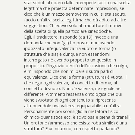
star seduti al riparo dalle intemperie faccio una scelta
legittima che proietta determinate impressioni, se
dico che è un mezzo semovente in cui si sta seduti,
faccio un’altra scelta legittima che dà adito ad altre
suggestioni. Chiedevo solo al traduttore il motivo
della scelta di quella particolare sineddoche.
Egli, il traduttore, risponde (aa 19) invece a una
domanda che non (gli) ho posto, non avendo
ipotizzato un’equivalenza fra vuoto e forma (o
struttura che sia) e dunque non essendomi
interrogato né avendo proposto un quesito in
proposito. Ringrazio perciò dell’occasione che colgo,
e mi rispondo che non mi pare il sutra parli di
equivalenza. Dice che la forma (struttura) è vuota. Il
che nega ogni valenza, al concetto di forma, al
concetto di vuoto. Non c’è valenza, né eguale né
differente. Altrimenti l’essenza ontologica che qui
viene svuotata di ogni contenuto si ripresenta
attribuendole una valenza equiparabile a un’altra.
Personalmente poi sconsiglio la metafora fisico-
chimico-quantistica ecc, è scivolosa e piena di tranelli.
Un protone (ammesso che esista roba simile) è una
struttura? E un neutrino, con rispetto parlando?