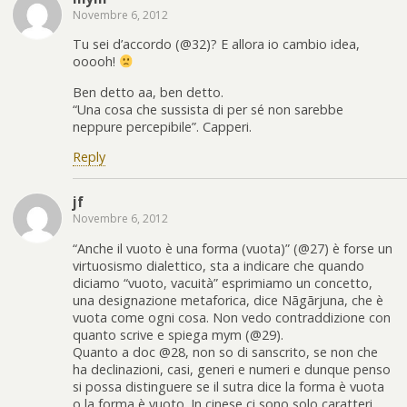
Novembre 6, 2012
Tu sei d’accordo (@32)? E allora io cambio idea,
ooooh!
Ben detto aa, ben detto.
“Una cosa che sussista di per sé non sarebbe
neppure percepibile”. Capperi.
Reply
jf
Novembre 6, 2012
“Anche il vuoto è una forma (vuota)” (@27) è forse un
virtuosismo dialettico, sta a indicare che quando
diciamo “vuoto, vacuità” esprimiamo un concetto,
una designazione metaforica, dice Nāgārjuna, che è
vuota come ogni cosa. Non vedo contraddizione con
quanto scrive e spiega mym (@29).
Quanto a doc @28, non so di sanscrito, se non che
ha declinazioni, casi, generi e numeri e dunque penso
si possa distinguere se il sutra dice la forma è vuota
o la forma è vuoto. In cinese ci sono solo caratteri