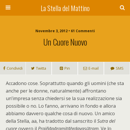
La Stella del Mattino
Novembre 3, 2012 • 61 Commenti
Un Cuore Nuovo
Condividi
Twitta
Pin
E-mail
SMS
A
ccadono cose. Soprattutto quando gli uomini (che sta
anche per le donne, naturalmente) affrontano
un’impresa senza chiedersi se la sua realizzazione sia
possibile o no. Lo fanno, arrivano in fondo e allora
abbiamo davvero qualche cosa di nuovo. Un amico
della Stella, aa, ha tradotto dal sanscrito il
Sutra del
cuore
ovvero il
Prajñāpāramitāhṛdayasūtram
. Ve lo