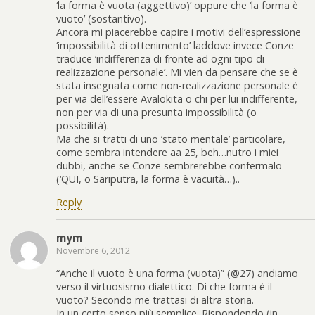
‘la forma è vuota (aggettivo)’ oppure che ‘la forma è
vuoto’ (sostantivo).
Ancora mi piacerebbe capire i motivi dell’espressione
‘impossibilità di ottenimento’ laddove invece Conze
traduce ‘indifferenza di fronte ad ogni tipo di
realizzazione personale’. Mi vien da pensare che se è
stata insegnata come non-realizzazione personale è
per via dell’essere Avalokita o chi per lui indifferente,
non per via di una presunta impossibilità (o
possibilità).
Ma che si tratti di uno ‘stato mentale’ particolare,
come sembra intendere aa 25, beh…nutro i miei
dubbi, anche se Conze sembrerebbe confermalo
(‘QUI, o Sariputra, la forma è vacuità…)..
Reply
mym
Novembre 6, 2012
“Anche il vuoto è una forma (vuota)” (@27) andiamo
verso il virtuosismo dialettico. Di che forma è il
vuoto? Secondo me trattasi di altra storia.
In un certo senso più semplice. Rispondendo (in