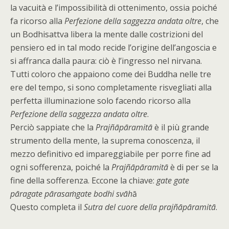
la vacuità e l’impossibilità di ottenimento, ossia poiché
fa ricorso alla
Perfezione della saggezza andata oltre
, che
un Bodhisattva libera la mente dalle costrizioni del
pensiero ed in tal modo recide l’origine dell’angoscia e
si affranca dalla paura: ciò è l’ingresso nel nirvana.
Tutti coloro che appaiono come dei Buddha nelle tre
ere del tempo, si sono completamente risvegliati alla
perfetta illuminazione solo facendo ricorso alla
Perfezione della saggezza andata oltre
.
Perciò sappiate che la
Prajñāpāramitā
è il più grande
strumento della mente, la suprema conoscenza, il
mezzo definitivo ed impareggiabile per porre fine ad
ogni sofferenza, poiché la
Prajñāpāramitā
è di per se la
fine della sofferenza. Eccone la chiave:
gate gate
pāragate pārasaṁgate bodhi svāh
ā
Questo completa il
Sutra del cuore della prajñāpāramitā
.
–