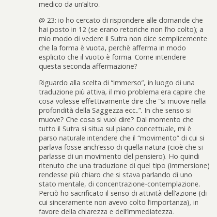
medico da un’altro.
@ 23: io ho cercato di rispondere alle domande che
hai posto in 12 (se erano retoriche non l’ho colto); a
mio modo di vedere il Sutra non dice semplicemente
che la forma è vuota, perchè afferma in modo
esplicito che il vuoto è forma. Come intendere
questa seconda affermazione?
Riguardo alla scelta di “immerso”, in luogo di una
traduzione più attiva, il mio problema era capire che
cosa volesse effettivamente dire che “si muove nella
profondità della Saggezza ecc..”. In che senso si
muove? Che cosa si vuol dire? Dal momento che
tutto il Sutra si situa sul piano concettuale, mi è
parso naturale intendere che il “movimento” di cui si
parlava fosse anch’esso di quella natura (cioè che si
parlasse di un movimento del pensiero). Ho quindi
ritenuto che una traduzione di quel tipo (immersione)
rendesse più chiaro che si stava parlando di uno
stato mentale, di concentrazione-contemplazione.
Perciò ho sacrificato il senso di attività dell’azione (di
cui sinceramente non avevo colto l’importanza), in
favore della chiarezza e dell’immediatezza.