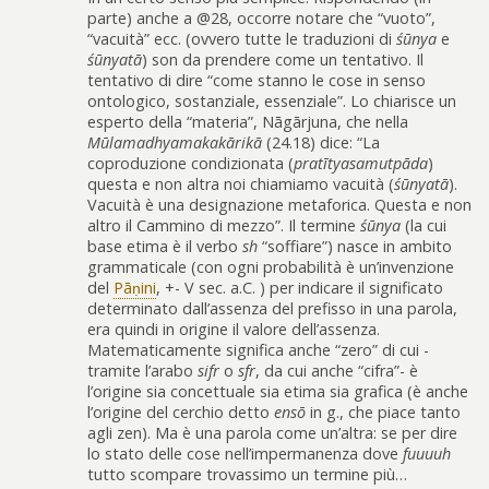
parte) anche a @28, occorre notare che “vuoto”,
“vacuità” ecc. (ovvero tutte le traduzioni di
śūnya
e
śūnyatā
) son da prendere come un tentativo. Il
tentativo di dire “come stanno le cose in senso
ontologico, sostanziale, essenziale”. Lo chiarisce un
esperto della “materia”, Nāgārjuna, che nella
Mūlamadhyamakakārikā
(24.18) dice: “La
coproduzione condizionata (
pratītyasamutpāda
)
questa e non altra noi chiamiamo vacuità (
śūnyatā
).
Vacuità è una designazione metaforica. Questa e non
altro il Cammino di mezzo”. Il termine
śūnya
(la cui
base etima è il verbo
sh
“soffiare”) nasce in ambito
grammaticale (con ogni probabilità è un’invenzione
del
Pāṇini
, +- V sec. a.C. ) per indicare il significato
determinato dall’assenza del prefisso in una parola,
era quindi in origine il valore dell’assenza.
Matematicamente significa anche “zero” di cui -
tramite l’arabo
sifr
o
sfr
, da cui anche “cifra”- è
l’origine sia concettuale sia etima sia grafica (è anche
l’origine del cerchio detto
ensō
in g., che piace tanto
agli zen). Ma è una parola come un’altra: se per dire
lo stato delle cose nell’impermanenza dove
fuuuuh
tutto scompare trovassimo un termine più…