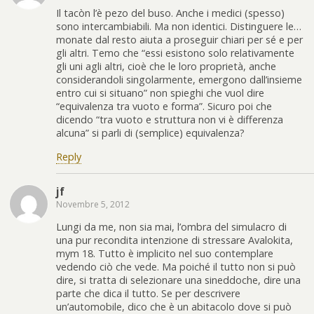
Il tacòn l’è pezo del buso. Anche i medici (spesso)
sono intercambiabili. Ma non identici. Distinguere le…
monate dal resto aiuta a proseguir chiari per sé e per
gli altri. Temo che “essi esistono solo relativamente
gli uni agli altri, cioè che le loro proprietà, anche
considerandoli singolarmente, emergono dall’insieme
entro cui si situano” non spieghi che vuol dire
“equivalenza tra vuoto e forma”. Sicuro poi che
dicendo “tra vuoto e struttura non vi è differenza
alcuna” si parli di (semplice) equivalenza?
Reply
jf
Novembre 5, 2012
Lungi da me, non sia mai, l’ombra del simulacro di
una pur recondita intenzione di stressare Avalokita,
mym 18. Tutto è implicito nel suo contemplare
vedendo ciò che vede. Ma poiché il tutto non si può
dire, si tratta di selezionare una sineddoche, dire una
parte che dica il tutto. Se per descrivere
un’automobile, dico che è un abitacolo dove si può