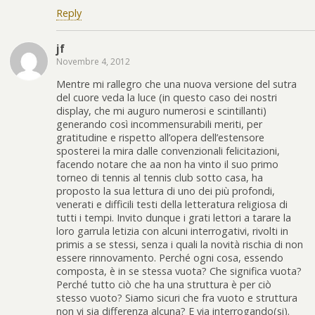
Reply
jf
Novembre 4, 2012
Mentre mi rallegro che una nuova versione del sutra
del cuore veda la luce (in questo caso dei nostri
display, che mi auguro numerosi e scintillanti)
generando così incommensurabili meriti, per
gratitudine e rispetto all’opera dell’estensore
sposterei la mira dalle convenzionali felicitazioni,
facendo notare che aa non ha vinto il suo primo
torneo di tennis al tennis club sotto casa, ha
proposto la sua lettura di uno dei più profondi,
venerati e difficili testi della letteratura religiosa di
tutti i tempi. Invito dunque i grati lettori a tarare la
loro garrula letizia con alcuni interrogativi, rivolti in
primis a se stessi, senza i quali la novità rischia di non
essere rinnovamento. Perché ogni cosa, essendo
composta, è in se stessa vuota? Che significa vuota?
Perché tutto ciò che ha una struttura è per ciò
stesso vuoto? Siamo sicuri che fra vuoto e struttura
non vi sia differenza alcuna? E via interrogando(si).