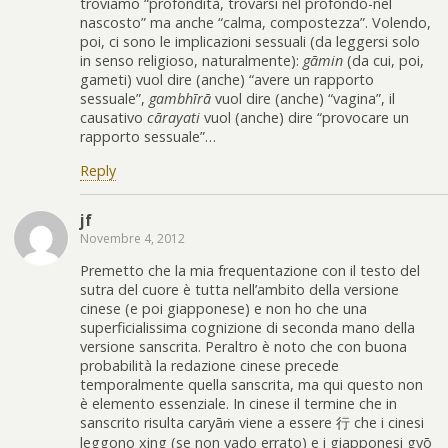
troviamo “profondità, trovarsi nel profondo-nel
nascosto” ma anche “calma, compostezza”. Volendo,
poi, ci sono le implicazioni sessuali (da leggersi solo
in senso religioso, naturalmente):
gāmin
(da cui, poi,
gameti) vuol dire (anche) “avere un rapporto
sessuale”,
gambhīrā
vuol dire (anche) “vagina”, il
causativo
cārayati
vuol (anche) dire “provocare un
rapporto sessuale”…
Reply
jf
Novembre 4, 2012
Premetto che la mia frequentazione con il testo del
sutra del cuore è tutta nell’ambito della versione
cinese (e poi giapponese) e non ho che una
superficialissima cognizione di seconda mano della
versione sanscrita. Peraltro è noto che con buona
probabilità la redazione cinese precede
temporalmente quella sanscrita, ma qui questo non
è elemento essenziale. In cinese il termine che in
sanscrito risulta caryāṁ viene a essere 行 che i cinesi
leggono xing (se non vado errato) e i giapponesi gyō