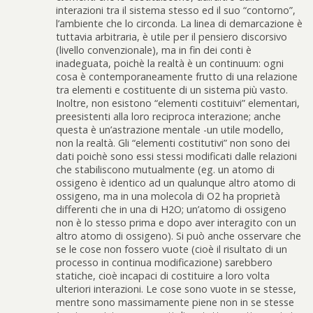
interazioni tra il sistema stesso ed il suo “contorno”,
l’ambiente che lo circonda. La linea di demarcazione è
tuttavia arbitraria, è utile per il pensiero discorsivo
(livello convenzionale), ma in fin dei conti è
inadeguata, poichè la realtà è un continuum: ogni
cosa è contemporaneamente frutto di una relazione
tra elementi e costituente di un sistema più vasto.
Inoltre, non esistono “elementi costituivi” elementari,
preesistenti alla loro reciproca interazione; anche
questa è un’astrazione mentale -un utile modello,
non la realtà. Gli “elementi costitutivi” non sono dei
dati poichè sono essi stessi modificati dalle relazioni
che stabiliscono mutualmente (eg. un atomo di
ossigeno è identico ad un qualunque altro atomo di
ossigeno, ma in una molecola di O2 ha proprietà
differenti che in una di H2O; un’atomo di ossigeno
non è lo stesso prima e dopo aver interagito con un
altro atomo di ossigeno). Si può anche osservare che
se le cose non fossero vuote (cioè il risultato di un
processo in continua modificazione) sarebbero
statiche, cioè incapaci di costituire a loro volta
ulteriori interazioni. Le cose sono vuote in se stesse,
mentre sono massimamente piene non in se stesse