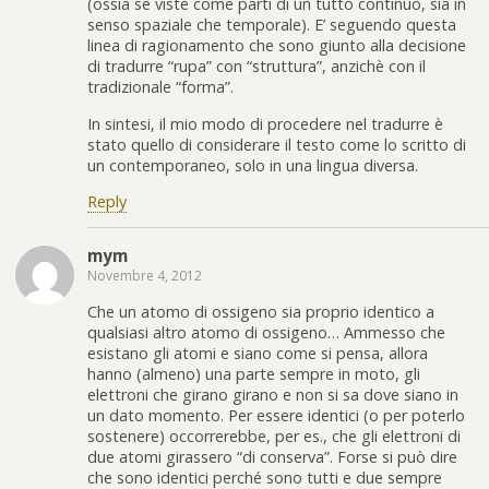
(ossia se viste come parti di un tutto continuo, sia in
senso spaziale che temporale). E’ seguendo questa
linea di ragionamento che sono giunto alla decisione
di tradurre “rupa” con “struttura”, anzichè con il
tradizionale “forma”.
In sintesi, il mio modo di procedere nel tradurre è
stato quello di considerare il testo come lo scritto di
un contemporaneo, solo in una lingua diversa.
Reply
mym
Novembre 4, 2012
Che un atomo di ossigeno sia proprio identico a
qualsiasi altro atomo di ossigeno… Ammesso che
esistano gli atomi e siano come si pensa, allora
hanno (almeno) una parte sempre in moto, gli
elettroni che girano girano e non si sa dove siano in
un dato momento. Per essere identici (o per poterlo
sostenere) occorrerebbe, per es., che gli elettroni di
due atomi girassero “di conserva”. Forse si può dire
che sono identici perché sono tutti e due sempre