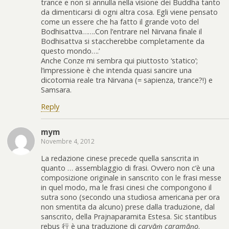
trance e non si annulla nella visione dei Buddha tanto
da dimenticarsi di ogni altra cosa. Egli viene pensato
come un essere che ha fatto il grande voto del
Bodhisattva…….Con l’entrare nel Nirvana finale il
Bodhisattva si staccherebbe completamente da
questo mondo….’
Anche Conze mi sembra qui piuttosto ‘statico’;
l’impressione è che intenda quasi sancire una
dicotomia reale tra Nirvana (= sapienza, trance?!) e
Samsara.
Reply
mym
Novembre 4, 2012
La redazione cinese precede quella sanscrita in
quanto … assemblaggio di frasi. Ovvero non c’è una
composizione originale in sanscrito con le frasi messe
in quel modo, ma le frasi cinesi che compongono il
sutra sono (secondo una studiosa americana per ora
non smentita da alcuno) prese dalla traduzione, dal
sanscrito, della Prajnaparamita Estesa. Sic stantibus
rebus 行 è una traduzione di
caryāṁ caramāṇo
.