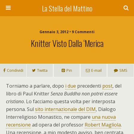
La Stella del Mattino
Gennaio 3, 2012 • 9 Commenti
Knitter Visto Dalla ‘Merica
Condividi
Twitta
Pin
E-mail
SMS
T
orniamo a parlare, dopo
i due
precedenti
post
, del
libro di Paul Knitter
Senza Buddha non potrei essere
cristiano
. Lo facciamo questa volta per interposta
persona. Sul
sito internazionale del DIM
, Dialogo
Interreligioso Monastico, ne compare
una nuova
recensione
ad opera del professor
Robert Magliola
.
Una recensione, a mio modesto avviso, ben centrata.