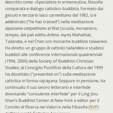
descritto come: «Specialista in ermeneutica, filosofia
comparata e dialogo cattolico-buddista. Formato dai
gesuiti e terziario laico carmelitano dal 1982, si è
addestrato (“he has trained”) nella meditazione
vipassana-satipatthana
al Wat (scuola, monastero,
tempio, dal pali
vatthu-ārāma
. mym) Mahathat,
Tailandia, e nel Chan con monache buddiste taiwanesi.
Ha diretto un gruppo di cattolici tailandesi e studiosi
buddisti alle conferenze internazionali quadriennali
(1996, 2000) della Society of Buddhist-Christian
Studies; al Consiglio Pontificio della Cultura del 1999
ha discettato (“presented on”) sulla meditazione
cattolica in forma vajrayana. Seppure in pensione, ha
continuato il suo lavoro letterario e interfede
diventando “consulente interfede” per il Ling Jiou
Shan’s Buddhist Center di New York e editor per il
Concilio di Ricerca nei Valori e nella Filosofia (
RVP
)