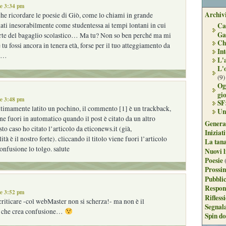
le 3:34 pm
Archivi
he ricordare le poesie di Giò, come lo chiami in grande
ati inesorabilmente come studentessa ai tempi lontani in cui
Ca
Ga
arte del bagaglio scolastico… Ma tu? Non so ben perché ma mi
Ch
tu fossi ancora in tenera età, forse per il tuo atteggiamento da
Int
te…
L'
L'
(9)
Og
gi
le 3:48 pm
SF
ultimamente latito un pochino, il commento [1] è un trackback,
Un
ne fuori in automatico quando il post è citato da un altro
Genera
sto caso ho citato l’articolo da eticonews.it (già,
Iniziat
ità è il nostro forte). cliccando il titolo viene fuori l’articolo
La tan
confusione lo tolgo. salute
Nuovi l
Poesie
Prossim
Pubblic
Respon
le 3:52 pm
Rifless
criticare -col webMaster non si scherza!- ma non è il
Segnal
he crea confusione…
Spin do