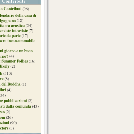
Contributi
o Contributi
(96)
lendario della casa di
lgagnano
(18)
itarra acustica
(24)
erviste intraviste
(7)
arte da parte
(17)
ovra inconsummabile
ni giorno è un buon
orno?
(4)
: Summer Follies
(16)
likely
(2)
li
(510)
ive
(8)
a del Buddha
(1)
ibri
(4)
(34)
e pubblicazioni
(2)
ati dalla comunità
(43)
ses
(2)
ioni
(26)
azioni
(90)
ctors
(3)