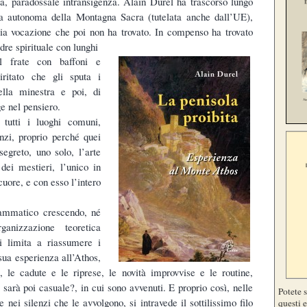
lia, paradossale intransigenza. Alain Durel ha trascorso lungo
a autonoma della Montagna Sacra (tutelata anche dall’UE),
pria vocazione che poi non ha trovato. In compenso ha trovato
dre spirituale con lunghi
l frate con baffoni e
piritato che gli sputa i
ella minestra e poi, di
ge nel pensiero.
tutti i luoghi comuni,
nzi, proprio perché quei
greto, uno solo, l’arte
 dei mestieri, l’unico in
cuore, e con esso l’intero
ammatico crescendo, né
anizzazione teoretica
si limita a riassumere i
sua esperienza all’Athos,
i, le cadute e le riprese, le novità improvvise e le routine,
 sarà poi casuale?, in cui sono avvenuti. E proprio così, nelle
Potete 
 nei silenzi che le avvolgono, si intravede il sottilissimo filo
questi e