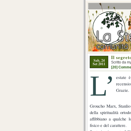
Il segre
Sab, 24
Scritto da m
Set 2011
[20] Comme
L’
estate è
recensi
Grazie.
Groucho Marx, Stanlio
della spiritualità ort
affibbiano a qualche lo
fisico e del carattere.