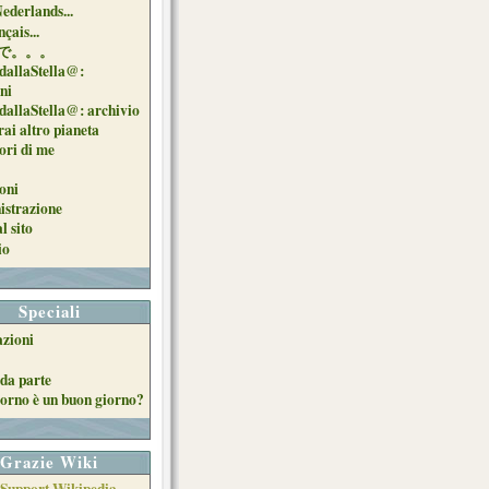
Nederlands...
çais...
で。。。
dallaStella@:
oni
dallaStella@: archivio
ai altro pianeta
uori di me
oni
strazione
l sito
io
Speciali
azioni
da parte
orno è un buon giorno?
Grazie Wiki