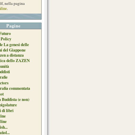
df, nella pagina
line
.
Pagine
Futuro
 Policy
de La genesi delle
ni del Giappone
zen a distanza
tica dello ZAZEN
unità
uddisti
afie
ctors
grafia commentata
ot
 Buddista (e non)
pigolature
 di libri
line
 line
sh...
ñol...