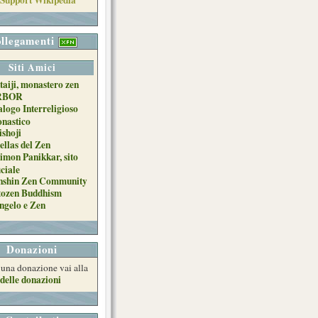
llegamenti
Siti Amici
taiji, monastero zen
RBOR
alogo Interreligioso
nastico
ishoji
ellas del Zen
imon Panikkar, sito
iciale
nshin Zen Community
tozen Buddhism
ngelo e Zen
Donazioni
e una donazione vai alla
delle donazioni