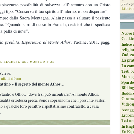
pub e p
piazzante possibilità di salvezza, all’incontro con un Cristo
Librion
gi tipo: “Conserva il tuo spirito all’inferno, e non disperare”.
sempre dalla Sacra Montagna. Alain passa a salutare il paziente
c. “Quando sarò di nuovo in Francia, desideri che ti spedisca
a palla di neve”.
Nuovo 
Cookie
la proibita. Esperienza al Monte Athos
, Paoline, 2011, pagg.
Indice 
religio
Zad, za
La pra
“IL SEGRETO DEL MONTE ATHOS”
La com
Testi b
Scrive:
Monogr
 alle 11:10 am
Spin do
attino » Il segreto del monte Athos…
Biblio
Buddaz
tanlio e Ollio… dove li si può incontrare? Al monte Athos,
Cinema
itualità ortodossa greca. Sono i soprannomi che i presunti-austeri
Videos
o a qualche loro peraltro rispettatissimo confratello, a causa
Assaggi
…
Libron
Tesi on
In Engli
En Espa