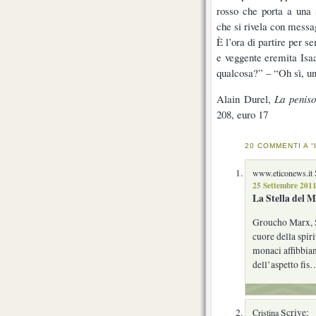
rosso che porta a una s
che si rivela con messag
È l’ora di partire per 
e veggente eremita Isaa
qualcosa?” – “Oh sì, un
Alain Durel,
La peniso
208, euro 17
20 COMMENTI A 
www.eticonews.it
25 Settembre 2011
La Stella del M
Groucho Marx, S
cuore della spir
monaci affibbian
dell’aspetto fis
Scrive:
Cristina