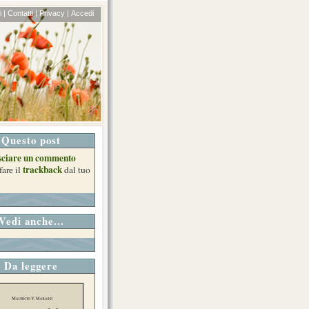
 |
Contatti |
Privacy |
Accedi
Questo post
sciare un commento
trackback
fare il
dal tuo
Vedi anche...
Da leggere