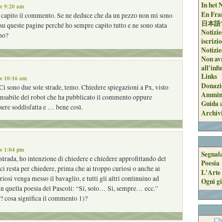
In het 
le 9:20 am
En Fran
 capito il commento. Se ne deduce che da un pezzo non mi sono
日本語
 su queste pagine perché ho sempre capito tutto e ne sono stata
Notizie
no?
iscrizi
Notizie
Non avr
all'inf
Links
le 10:16 am
Donazi
 sono due sole strade, temo. Chiedere spiegazioni a Px, visto
Ammini
ponsabile del robot che ha pubblicato il commento oppure
Guida a
sere soddisfatta e … bene così.
Archiv
le 1:04 pm
Segnal
strada, ho intenzione di chiedere e chiedere approfittando del
Poesia
i resta per chiedere, prima che ai troppo curiosi o anche ai
L'Arte 
osi venga messo il bavaglio, e tutti gli altri continuino ad
Ogni gi
in quella poesia del Pascoli: “Si, solo… Si, sempre… ecc.”
ei? cosa significa il commento 1)?