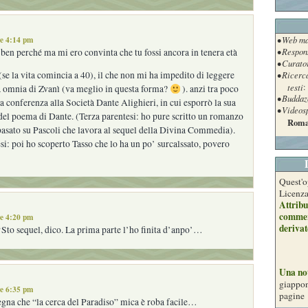
le 4:14 pm
• Web ma
• Respon
en perché ma mi ero convinta che tu fossi ancora in tenera età
• Curato
• Ricerc
 (se la vita comincia a 40), il che non mi ha impedito di leggere
testi
:
a omnia di Zvanì (va meglio in questa forma?
). anzi tra poco
• Buddaz
a conferenza alla Società Dante Alighieri, in cui esporrò la sua
• Videos
del poema di Dante. (Terza parentesi: ho pure scritto un romanzo
Roma
basato su Pascoli che lavora al sequel della Divina Commedia).
si: poi ho scoperto Tasso che lo ha un po’ surcalssato, povero
Quest'o
Licenz
Attribu
commer
le 4:20 pm
derivat
Sto sequel, dico. La prima parte l’ho finita d’anpo’…
Una no
giappon
le 6:35 pm
pagine
egna che “la cerca del Paradiso” mica è roba facile…