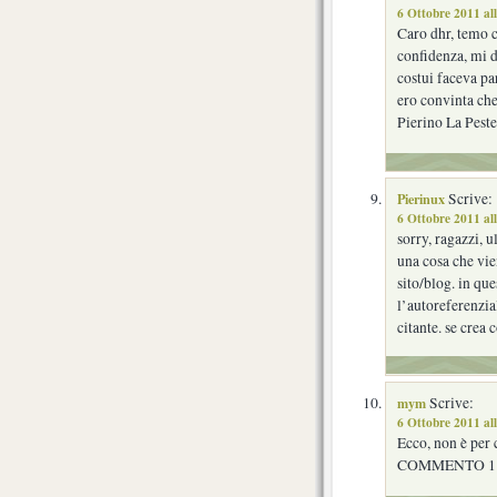
6 Ottobre 2011 al
Caro dhr, temo c
confidenza, mi d
costui faceva p
ero convinta che 
Pierino La Pes
Pierinux
Scrive:
6 Ottobre 2011 al
sorry, ragazzi, 
una cosa che vie
sito/blog. in que
l’autoreferenzial
citante. se crea 
mym
Scrive:
6 Ottobre 2011 al
Ecco, non è per 
COMMENTO 1 c