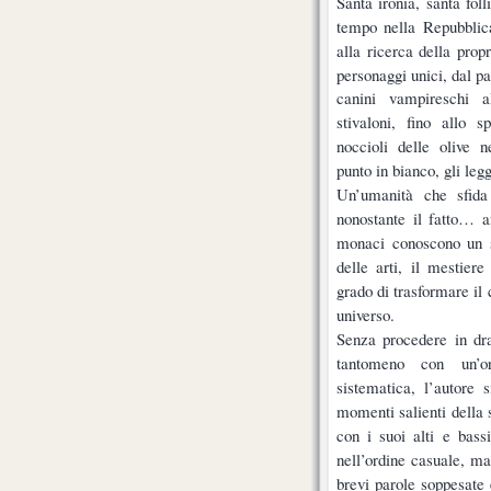
Santa ironia, santa fol
tempo nella Repubblic
alla ricerca della pro
personaggi unici, dal pa
canini vampireschi a
stivaloni, fino allo s
noccioli delle olive n
punto in bianco, gli leg
Un’umanità che sfida 
nonostante il fatto… a
monaci conoscono un se
delle arti, il mestiere
grado di trasformare il 
universo.
Senza procedere in dr
tantomeno con un’org
sistematica, l’autore 
momenti salienti della 
con i suoi alti e bass
nell’ordine casuale, ma
brevi parole soppesate e