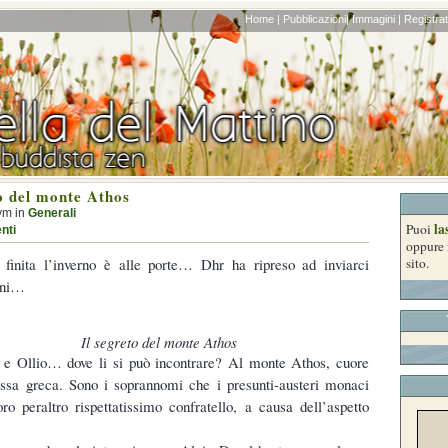
Home |
Pubblicazioni|
Immagini |
Registrati
to del monte Athos
ym in
Generali
la
Puoi
nti
oppure 
 finita l’inverno è alle porte… Dhr ha ripreso ad inviarci
sito.
oni…
Il segreto del monte Athos
 e Ollio… dove li si può incontrare? Al monte Athos, cuore
odossa greca. Sono i soprannomi che i presunti-austeri monaci
ro peraltro rispettatissimo confratello, a causa dell’aspetto