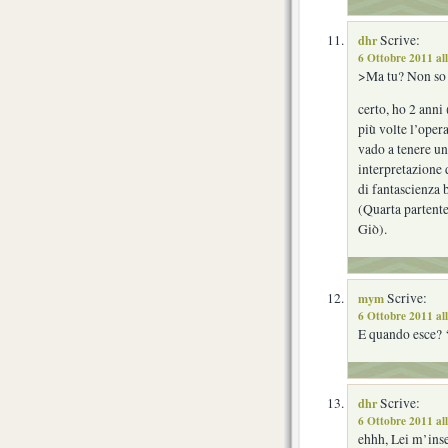
dhr
Scrive:
6 Ottobre 2011 al
>Ma tu? Non so b
certo, ho 2 anni
più volte l’oper
vado a tenere un
interpretazione 
di fantascienza 
(Quarta partente
Giò).
mym
Scrive:
6 Ottobre 2011 al
E quando esce? ‘
dhr
Scrive:
6 Ottobre 2011 al
ehhh, Lei m’ins