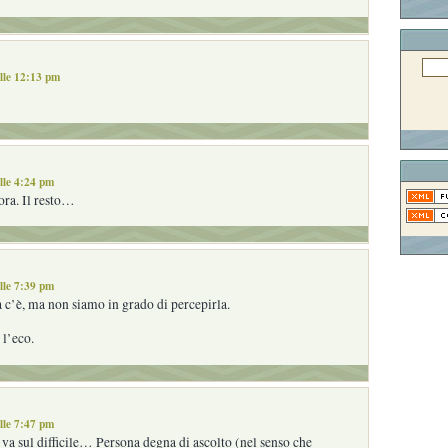
lle 12:13 pm
lle 4:24 pm
ora. Il resto…
lle 7:39 pm
 c’è, ma non siamo in grado di percepirla.
 l’eco.
lle 7:47 pm
 va sul difficile… Persona degna di ascolto (nel senso che