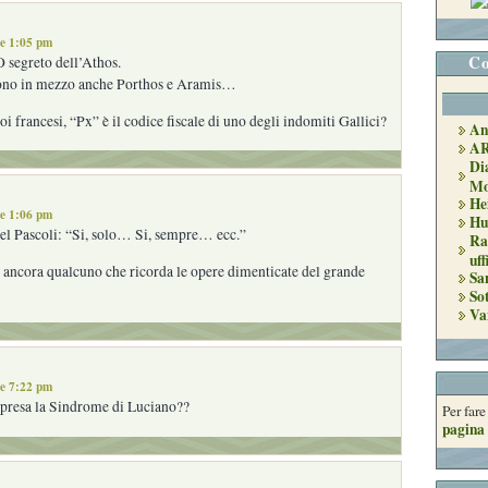
le 1:05 pm
Co
 segreto dell’Athos.
ttono in mezzo anche Porthos e Aramis…
oi francesi, “Px” è il codice fiscale di uno degli indomiti Gallici?
An
A
Di
Mo
He
le 1:06 pm
Hu
del Pascoli: “Si, solo… Si, sempre… ecc.”
Ra
uff
è ancora qualcuno che ricorda le opere dimenticate del grande
Sa
So
Va
le 7:22 pm
presa la Sindrome di Luciano??
Per far
pagina 