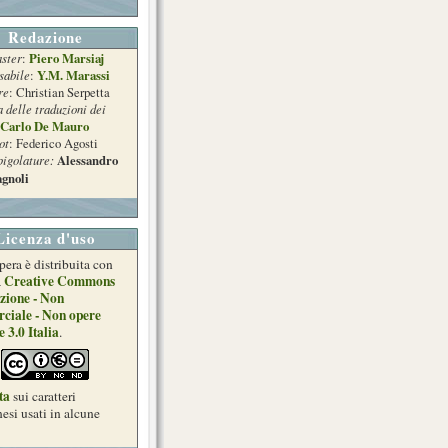
Redazione
ster
Piero Marsiaj
:
sabile
Y.M. Marassi
:
re
: Christian Serpetta
a delle traduzioni dei
Carlo De Mauro
ot
: Federico Agosti
pigolature:
Alessandro
gnoli
Licenza d'uso
pera è distribuita con
Creative Commons
a
zione - Non
ciale - Non opere
e 3.0 Italia
.
ta
sui caratteri
esi usati in alcune