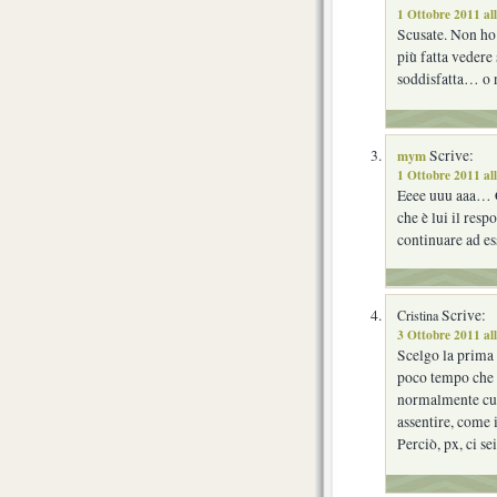
1 Ottobre 2011 al
Scusate. Non ho
più fatta vedere
soddisfatta… o 
mym
Scrive:
1 Ottobre 2011 al
Eeee uuu aaa… Ci
che è lui il res
continuare ad es
Scrive:
Cristina
3 Ottobre 2011 al
Scelgo la prima 
poco tempo che c
normalmente curi
assentire, come 
Perciò, px, ci s