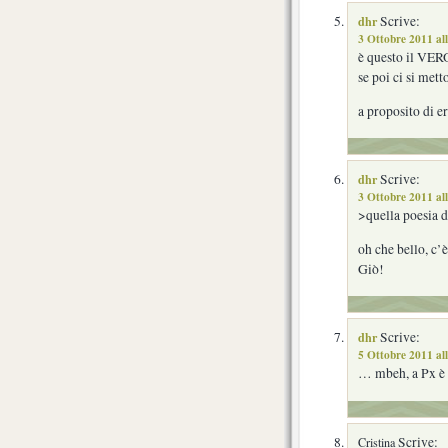
dhr
Scrive:
3 Ottobre 2011 al
è questo il VERO
se poi ci si me
a proposito di er
dhr
Scrive:
3 Ottobre 2011 al
>quella poesia 
oh che bello, c’
Giò!
dhr
Scrive:
5 Ottobre 2011 al
… mbeh, a Px è 
Scrive:
Cristina