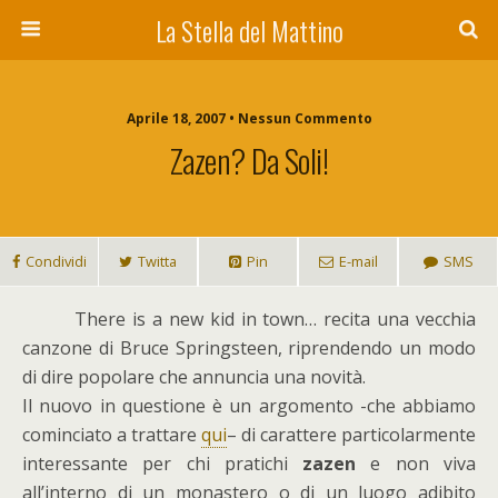
La Stella del Mattino
Aprile 18, 2007 • Nessun Commento
Zazen? Da Soli!
Condividi
Twitta
Pin
E-mail
SMS
T
here is a new kid in town… recita una vecchia
canzone di Bruce Springsteen, riprendendo un modo
di dire popolare che annuncia una novità.
Il nuovo in questione è un argomento -che abbiamo
cominciato a trattare
qui
– di carattere particolarmente
interessante per chi pratichi
zazen
e non viva
all’interno di un monastero o di un luogo adibito