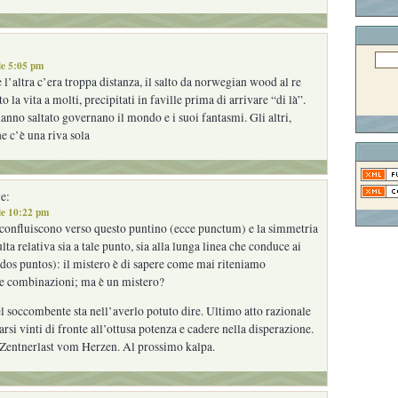
le 5:05 pm
 l’altra c’era troppa distanza, il salto da norwegian wood al re
to la vita a molti, precipitati in faville prima di arrivare “di là”.
anno saltato governano il mondo e i suoi fantasmi. Gli altri,
 c’è una riva sola
e:
le 10:22 pm
gni confluiscono verso questo puntino (ecce punctum) e la simmetria
lta relativa sia a tale punto, sia alla lunga linea che conduce ai
.dos puntos): il mistero è di sapere come mai riteniamo
te combinazioni; ma è un mistero?
el soccombente sta nell’averlo potuto dire. Ultimo atto razionale
rsi vinti di fronte all’ottusa potenza e cadere nella disperazione.
 Zentnerlast vom Herzen. Al prossimo kalpa.