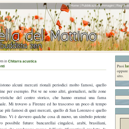
Home |
Pubblicazioni|
Immagini |
Registrati
ym in
Chitarra acustica
la
Puoi
nti
oppure 
sito.
istono alcuni mercati rionali periodici molto famosi, quello
ine per esempio. Poi ve ne sono altri, giornalieri, nelle zone
teristiche del centro storico, che hanno oramai una fama
nale. Mi trovavo a Firenze ed ho trascorso un poco di tempo
due più famosi di quei mercati, quello di San Lorenzo e quello
llino. Vi è davvero qualche cosa di nuovo, un simbolo potente
 possibile futuro: bancarellai cingalesi, arabi, brasiliani,