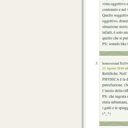
vista oggettivo 
contenuto e nel 
Quello soggettiv
oggettivo, domin
situazione storic
infatti, è solo u
quello che si pu
PS: sounds like 
Scriv
homosexual
23 Agosto 2010 al
Rettifiche. Ne
PHYSICA è la di
putrefazione. (N
l’inizio della rif
PS: che ingrata
etnia subumana, 
i gatti e le spiag
(^_*)