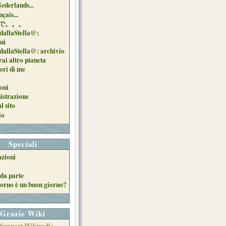
Nederlands...
çais...
で。。。
dallaStella@:
oni
dallaStella@: archivio
ai altro pianeta
uori di me
oni
strazione
l sito
io
Speciali
azioni
da parte
orno è un buon giorno?
Grazie Wiki