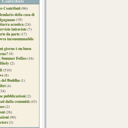
Contributi
o Contributi
(96)
lendario della casa di
lgagnano
(18)
itarra acustica
(24)
erviste intraviste
(7)
arte da parte
(17)
ovra inconsummabile
ni giorno è un buon
orno?
(4)
: Summer Follies
(16)
likely
(2)
li
(510)
ive
(8)
a del Buddha
(1)
ibri
(4)
(34)
e pubblicazioni
(2)
ati dalla comunità
(43)
ses
(2)
ioni
(26)
azioni
(90)
ctors
(3)