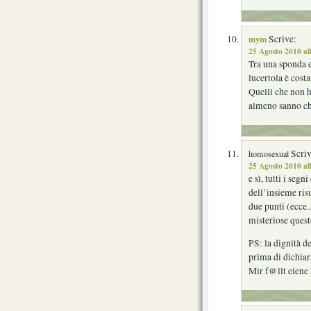
mym
Scrive:
25 Agosto 2010 al
Tra una sponda e
lucertola è costa
Quelli che non h
almeno sanno che
Scriv
homosexual
25 Agosto 2010 al
e sì, tutti i se
dell’insieme risu
due punti (ecce.
misteriose ques
PS: la dignità d
prima di dichiara
Mir f@llt eiene