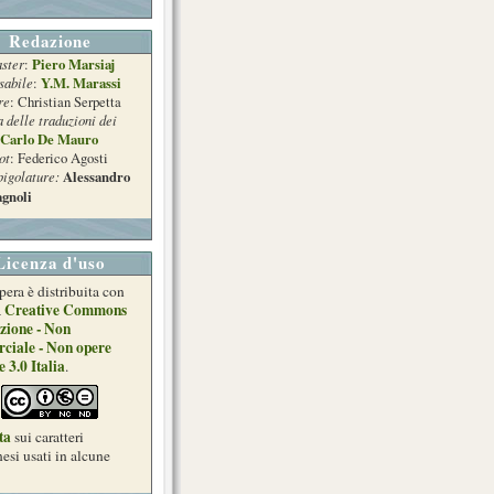
Redazione
ster
Piero Marsiaj
:
sabile
Y.M. Marassi
:
re
: Christian Serpetta
a delle traduzioni dei
Carlo De Mauro
ot
: Federico Agosti
pigolature:
Alessandro
gnoli
Licenza d'uso
pera è distribuita con
Creative Commons
a
zione - Non
ciale - Non opere
e 3.0 Italia
.
ta
sui caratteri
esi usati in alcune