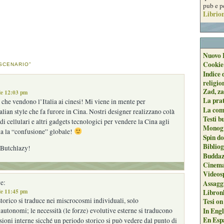
pub e p
Librion
Nuovo 
Cookie
“SCENARIO”
Indice 
religio
Zad, za
le 12:03 pm
La pra
 che vendono l’Italia ai cinesi! Mi viene in mente per
La com
alian style che fa furore in Cina. Nostri designer realizzano colà
Testi b
di cellulari e altri gadgets tecnologici per vendere la Cina agli
Monogr
lla la “confusione” globale!
Spin do
Biblio
 Butchlazy!
Buddaz
Cinema
Videos
e:
Assaggi
le 11:45 pm
Libron
orico si traduce nei miscrocosmi individuali, solo
Tesi on
In Engli
utonomi; le necessità (le forze) evolutive esterne si traducono
En Espa
lsioni interne sicché un periodo storico si può vedere dal punto di