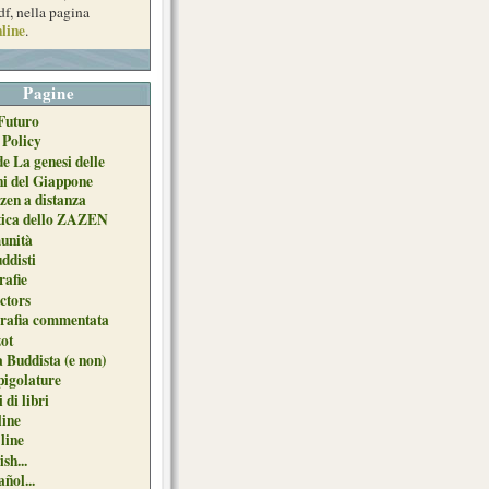
df, nella pagina
line
.
Pagine
Futuro
 Policy
de La genesi delle
ni del Giappone
zen a distanza
tica dello ZAZEN
unità
uddisti
afie
ctors
grafia commentata
ot
 Buddista (e non)
pigolature
 di libri
line
 line
sh...
ñol...