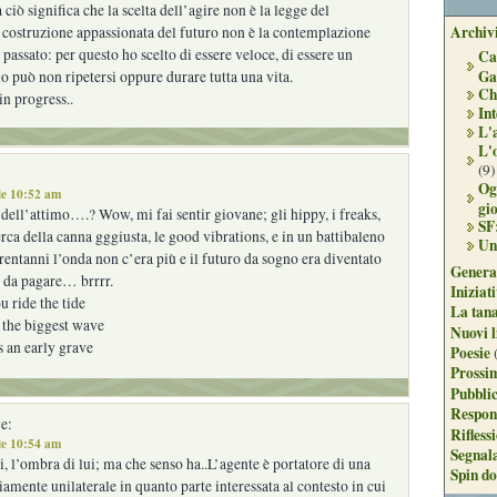
 ciò significa che la scelta dell’agire non è la legge del
Archivi
 costruzione appassionata del futuro non è la contemplazione
 passato: per questo ho scelto di essere veloce, di essere un
Ca
Ga
o può non ripetersi oppure durare tutta una vita.
Ch
in progress..
Int
L'
L'
(9)
Og
le 10:52 am
gi
a dell’attimo….? Wow, mi fai sentir giovane; gli hippy, i freaks,
SF
erca della canna gggiusta, le good vibrations, e in un battibaleno
Un
entanni l’onda non c’era più e il futuro da sogno era diventato
Genera
te da pagare… brrrr.
Iniziat
u ride the tide
La tan
 the biggest wave
Nuovi l
 an early grave
Poesie
Prossim
Pubblic
Respon
e:
Rifless
le 10:54 am
Segnal
i, l’ombra di lui; ma che senso ha..L’agente è portatore di una
Spin do
iamente unilaterale in quanto parte interessata al contesto in cui