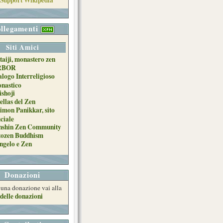
llegamenti
Siti Amici
taiji, monastero zen
RBOR
alogo Interreligioso
nastico
ishoji
ellas del Zen
imon Panikkar, sito
iciale
nshin Zen Community
tozen Buddhism
ngelo e Zen
Donazioni
e una donazione vai alla
delle donazioni