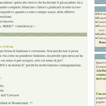
accadono; spetta allo storico che ha davanti il già accaduto, ha a
uadro completo, bilanciare i fattori e giudicarli in tutto la loro
corgendovi, quando ci sono e sempre scarse, delle effettive
• Web ma
posizione.
• Respon
i rincorre..
• Curato
• Ricerc
-REEE|?” (Antichrist jr) –
testi
:
• Buddaz
• Videos
Roma
le 11:00 am
gni forma di fatalismo è corruzione. Non perchè non si possa
la vita come un grandioso fatalismo, ma perchè ogni epoca ne ha
l cui senso si può scorgere..solo col senno di poi?
Quest'o
 è un destino.E’ perchè ha molta fantasia e immaginazione,
Licenz
Attribu
commer
..
derivat
ite,
illa
Una no
o dell’Universo
giappon
pagine
etdark in Wonderland.. ^^