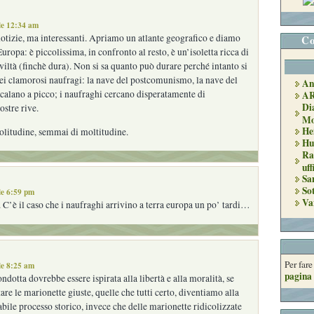
le 12:34 am
otizie, ma interessanti. Apriamo un atlante geografico e diamo
Co
uropa: è piccolissima, in confronto al resto, è un’isoletta ricca di
iviltà (finchè dura). Non si sa quanto può durare perché intanto si
dei clamorosi naufragi: la nave del postcomunismo, la nave del
An
calano a picco; i naufraghi cercano disperatamente di
A
Di
ostre rive.
Mo
He
solitudine, semmai di moltitudine.
Hu
Ra
uff
Sa
So
le 6:59 pm
Va
. C’è il caso che i naufraghi arrivino a terra europa un po’ tardi…
Per far
le 8:25 am
pagina 
ndotta dovrebbe essere ispirata alla libertà e alla moralità, se
re le marionette giuste, quelle che tutti certo, diventiamo alla
abile processo storico, invece che delle marionette ridicolizzate