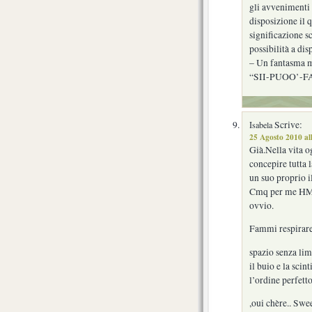
gli avvenimenti 
disposizione il q
significazione s
possibilità a dis
– Un fantasma m
“SII-PUOO’-FA:
Scrive:
Isabela
25 Agosto 2010 al
Già.Nella vita o
concepire tutta 
un suo proprio i
Cmq per me HMSX
ovvio.
Fammi respirare
spazio senza lim
il buio e la scint
l’ordine perfett
,oui chère.. Swe