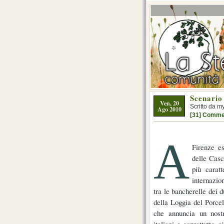
Scenario
Ven, 20
Scritto da m
Ago 2010
[31] Comme
A
Firenze es
delle Casc
più carat
internazio
tra le bancherelle dei 
della Loggia del Porce
che annuncia un nostro