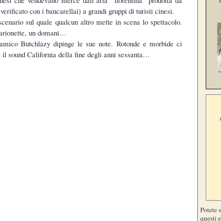
cinesi che vendevano merce dall’aria “fiorentina” prodotta da
rificato con i bancarellai) a grandi gruppi di turisti cinesi.
 scenario sul quale qualcun altro mette in scena lo spettacolo.
marionette, un domani…
’amico Butchlazy dipinge le sue note. Rotonde e morbide ci
 il sound California della fine degli anni sessanta…
Potete 
questi e