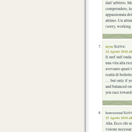
dall’arbitrio. Ma
comprendere, la
appassionata del
attimo. Un attim
(sorry, working 
mym
Scrive:
24 Agosto 2010 al
Il surf sull’ond
una vita alla ric
avevamo quasi tr
realtà di bollet
… but only if yo
and balanced on
you race towards
Scriv
homosexual
25 Agosto 2010 al
Aha. Ecco chi se
visione necessar