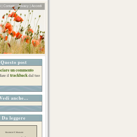
 |
Contatti |
Privacy |
Accedi
Questo post
sciare un commento
trackback
fare il
dal tuo
Vedi anche...
Da leggere