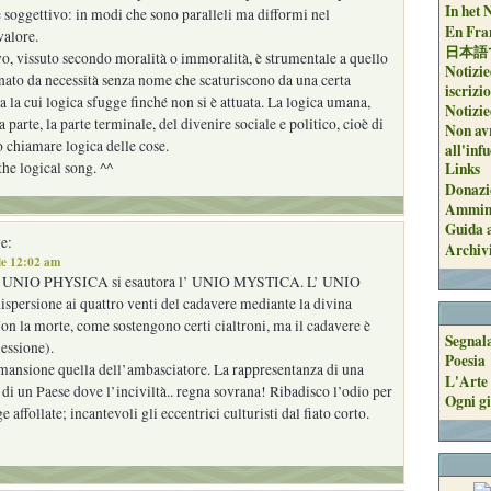
In het 
e soggettivo: in modi che sono paralleli ma difformi nel
En Fran
valore.
日本語
o, vissuto secondo moralità o immoralità, è strumentale a quello
Notizie
ato da necessità senza nome che scaturiscono da una certa
iscrizi
a la cui logica sfugge finché non si è attuata. La logica umana,
Notizie
na parte, la parte terminale, del divenire sociale e politico, cioè di
Non avr
ò chiamare logica delle cose.
all'inf
the logical song. ^^
Links
Donazi
Ammini
Guida a
e:
Archiv
le 12:02 am
ll’ UNIO PHYSICA si esautora l’ UNIO MYSTICA. L’ UNIO
spersione ai quattro venti del cadavere mediante la divina
on la morte, come sostengono certi cialtroni, ma il cadavere è
Segnal
lessione).
Poesia
 mansione quella dell’ambasciatore. La rappresentanza di una
L'Arte 
di un Paese dove l’inciviltà.. regna sovrana! Ribadisco l’odio per
Ogni gi
ge affollate; incantevoli gli eccentrici culturisti dal fiato corto.