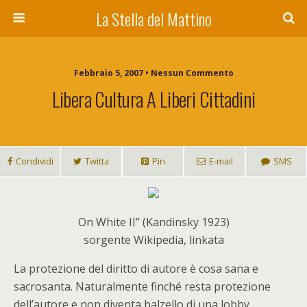
La Stella del Mattino
Febbraio 5, 2007 • Nessun Commento
Libera Cultura A Liberi Cittadini
Condividi
Twitta
Pin
E-mail
SMS
On White II” (Kandinsky 1923)
sorgente Wikipedia, linkata
L
a protezione del diritto di autore è cosa sana e
sacrosanta. Naturalmente finché resta protezione
dell’autore e non diventa balzello di una lobby