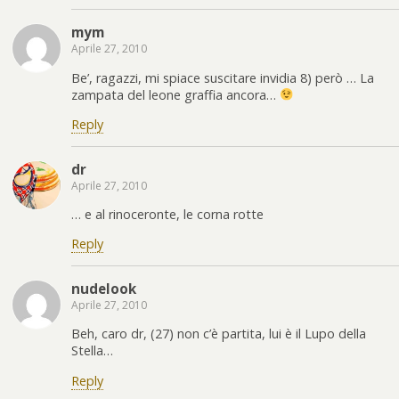
mym
Aprile 27, 2010
Be’, ragazzi, mi spiace suscitare invidia 8) però … La
zampata del leone graffia ancora…
Reply
dr
Aprile 27, 2010
… e al rinoceronte, le corna rotte
Reply
nudelook
Aprile 27, 2010
Beh, caro dr, (27) non c’è partita, lui è il Lupo della
Stella…
Reply