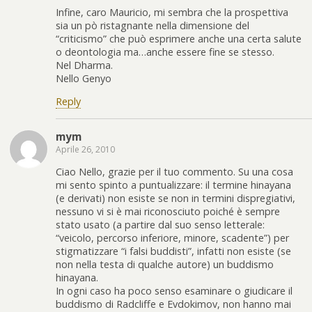
Infine, caro Mauricio, mi sembra che la prospettiva
sia un pò ristagnante nella dimensione del
“criticismo” che può esprimere anche una certa salute
o deontologia ma…anche essere fine se stesso.
Nel Dharma.
Nello Genyo
Reply
mym
Aprile 26, 2010
Ciao Nello, grazie per il tuo commento. Su una cosa
mi sento spinto a puntualizzare: il termine hinayana
(e derivati) non esiste se non in termini dispregiativi,
nessuno vi si è mai riconosciuto poiché è sempre
stato usato (a partire dal suo senso letterale:
“veicolo, percorso inferiore, minore, scadente”) per
stigmatizzare “i falsi buddisti”, infatti non esiste (se
non nella testa di qualche autore) un buddismo
hinayana.
In ogni caso ha poco senso esaminare o giudicare il
buddismo di Radcliffe e Evdokimov, non hanno mai