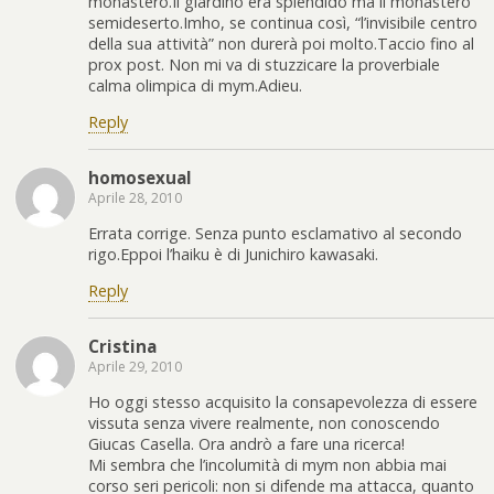
monastero.Il giardino era splendido ma il monastero
semideserto.Imho, se continua così, “l’invisibile centro
della sua attività” non durerà poi molto.Taccio fino al
prox post. Non mi va di stuzzicare la proverbiale
calma olimpica di mym.Adieu.
Reply
homosexual
Aprile 28, 2010
Errata corrige. Senza punto esclamativo al secondo
rigo.Eppoi l’haiku è di Junichiro kawasaki.
Reply
Cristina
Aprile 29, 2010
Ho oggi stesso acquisito la consapevolezza di essere
vissuta senza vivere realmente, non conoscendo
Giucas Casella. Ora andrò a fare una ricerca!
Mi sembra che l’incolumità di mym non abbia mai
corso seri pericoli: non si difende ma attacca, quanto