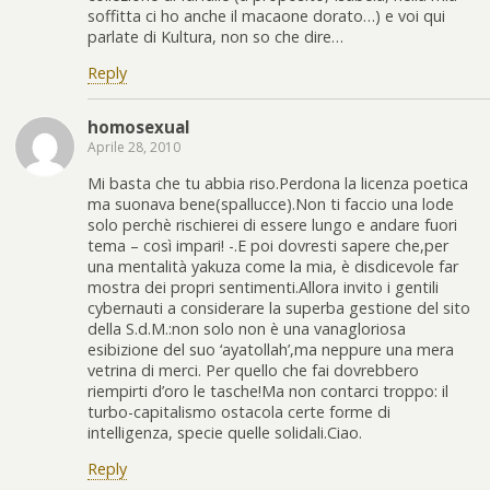
soffitta ci ho anche il macaone dorato…) e voi qui
parlate di Kultura, non so che dire…
Reply
homosexual
Aprile 28, 2010
Mi basta che tu abbia riso.Perdona la licenza poetica
ma suonava bene(spallucce).Non ti faccio una lode
solo perchè rischierei di essere lungo e andare fuori
tema – così impari! -.E poi dovresti sapere che,per
una mentalità yakuza come la mia, è disdicevole far
mostra dei propri sentimenti.Allora invito i gentili
cybernauti a considerare la superba gestione del sito
della S.d.M.:non solo non è una vanagloriosa
esibizione del suo ‘ayatollah’,ma neppure una mera
vetrina di merci. Per quello che fai dovrebbero
riempirti d’oro le tasche!Ma non contarci troppo: il
turbo-capitalismo ostacola certe forme di
intelligenza, specie quelle solidali.Ciao.
Reply