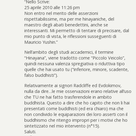
“Nello Scrive:
25 aprile 2010 alle 11:26 pm
Non entro nel merito delle asserzioni
rispettabilissime, ma per me hinayaniche, del
maestro degli abati benedettini, anche se
interessanti. Mi permetto di tentare di precisare, dal
mio punto di vista, le riflessioni susseguenti di
Mauricio Yushin.”
Nell’ambito degli studi accademici, il termine
“Hinayana”, viene tradotto come “Piccolo Veicolo”,
quindi nessuna valenza spregiativa o riduttiva tipo
quelle che hai usato tu (“inferiore, minore, scadente,
falso buddhisti”).
Relativamente ai signori Radcliffe ed Evdokimov,
nulla da dire…le mie osservazioni erano relative all’uso
che TU ne hai fatto trasferendole in ambito
buddhista. Questo a dire che ho capito che non li hai
presentati come buddhisti (ed era chiaro) ma che
non condivido le equiparazioni dei loro asserti con il
buddhismo che ritengo impropri per i motivi che ho
sintetizzato nel mio intervento (n°15).
Saluti.