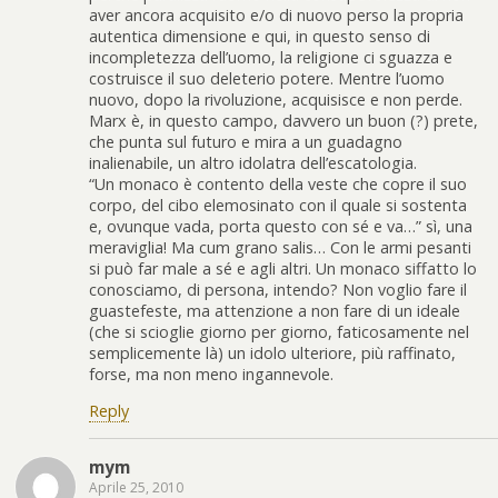
aver ancora acquisito e/o di nuovo perso la propria
autentica dimensione e qui, in questo senso di
incompletezza dell’uomo, la religione ci sguazza e
costruisce il suo deleterio potere. Mentre l’uomo
nuovo, dopo la rivoluzione, acquisisce e non perde.
Marx è, in questo campo, davvero un buon (?) prete,
che punta sul futuro e mira a un guadagno
inalienabile, un altro idolatra dell’escatologia.
“Un monaco è contento della veste che copre il suo
corpo, del cibo elemosinato con il quale si sostenta
e, ovunque vada, porta questo con sé e va…” sì, una
meraviglia! Ma cum grano salis… Con le armi pesanti
si può far male a sé e agli altri. Un monaco siffatto lo
conosciamo, di persona, intendo? Non voglio fare il
guastefeste, ma attenzione a non fare di un ideale
(che si scioglie giorno per giorno, faticosamente nel
semplicemente là) un idolo ulteriore, più raffinato,
forse, ma non meno ingannevole.
Reply
mym
Aprile 25, 2010