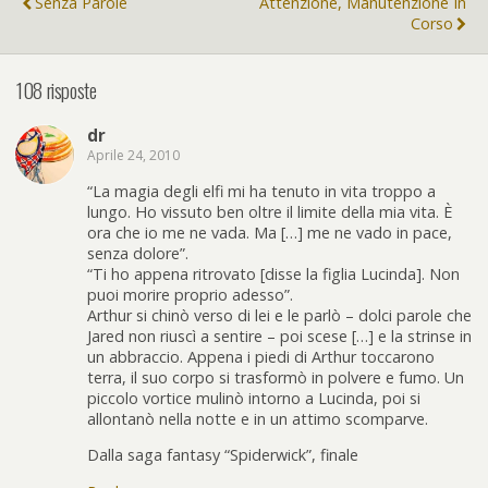
Senza Parole
Attenzione, Manutenzione In
Corso
108 risposte
dr
Aprile 24, 2010
“La magia degli elfi mi ha tenuto in vita troppo a
lungo. Ho vissuto ben oltre il limite della mia vita. È
ora che io me ne vada. Ma […] me ne vado in pace,
senza dolore”.
“Ti ho appena ritrovato [disse la figlia Lucinda]. Non
puoi morire proprio adesso”.
Arthur si chinò verso di lei e le parlò – dolci parole che
Jared non riuscì a sentire – poi scese […] e la strinse in
un abbraccio. Appena i piedi di Arthur toccarono
terra, il suo corpo si trasformò in polvere e fumo. Un
piccolo vortice mulinò intorno a Lucinda, poi si
allontanò nella notte e in un attimo scomparve.
Dalla saga fantasy “Spiderwick”, finale