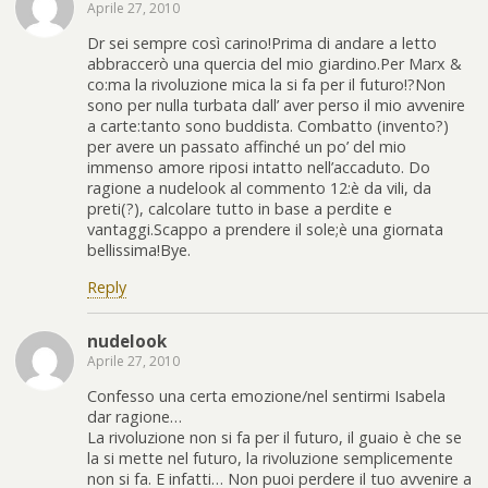
Aprile 27, 2010
Dr sei sempre così carino!Prima di andare a letto
abbraccerò una quercia del mio giardino.Per Marx &
co:ma la rivoluzione mica la si fa per il futuro!?Non
sono per nulla turbata dall’ aver perso il mio avvenire
a carte:tanto sono buddista. Combatto (invento?)
per avere un passato affinché un po’ del mio
immenso amore riposi intatto nell’accaduto. Do
ragione a nudelook al commento 12:è da vili, da
preti(?), calcolare tutto in base a perdite e
vantaggi.Scappo a prendere il sole;è una giornata
bellissima!Bye.
Reply
nudelook
Aprile 27, 2010
Confesso una certa emozione/nel sentirmi Isabela
dar ragione…
La rivoluzione non si fa per il futuro, il guaio è che se
la si mette nel futuro, la rivoluzione semplicemente
non si fa. E infatti… Non puoi perdere il tuo avvenire a