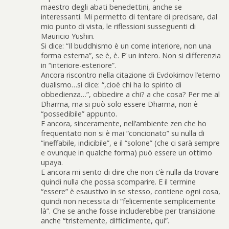
maestro degli abati benedettini, anche se
interessanti. Mi permetto di tentare di precisare, dal
mio punto di vista, le riflessioni susseguenti di
Mauricio Yushin.
Si dice: “Il buddhismo è un come interiore, non una
forma esterna”, se è, è. E’ un intero. Non si differenzia
in “interiore-esteriore”.
Ancora riscontro nella citazione di Evdokimov l’eterno
dualismo…si dice: “,cioè chi ha lo spirito di
obbedienza…”, obbedire a chi? a che cosa? Per me al
Dharma, ma si può solo essere Dharma, non è
“possedibile” appunto.
E ancora, sinceramente, nell’ambiente zen che ho
frequentato non si è mai “concionato” su nulla di
“ineffabile, indicibile”, e il “solone” (che ci sarà sempre
e ovunque in qualche forma) può essere un ottimo
upaya.
E ancora mi sento di dire che non c’è nulla da trovare
quindi nulla che possa scomparire. E il termine
“essere” è esaustivo in se stesso, contiene ogni cosa,
quindi non necessita di “felicemente semplicemente
là”. Che se anche fosse includerebbe per transizione
anche “tristemente, difficilmente, qui”.