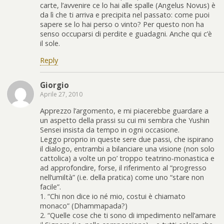
carte, l’avvenire ce lo hai alle spalle (Angelus Novus) è
da lì che ti arriva e precipita nel passato: come puoi
sapere se lo hai perso o vinto? Per questo non ha
senso occuparsi di perdite e guadagni. Anche qui c’è
il sole.
Reply
Giorgio
Aprile 27, 2010
Apprezzo l’argomento, e mi piacerebbe guardare a
un aspetto della prassi su cui mi sembra che Yushin
Sensei insista da tempo in ogni occasione.
Leggo proprio in queste sere due passi, che ispirano
il dialogo, entrambi a bilanciare una visione (non solo
cattolica) a volte un po’ troppo teatrino-monastica e
ad approfondire, forse, il riferimento al “progresso
nell’umiltà” (i.e. della pratica) come uno “stare non
facile”.
1. “Chi non dice io né mio, costui è chiamato
monaco” (Dhammapada?)
2. “Quelle cose che ti sono di impedimento nell’amare