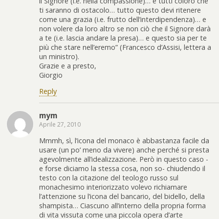
il Signore (i.e. nella compassione)… e tutti coloro che
ti saranno di ostacolo… tutto questo devi ritenere
come una grazia (i.e. frutto dell’interdipendenza)… e
non volere da loro altro se non ciò che il Signore darà
a te (i.e. lascia andare la presa)… e questo sia per te
più che stare nell’eremo” (Francesco d’Assisi, lettera a
un ministro).
Grazie e a presto,
Giorgio
Reply
mym
Aprile 27, 2010
Mmmh, sì, l’icona del monaco è abbastanza facile da
usare (un po’ meno da vivere) anche perché si presta
agevolmente all’idealizzazione. Però in questo caso -
e forse diciamo la stessa cosa, non so- chiudendo il
testo con la citazione del teologo russo sul
monachesimo interiorizzato volevo richiamare
l’attenzione su l’icona del bancario, del bidello, della
shampista… Ciascuno all’interno della propria forma
di vita vissuta come una piccola opera d’arte