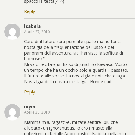
spacco la testa(^_^)
Reply
Isabela
Aprile 27, 2010
Caro dr il futuro sarà pure alle spalle ma ho tanta
nostalgia della frequentazione del lusso e dei
panorami dell’avventura.Ma l’hai vista la soffitta di
homosex?
Mi va di recitare un haiku di Junichiro Kawasa: “Abito
un tempo che ha un occhio solo e guarda il passato.
Il futuro è alle spalle. La nostalgia è noia che dilaga.
Nostalgia della nostra nostalgia”.Bonne nuit.
Reply
mym
Aprile 28, 2010
Mamma mia, ragazzi/e, mi fate sentire -più che
allupato- un ignorantibus. Io ero rimasto alla
collezione di farfalle (a proposito, Isabela, nella mia