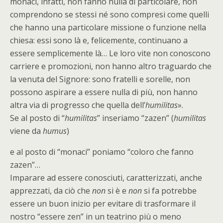
monaci, infatti, non fanno nulla di particolare, non
comprendono se stessi né sono compresi come quelli
che hanno una particolare missione o funzione nella
chiesa: essi sono là e, felicemente, continuano a
essere semplicemente là… Le loro vite non conoscono
carriere e promozioni, non hanno altro traguardo che
la venuta del Signore: sono fratelli e sorelle, non
possono aspirare a essere nulla di più, non hanno
altra via di progresso che quella dell’
humilitas
».
Se al posto di “
humilitas
” inseriamo “zazen” (
humilitas
viene da
humus
)
e al posto di “monaci” poniamo “coloro che fanno
zazen”…
Imparare ad essere conosciuti, caratterizzati, anche
apprezzati, da ciò che
non
si è e
non
si fa potrebbe
essere un buon inizio per evitare di trasformare il
nostro “essere zen” in un teatrino più o meno