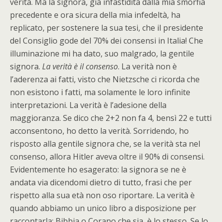
verità. Ma la signora, già infastidita dalla mia smorfia
precedente e ora sicura della mia infedeltà, ha
replicato, per sostenere la sua tesi, che il presidente
del Consiglio gode del 70% dei consensi in Italia! Che
illuminazione mi ha dato, suo malgrado, la gentile
signora.
La verità è il consenso
. La verità non è
l’aderenza ai fatti, visto che Nietzsche ci ricorda che
non esistono i fatti, ma solamente le loro infinite
interpretazioni. La verità è l’adesione della
maggioranza. Se dico che 2+2 non fa 4, bensì 22 e tutti
acconsentono, ho detto la verità. Sorridendo, ho
risposto alla gentile signora che, se la verità sta nel
consenso, allora Hitler aveva oltre il 90% di consensi.
Evidentemente ho esagerato: la signora se ne è
andata via dicendomi dietro di tutto, frasi che per
rispetto alla sua età non oso riportare. La verità è
quando abbiamo un unico libro a disposizione per
raccontarla: Bibbia o Corano che sia, è lo stesso. Se lo