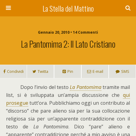
La Stella del Mattino
Gennaio 20, 2010 • 14 Commenti
La Pantomima 2: Il Lato Cristiano
Condividi
Twitta
Pin
E-mail
SMS
D
opo l’invio del testo
La Pantomima
tramite mail
list, si è sviluppata un’ampia discussione che
qui
prosegue
tutt’ora. Pubblichiamo oggi un contributo al
“discorso” che pare alieno sia per la sua collocazione
religiosa sia per un’apparente contraddizione con il
testo de
La Pantomima
. Dico “pare” alieno e
“apparente” contraddizione perché a mio avviso è una