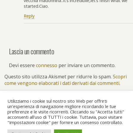
vecchia madonnina..It’s incredibile,let’s finish what we
started.Ciao.
Reply
Lascia un commento
Devi essere
connesso
per inviare un commento.
Questo sito utilizza Akismet per ridurre lo spam.
Scopri
come vengono elaborati i dati derivati dai commenti
.
Utilizziamo i cookie sul nostro sito Web per offrirti
un'esperienza di navigazione migliore ricordando le tue
preferenze e le visite ricorrenti. Cliccando su "Accetta tutti"
Torna su
acconsenti all'uso di TUTTI i cookie. Tuttavia, puoi visitare
"Impostazioni cookie" per fornire un consenso controllato.
Dispositivo Portatile
Pc Desktop