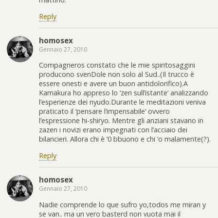
Reply
homosex
Gennaio 27, 2010
Compagneros constato che le mie spiritosaggini
producono svenDole non solo al Sud..(Il trucco è
essere onesti e avere un buon antidolorifico).A
Kamakura ho appreso lo ‘zen sull’istante’ analizzando
l’esperienze dei nyudo.Durante le meditazioni veniva
praticato il ‘pensare l’impensabile’ ovvero
l’espressione hi-shiryo. Mentre gli anziani stavano in
zazen i novizi erano impegnati con l’acciaio dei
bilancieri. Allora chi è ‘0 bbuono e chi ‘o malamente(?).
Reply
homosex
Gennaio 27, 2010
Nadie comprende lo que sufro yo,todos me miran y
se van.. ma un vero basterd non vuota mai il