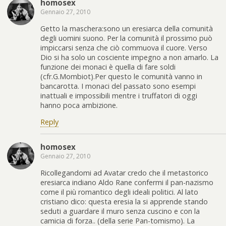
homosex
Gennaio 27, 2010
Getto la maschera:sono un eresiarca della comunità
degli uomini suono. Per la comunità il prossimo può
impiccarsi senza che ciò commuova il cuore. Verso
Dio si ha solo un cosciente impegno a non amarlo. La
funzione dei monaci è quella di fare soldi
(cfr.G.Mombiot).Per questo le comunità vanno in
bancarotta. I monaci del passato sono esempi
inattuali e impossibili mentre i truffatori di oggi
hanno poca ambizione.
Reply
homosex
Gennaio 27, 2010
Ricollegandomi ad Avatar credo che il metastorico
eresiarca indiano Aldo Rane confermi il pan-nazismo
come il più romantico degli ideali politici. Al lato
cristiano dico: questa eresia la si apprende stando
seduti a guardare il muro senza cuscino e con la
camicia di forza.. (della serie Pan-tomismo). La