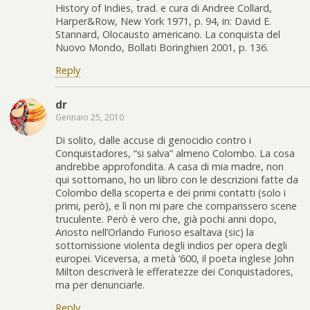
History of Indies, trad. e cura di Andree Collard,
Harper&Row, New York 1971, p. 94, in: David E.
Stannard, Olocausto americano. La conquista del
Nuovo Mondo, Bollati Boringhieri 2001, p. 136.
Reply
dr
Gennaio 25, 2010
Di solito, dalle accuse di genocidio contro i
Conquistadores, “si salva” almeno Colombo. La cosa
andrebbe approfondita. A casa di mia madre, non
qui sottomano, ho un libro con le descrizioni fatte da
Colombo della scoperta e dei primi contatti (solo i
primi, però), e lì non mi pare che comparissero scene
truculente. Però è vero che, già pochi anni dopo,
Ariosto nell’Orlando Furioso esaltava (sic) la
sottomissione violenta degli indios per opera degli
europei. Viceversa, a metà ‘600, il poeta inglese John
Milton descriverà le efferatezze dei Conquistadores,
ma per denunciarle.
Reply