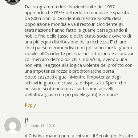
Dal programma delle Nazioni Unite del 1997
apprendo che l’83% del reddito mondiale è spartito
da 800milioni di Occidentali mentre all’82% della
popolazione mondiale va il resto.In Occidente gli
stati nazione hanno fatto le guerre perseguendo il
nobile fine delle tasse e dello stato sociale ovvero di
una più equa distribuzione della ricchezza.E’ chiaro
che i paesi terzomondisti non possono fare la guerra
‘nobile’ all’Occidente per spartirsi il bottino e allora vai
col mercato dell’odio.E chi si odia?Chi, vivendo una
non-vita, reagisce alla logica violenta del profitto con
una impotenza rozza e proditoria(che porta
botte,cazzotti e guai..)Mentre l’impotenza degli
schiavi in giacca e cravatta è rispettata..Spero che
nessuno si offenda ma al sud siamo ai livelli
dell’africa(giusto un pò più eleganti) e al nord?
Reply
jf
Gennaio 11, 2010
A Cristina: manda pure a chi vuoi, il Secolo poi è stato