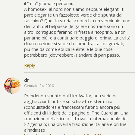
il “mio” giornale per anni.
A homosex: al nord non siamo neppure eleganti: ti
pare elegante un fazzoletto verde che spunta dal
taschino? Questa storia scoperchia un verminaio, uno
dei tanti del belpaese (le galere nostrane sono un
altro, contiguo): faranno in fretta a ricoprirlo, a non
parlarne più, e a continuare peggio di prima. La civiltà
di una nazione si vede da come tratta i disgraziati,
più che da come educa le élite: e le due cose
potrebbero (dovrebbero?) andare di pari passo.
Reply
dr
Gennaio 24, 2010
Prendendo spunto dal film Avatar, una serie di
agghiaccianti notizie su schiavitù e sterminio
(conquistadores e francescani furono ancora più
efficienti di Hitler!) dalle pagine di The Guardian. Una
traduzione dell’articolo si trova su Internazionale del
22 gennaio; una diversa traduzione italiana è on line
all’indirizzo