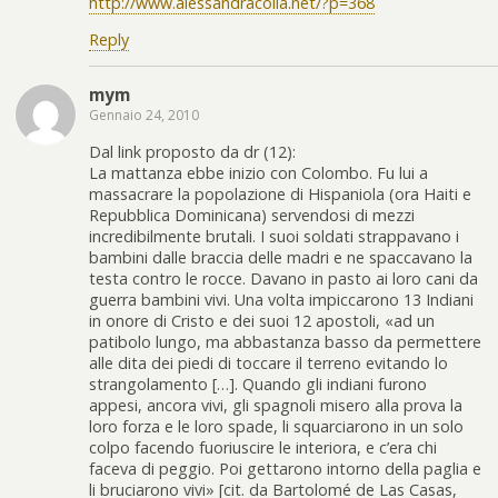
http://www.alessandracolla.net/?p=368
Reply
mym
Gennaio 24, 2010
Dal link proposto da dr (12):
La mattanza ebbe inizio con Colombo. Fu lui a
massacrare la popolazione di Hispaniola (ora Haiti e
Repubblica Dominicana) servendosi di mezzi
incredibilmente brutali. I suoi soldati strappavano i
bambini dalle braccia delle madri e ne spaccavano la
testa contro le rocce. Davano in pasto ai loro cani da
guerra bambini vivi. Una volta impiccarono 13 Indiani
in onore di Cristo e dei suoi 12 apostoli, «ad un
patibolo lungo, ma abbastanza basso da permettere
alle dita dei piedi di toccare il terreno evitando lo
strangolamento […]. Quando gli indiani furono
appesi, ancora vivi, gli spagnoli misero alla prova la
loro forza e le loro spade, li squarciarono in un solo
colpo facendo fuoriuscire le interiora, e c’era chi
faceva di peggio. Poi gettarono intorno della paglia e
li bruciarono vivi» [cit. da Bartolomé de Las Casas,