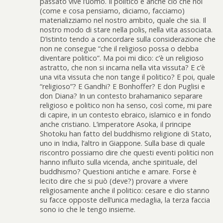
passato vive l’uomo. Il politico è anche ciò che noi
(come e cosa pensiamo, diciamo, facciamo)
materializziamo nel nostro ambito, quale che sia. Il
nostro modo di stare nella polis, nella vita associata.
D’istinto tendo a concordare sulla considerazione che
non ne consegue “che il religioso possa o debba
diventare politico”. Ma poi mi dico: c’è un religioso
astratto, che non si incarna nella vita vissuta? E c’è
una vita vissuta che non tange il politico? E poi, quale
“religioso”? E Gandhi? E Bonhoffer? E don Puglisi e
don Diana? In un contesto brahamanico separare
religioso e politico non ha senso, così come, mi pare
di capire, in un contesto ebraico, islamico e in fondo
anche cristiano. L’imperatore Asoka, il principe
Shotoku han fatto del buddhismo religione di Stato,
uno in India, l’altro in Giappone. Sulla base di quale
riscontro possiamo dire che questi eventi politici non
hanno influito sulla vicenda, anche spirituale, del
buddhismo? Questioni antiche e amare. Forse è
lecito dire che si può (deve?) provare a vivere
religiosamente anche il politico: cesare e dio stanno
su facce opposte dell’unica medaglia, la terza faccia
sono io che le tengo insieme.