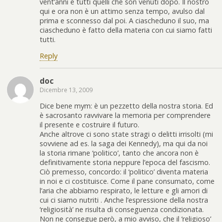
vent’anni e tutti quelli che son venuti dopo. Il nostro
qui e ora non è un attimo senza tempo, avulso dal
prima e sconnesso dal poi. A ciascheduno il suo, ma
ciascheduno è fatto della materia con cui siamo fatti
tutti.
Reply
doc
Dicembre 13, 2009
Dice bene mym: è un pezzetto della nostra storia. Ed
è sacrosanto ravvivare la memoria per comprendere
il presente e costruire il futuro.
Anche altrove ci sono state stragi o delitti irrisolti (mi
sovviene ad es. la saga dei Kennedy), ma qui da noi
la storia rimane ‘politico’, tanto che ancora non è
definitivamente storia neppure l’epoca del fascismo.
Ciò premesso, concordo: il ‘politico’ diventa materia
in noi e ci costituisce. Come il pane consumato, come
l’aria che abbiamo respirato, le letture e gli amori di
cui ci siamo nutriti . Anche l’espressione della nostra
‘religiosità’ ne risulta di conseguenza condizionata.
Non ne consegue però, a mio avviso, che il ‘religioso’