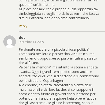
come parte integrante della (propia) esistenza. Ma
questa è un’altra storia.
Mi piace pensare che è proprio quella ‘opportunità’-
simboleggiata se vogliamo dallo zazen – che faceva
dire al Patriarca: non dobbiamo contaminarlo!
Reply
doc
Dicembre 13, 2009
Perdonate ancora una piccola chiosa ‘politica’.
Forse sarà per l’età o per vecchio vizio italico, ma
sembriamo troppo spesso più orientati al passato
che al futuro.
Va bene la ‘memoria’, ma intanto la storia è andata
avanti… Oggi i grandi temi politici sono anche e
soprattutto quelli che si dibattono e si combattono
per le strade di Copenhagen.
Alla enorme, spietata, tracotante violenza delle
multinazionali e dei loro lacchè, si contrappone il
sacro e santo furore di giovani che si battono per
poter domani ancora respirare l’aria o bere l’acqua
che gli lasceremo (se glie ne lasceremo), seppur