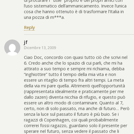
di procurare l’ “utile” proprio e dei propri amici con
l’uso sistematico dell’ammanicamento. Invece l’unica
cosa che hanno ottenuto è di trasformare l’Italia in
una pozza di m***a.
Reply
jf
Dicembre 13, 2009
Ciao Doc, concordo con quasi tutto ciò che scrivi nel
6. Credo anche che lo spazio di cui parli, che mi ha
attirato a suo tempo e sempre mi richiama, debba
“inghiottire” tutto il tempo della mia vita e non
essere un ritaglio di tempo fra altri tempi. La meta
della via mi pare quella. Altrimenti quell’opportunità
(rappresentata idealmente e praticamente per me
dallo zazen) diventa nicchia di rifugio, e questo può
essere un altro modo di contaminare. Quanto al 7,
certo, non di solo passato, ma anche di futuro… Però
senza la luce sul passato il futuro è più buio. Se i
ragazzi di Copenhagen, coi quali probabilmente
correrei fossi ragazzo, guardano solo il presente per
sperare nel futuro, senza vedere il passato che li