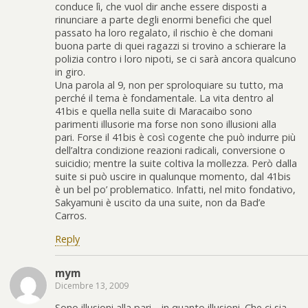
conduce lì, che vuol dir anche essere disposti a
rinunciare a parte degli enormi benefici che quel
passato ha loro regalato, il rischio è che domani
buona parte di quei ragazzi si trovino a schierare la
polizia contro i loro nipoti, se ci sarà ancora qualcuno
in giro.
Una parola al 9, non per sproloquiare su tutto, ma
perché il tema è fondamentale. La vita dentro al
41bis e quella nella suite di Maracaibo sono
parimenti illusorie ma forse non sono illusioni alla
pari. Forse il 41bis è così cogente che può indurre più
dell’altra condizione reazioni radicali, conversione o
suicidio; mentre la suite coltiva la mollezza. Però dalla
suite si può uscire in qualunque momento, dal 41bis
è un bel po’ problematico. Infatti, nel mito fondativo,
Sakyamuni è uscito da una suite, non da Bad’e
Carros.
Reply
mym
Dicembre 13, 2009
Sono illusioni alla pari… in quanto illusioni. Che ci sia