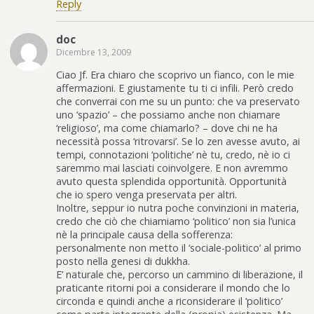
Reply
doc
Dicembre 13, 2009
Ciao Jf. Era chiaro che scoprivo un fianco, con le mie
affermazioni. E giustamente tu ti ci infili. Però credo
che converrai con me su un punto: che va preservato
uno ‘spazio’ – che possiamo anche non chiamare
‘religioso’, ma come chiamarlo? – dove chi ne ha
necessità possa ‘ritrovarsi’. Se lo zen avesse avuto, ai
tempi, connotazioni ‘politiche’ nè tu, credo, nè io ci
saremmo mai lasciati coinvolgere. E non avremmo
avuto questa splendida opportunità. Opportunità
che io spero venga preservata per altri.
Inoltre, seppur io nutra poche convinzioni in materia,
credo che ciò che chiamiamo ‘politico’ non sia l’unica
nè la principale causa della sofferenza:
personalmente non metto il ‘sociale-politico’ al primo
posto nella genesi di dukkha.
E’ naturale che, percorso un cammino di liberazione, il
praticante ritorni poi a considerare il mondo che lo
circonda e quindi anche a riconsiderare il ‘politico’