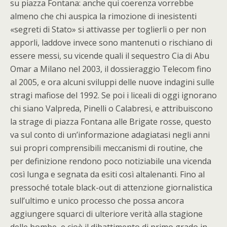
su piazza Fontana: anche qui coerenza vorrebbe
almeno che chi auspica la rimozione di inesistenti
«segreti di Stato» si attivasse per toglierli o per non
apporli, laddove invece sono mantenuti o rischiano di
essere messi, su vicende quali il sequestro Cia di Abu
Omar a Milano nel 2003, il dossieraggio Telecom fino
al 2005, e ora alcuni sviluppi delle nuove indagini sulle
stragi mafiose del 1992. Se poi i liceali di oggi ignorano
chi siano Valpreda, Pinelli o Calabresi, e attribuiscono
la strage di piazza Fontana alle Brigate rosse, questo
va sul conto di un’informazione adagiatasi negli anni
sui propri comprensibili meccanismi di routine, che
per definizione rendono poco notiziabile una vicenda
così lunga e segnata da esiti così altalenanti. Fino al
pressoché totale black-out di attenzione giornalistica
sull’ultimo e unico processo che possa ancora
aggiungere squarci di ulteriore verità alla stagione
delle bombe, e cioè il dibattimento di primo grado in