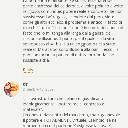
La domanda è birbante. Se sussistesse farebbe
parte anch’essa del calderone, a volte politico a volte
religioso, comunque: potere reale e concreto. Se non
sussistesse: be’ ragazzi, scendete dal pero, siete
come gli altri ecc. ecc. Il problema è antico. Il fatto di
dire che “tutto è illusione” non è in contraddizione col
fatto che io mi tenga alla larga dalla galera: c’è
illusione e illusione. Il punto per il quale sia la vita
sottoposto al 41 bis, sia un soggiorno nella suite
reale di Maracaibo sono illusioni alla pari…. ecco lì si
può cominciare a parlare di natura profonda che
sussiste aldilà.
Reply
dr
Dicembre 13, 2009
“… sovrastrutture che celano e giustificano
ideologicamente il potere reale, concreto e
materiale”.
Un onesto riassunto del marxismo, ma ingannevole.
Il potere è TOTALMENTE virtuale. Esempio: se nel
momento in cui il padrone X esigesse la cosa Y,