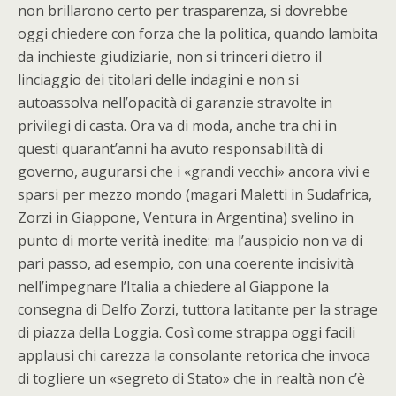
non brillarono certo per trasparenza, si dovrebbe
oggi chiedere con forza che la politica, quando lambita
da inchieste giudiziarie, non si trinceri dietro il
linciaggio dei titolari delle indagini e non si
autoassolva nell’opacità di garanzie stravolte in
privilegi di casta. Ora va di moda, anche tra chi in
questi quarant’anni ha avuto responsabilità di
governo, augurarsi che i «grandi vecchi» ancora vivi e
sparsi per mezzo mondo (magari Maletti in Sudafrica,
Zorzi in Giappone, Ventura in Argentina) svelino in
punto di morte verità inedite: ma l’auspicio non va di
pari passo, ad esempio, con una coerente incisività
nell’impegnare l’Italia a chiedere al Giappone la
consegna di Delfo Zorzi, tuttora latitante per la strage
di piazza della Loggia. Così come strappa oggi facili
applausi chi carezza la consolante retorica che invoca
di togliere un «segreto di Stato» che in realtà non c’è