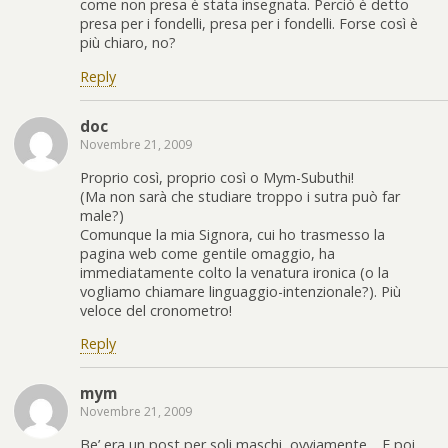
come non presa è stata insegnata. Perciò è detto
presa per i fondelli, presa per i fondelli. Forse così è
più chiaro, no?
Reply
doc
Novembre 21, 2009
Proprio così, proprio così o Mym-Subuthi!
(Ma non sarà che studiare troppo i sutra può far
male?)
Comunque la mia Signora, cui ho trasmesso la
pagina web come gentile omaggio, ha
immediatamente colto la venatura ironica (o la
vogliamo chiamare linguaggio-intenzionale?). Più
veloce del cronometro!
Reply
mym
Novembre 21, 2009
Be’ era un post per soli maschi, ovviamente… E poi