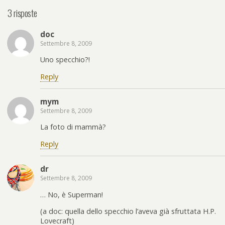
3 risposte
doc
Settembre 8, 2009
Uno specchio?!
Reply
mym
Settembre 8, 2009
La foto di mammà?
Reply
dr
Settembre 8, 2009
… No, è Superman!
(a doc: quella dello specchio l’aveva già sfruttata H.P.
Lovecraft)