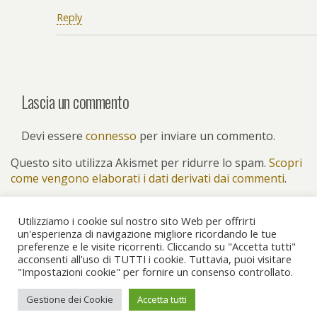
Reply
Lascia un commento
Devi essere
connesso
per inviare un commento.
Questo sito utilizza Akismet per ridurre lo spam.
Scopri
come vengono elaborati i dati derivati dai commenti
.
Utilizziamo i cookie sul nostro sito Web per offrirti
un'esperienza di navigazione migliore ricordando le tue
preferenze e le visite ricorrenti. Cliccando su "Accetta tutti"
Torna su
acconsenti all'uso di TUTTI i cookie. Tuttavia, puoi visitare
"Impostazioni cookie" per fornire un consenso controllato.
Dispositivo Portatile
Pc Desktop
Gestione dei Cookie
Accetta tutti