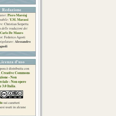
Redazione
ster
Piero Marsiaj
:
sabile
Y.M. Marassi
:
re
: Christian Serpetta
a delle traduzioni dei
Carlo De Mauro
ot
: Federico Agosti
pigolature:
Alessandro
gnoli
Licenza d'uso
pera è distribuita con
Creative Commons
a
zione - Non
ciale - Non opere
e 3.0 Italia
.
ta
sui caratteri
esi usati in alcune