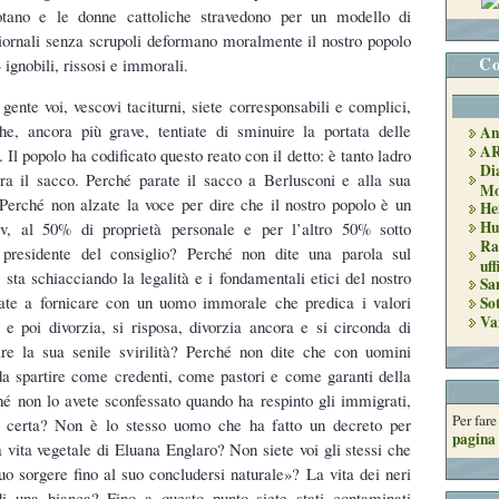
 votano e le donne cattoliche stravedono per un modello di
 giornali senza scrupoli deformano moralmente il nostro popolo
Co
 ignobili, rissosi e immorali.
gente voi, vescovi taciturni, siete corresponsabili e complici,
he, ancora più grave, tentiate di sminuire la portata delle
An
A
. Il popolo ha codificato questo reato con il detto: è tanto ladro
Di
ra il sacco. Perché parate il sacco a Berlusconi e alla sua
Mo
erché non alzate la voce per dire che il nostro popolo è un
He
Hu
tv, al 50% di proprietà personale e per l’altro 50% sotto
Ra
l presidente del consiglio? Perché non dite una parola sul
uff
e sta schiacciando la legalità e i fondamentali etici del nostro
Sa
ate a fornicare con un uomo immorale che predica i valori
So
Va
a e poi divorzia, si risposa, divorzia ancora e si circonda di
re la sua senile svirilità? Perché non dite che con uomini
 da spartire come credenti, come pastori e come garanti della
hé non lo avete sconfessato quando ha respinto gli immigrati,
Per far
 certa? Non è lo stesso uomo che ha fatto un decreto per
pagina 
a vita vegetale di Eluana Englaro? Non siete voi gli stessi che
suo sorgere fino al suo concludersi naturale»? La vita dei neri
i una bianca? Fino a questo punto siete stati contaminati