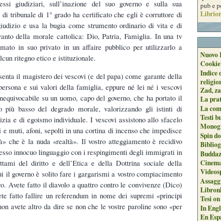
essi giudiziari, sull’inazione del suo governo e sulla sua
pub e p
Librion
di tribunale di 1° grado ha certificato che egli è corruttore di
giudizio e usa la bugia come strumento ordinario di vita e di
anto della morale cattolica: Dio, Patria, Famiglia. In una tv
mato in suo privato in un affaire pubblico per utilizzarlo a
Nuovo 
lcun ritegno etico e istituzionale.
Cookie
Indice 
esenta il magistero dei vescovi (e del papa) come garante della
religio
persona e sui valori della famiglia, eppure né lei né i vescovi
Zad, za
inequivocabile su un uomo, capo del governo, che ha portato il
La pra
La com
lo più basso del degrado morale, valorizzando gli istinti di
Testi b
izia e di egoismo individuale. I vescovi assistono allo sfacelo
Monogr
 e muti, afoni, sepolti in una cortina di incenso che impedisce
Spin do
tà» che è la nuda «realtà». Il vostro atteggiamento è recidivo
Biblio
tesso innocuo linguaggio con i respingimenti degli immigrati in
Buddaz
ettami del diritto e dell’Etica e della Dottrina sociale della
Cinema
Videos
ui il governo è solito fare i gargarismi a vostro compiacimento
Assaggi
ro. Avete fatto il diavolo a quattro contro le convivenze (Dico)
Libron
ete fatto fallire un referendum in nome dei supremi «principi
Tesi on
non avete altro da dire se non che le vostre paroline sono «per
In Engli
En Espa