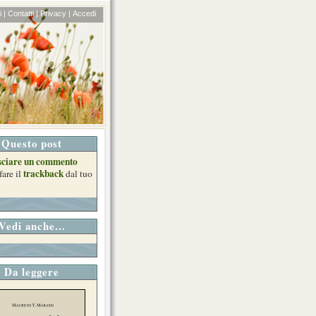
 |
Contatti |
Privacy |
Accedi
Questo post
sciare un commento
trackback
fare il
dal tuo
Vedi anche...
Da leggere