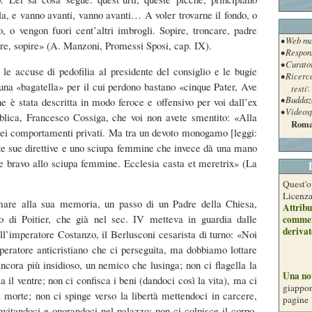
lla, e vanno avanti, vanno avanti… A voler trovarne il fondo, o
, o vengon fuori cent’altri imbrogli. Sopire, troncare, padre
• Web ma
re, sopire» (A. Manzoni, Promessi Sposi, cap. IX).
• Respon
• Curato
e accuse di pedofilia al presidente del consiglio e le bugie
• Ricerc
una «bagatella» per il cui perdono bastano «cinque Pater, Ave
testi
:
• Buddaz
e è stata descritta in modo feroce e offensivo per voi dall’ex
• Videos
blica, Francesco Cossiga, che voi non avete smentito: «Alla
Roma
ei comportamenti privati. Ma tra un devoto monogamo [leggi:
rte sue direttive e uno sciupa femmine che invece dà una mano
ce bravo allo sciupa femmine. Ecclesia casta et meretrix» (La
Quest'o
Licenz
mare alla sua memoria, un passo di un Padre della Chiesa,
Attribu
rio di Poitier, che già nel sec. IV metteva in guardia dalle
commer
derivat
ell’imperatore Costanzo, il Berlusconi cesarista di turno: «Noi
eratore anticristiano che ci perseguita, ma dobbiamo lottare
ncora più insidioso, un nemico che lusinga; non ci flagella la
Una no
il ventre; non ci confisca i beni (dandoci così la vita), ma ci
giappon
a morte; non ci spinge verso la libertà mettendoci in carcere,
pagine
nvitandoci e onorandoci nel palazzo; non ci colpisce il corpo,