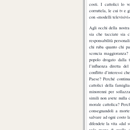
costi. I cattolici lo
corruttela, le cui tv e
con «modelli televisivi»
Agli occhi della nostra 
sia che tacciate sia c
responsabilità personali
chi ruba quanto chi pa
sconcia maggioranza? P
popolo drogato dalla 
l’influenza diretta de
conflitto d’interessi ch
Paese? Perché continu
cattolici della famigli
minorenni per sollazza
simili non avete nulla
morale cattolica? Perc
consegnandoli a morte
salvare ad ogni costo l
difendete la vita «dal 
vale meno di quella d