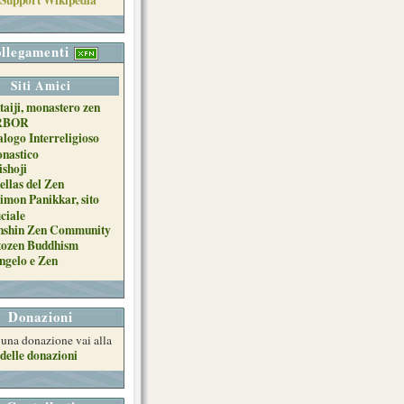
llegamenti
Siti Amici
taiji, monastero zen
RBOR
alogo Interreligioso
nastico
ishoji
ellas del Zen
imon Panikkar, sito
iciale
nshin Zen Community
tozen Buddhism
ngelo e Zen
Donazioni
e una donazione vai alla
delle donazioni