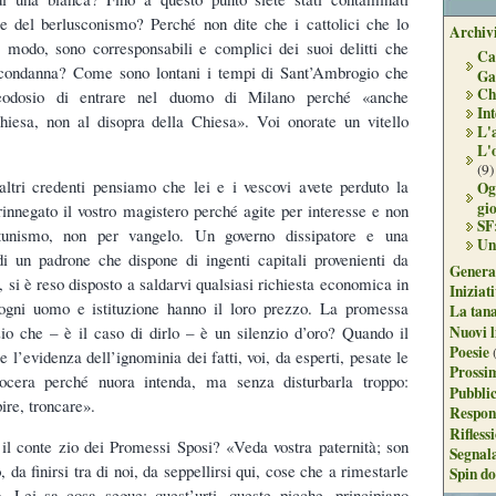
 e del berlusconismo? Perché non dite che i cattolici che lo
Archivi
i modo, sono corresponsabili e complici dei suoi delitti che
Ca
e condanna? Come sono lontani i tempi di Sant’Ambrogio che
Ga
Ch
odosio di entrare nel duomo di Milano perché «anche
Int
hiesa, non al disopra della Chiesa». Voi onorate un vitello
L'
L'
(9)
altri credenti pensiamo che lei e i vescovi avete perduto la
Og
gi
 rinnegato il vostro magistero perché agite per interesse e non
SF
rtunismo, non per vangelo. Un governo dissipatore e una
Un
i un padrone che dispone di ingenti capitali provenienti da
Genera
si è reso disposto a saldarvi qualsiasi richiesta economica in
Iniziat
 ogni uomo e istituzione hanno il loro prezzo. La promessa
La tan
zio che – è il caso di dirlo – è un silenzio d’oro? Quando il
Nuovi l
Poesie
e l’evidenza dell’ignominia dei fatti, voi, da esperti, pesate le
Prossim
ocera perché nuora intenda, ma senza disturbarla troppo:
Pubblic
ire, troncare».
Respon
Rifless
 il conte zio dei Promessi Sposi? «Veda vostra paternità; son
Segnal
 da finirsi tra di noi, da seppellirsi qui, cose che a rimestarle
Spin do
 Lei sa cosa segue: quest’urti, queste picche, principiano