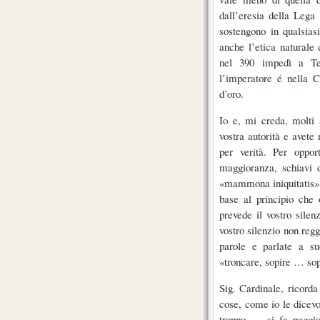
dall’eresia della Lega
sostengono in qualsias
anche l’etica natural
nel 390 impedì a Te
l’imperatore é nella C
d’oro.
Io e, mi creda, molti 
vostra autorità e avete
per verità. Per oppo
maggioranza, schiavi d
«mammona iniquitatis», 
base al principio che
prevede il vostro silen
vostro silenzio non regg
parole e parlate a su
«troncare, sopire … sop
Sig. Cardinale, ricorda
cose, come io le dicevo,
troppo … si fa peggio.