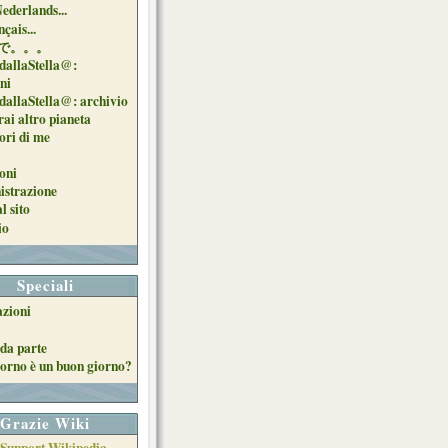
Nederlands...
çais...
で。。。
dallaStella@:
oni
dallaStella@: archivio
ai altro pianeta
uori di me
oni
strazione
l sito
io
Speciali
azioni
da parte
orno è un buon giorno?
Grazie Wiki