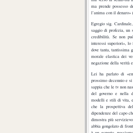
ma prende possesso de
l’anima con il denaro» (
Egregio sig. Cardinale,
saggio di profezia, un 
credibilità. Se non pu
interessi superiori», l
dove tanta, tantissima g
morale elastica dei ve
negazione della verità e
Lei ha parlato di «e
prossimo decennio e si 
sappia che le tv non na
del governo e nella d
modelli e stili di vita,
che la prospettiva de
dipendenze del capo che
dimostra più serviziev
abbia gongolato di fron
è un esperto, possiamo