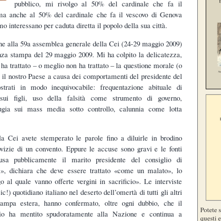
pubblico, mi rivolgo al 50% del cardinale che fa il
 ma anche al 50% del cardinale che fa il vescovo di Genova
mo interessano per caduta diretta il popolo della sua città.
one alla 59a assemblea generale della Cei (24-29 maggio 2009)
nza stampa del 29 maggio 2009. Mi ha colpito la delicatezza,
i ha trattato – o meglio non ha trattato – la questione morale (o
 il nostro Paese a causa dei comportamenti del presidente del
strati in modo inequivocabile: frequentazione abituale di
sui figli, uso della falsità come strumento di governo,
bugia sui mass media sotto controllo, calunnia come lotta
lla Cei avete stemperato le parole fino a diluirle in brodino
ovizie di un convento. Eppure le accuse sono gravi e le fonti
usa pubblicamente il marito presidente del consiglio di
i», dichiara che deve essere trattato «come un malato», lo
 al quale vanno offerte vergini in sacrificio». Le interviste
c!) quotidiano italiano nel deserto dell’omertà di tutti gli altri
tampa estera, hanno confermato, oltre ogni dubbio, che il
Potete 
lio ha mentito spudoratamente alla Nazione e continua a
questi e