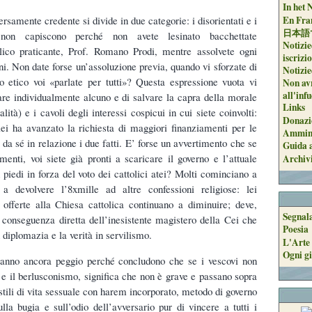
In het 
En Fran
ersamente credente si divide in due categorie: i disorientati e i
日本語
 non capiscono perché non avete lesinato bacchettate
Notizie
olico praticante, Prof. Romano Prodi, mentre assolvete ogni
iscrizi
i. Non date forse un’assoluzione previa, quando vi sforzate di
Notizie
 etico voi «parlate per tutti»? Questa espressione vuota vi
Non avr
all'inf
re individualmente alcuno e di salvare la capra della morale
Links
ità) e i cavoli degli interessi cospicui in cui siete coinvolti:
Donazi
 lei ha avanzato la richiesta di maggiori finanziamenti per le
Ammini
da sé in relazione i due fatti. E’ forse un avvertimento che se
Guida a
menti, voi siete già pronti a scaricare il governo e l’attuale
Archiv
piedi in forza del voto dei cattolici atei? Molti cominciano a
a devolvere l’8xmille ad altre confessioni religiose: lei
offerte alla Chiesa cattolica continuano a diminuire; deve,
Segnal
 conseguenza diretta dell’inesistente magistero della Cei che
Poesia
 diplomazia e la verità in servilismo.
L'Arte 
Ogni gi
 stanno ancora peggio perché concludono che se i vescovi non
e il berlusconismo, significa che non è grave e passano sopra
 stili di vita sessuale con harem incorporato, metodo di governo
ulla bugia e sull’odio dell’avversario pur di vincere a tutti i