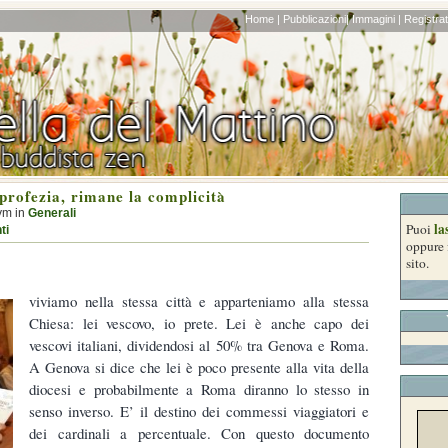
Home |
Pubblicazioni|
Immagini |
Registrati
profezia, rimane la complicità
ym in
Generali
la
Puoi
ti
oppure 
sito.
viviamo nella stessa città e apparteniamo alla stessa
Chiesa: lei vescovo, io prete. Lei è anche capo dei
vescovi italiani, dividendosi al 50% tra Genova e Roma.
A Genova si dice che lei è poco presente alla vita della
diocesi e probabilmente a Roma diranno lo stesso in
senso inverso. E’ il destino dei commessi viaggiatori e
dei cardinali a percentuale. Con questo documento