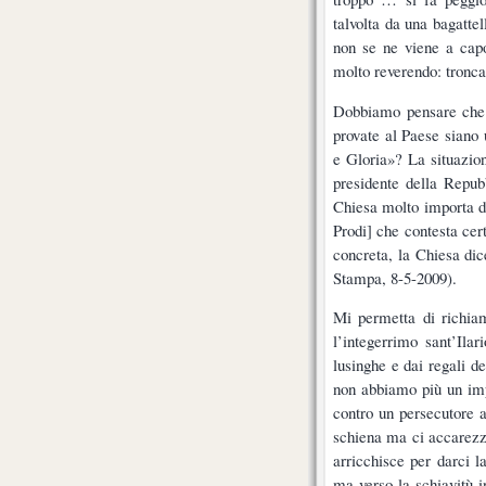
talvolta da una bagatte
non se ne viene a capo
molto reverendo: tronca
Dobbiamo pensare che l
provate al Paese siano 
e Gloria»? La situazion
presidente della Repub
Chiesa molto importa d
Prodi] che contesta ce
concreta, la Chiesa di
Stampa, 8-5-2009).
Mi permetta di richia
l’integerrimo sant’Ila
lusinghe e dai regali d
non abbiamo più un imp
contro un persecutore a
schiena ma ci accarezza 
arricchisce per darci l
ma verso la schiavitù i