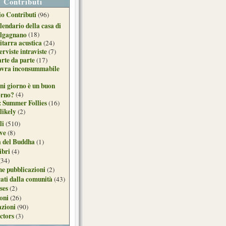
Contributi
o Contributi
(96)
lendario della casa di
lgagnano
(18)
itarra acustica
(24)
erviste intraviste
(7)
arte da parte
(17)
ovra inconsummabile
ni giorno è un buon
orno?
(4)
: Summer Follies
(16)
likely
(2)
li
(510)
ive
(8)
a del Buddha
(1)
ibri
(4)
(34)
e pubblicazioni
(2)
ati dalla comunità
(43)
ses
(2)
ioni
(26)
azioni
(90)
ctors
(3)