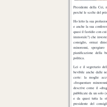
Presidente della Cei,
perché le scelte del pri
Ho letto la sua prolusi
e anche la sua confere
quasi il fastidio con cu
immorale?) che investe
consiglio, ormai dimo
minorenni, spergiuro 
pianificazione della 
politica.
Lei e il segretario de
bevibile anche dalle n
certe: la moglie acc
«frequentare minorenn
descrive come il «drago
pubblicate da un solo (si
e da quasi tutta la s
presidente del consig