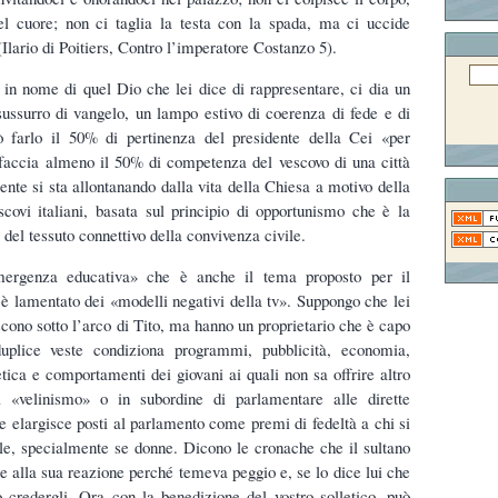
l cuore; non ci taglia la testa con la spada, ma ci uccide
Ilario di Poitiers, Contro l’imperatore Costanzo 5).
 in nome di quel Dio che lei dice di rappresentare, ci dia un
sussurro di vangelo, un lampo estivo di coerenza di fede e di
ò farlo il 50% di pertinenza del presidente della Cei «per
o faccia almeno il 50% di competenza del vescovo di una città
ente si sta allontanando dalla vita della Chiesa a motivo della
scovi italiani, basata sul principio di opportunismo che è la
 del tessuto connettivo della convivenza civile.
mergenza educativa» che è anche il tema proposto per il
è lamentato dei «modelli negativi della tv». Suppongo che lei
scono sotto l’arco di Tito, ma hanno un proprietario che è capo
uplice veste condiziona programmi, pubblicità, economia,
 etica e comportamenti dei giovani ai quali non sa offrire altro
l «velinismo» o in subordine di parlamentare alle dirette
 elargisce posti al parlamento come premi di fedeltà a chi si
ole, specialmente se donne. Dicono le cronache che il sultano
te alla sua reazione perché temeva peggio e, se lo dice lui che
 credergli. Ora con la benedizione del vostro solletico, può