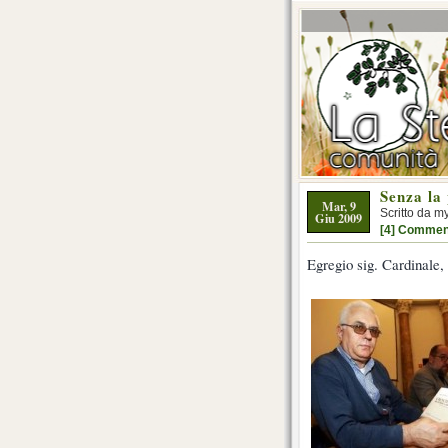
Senza la 
Mar, 9
Scritto da m
Giu 2009
[4] Commen
Egregio sig. Cardinale,