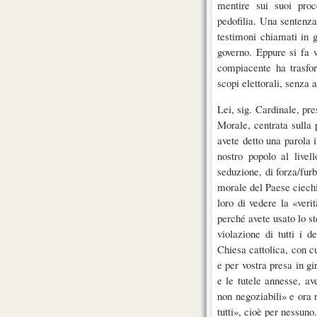
mentire sui suoi proc
pedofilia. Una sentenza 
testimoni chiamati in 
governo. Eppure si fa v
compiacente ha trasfor
scopi elettorali, senza a
Lei, sig. Cardinale, pr
Morale, centrata sulla 
avete detto una parola 
nostro popolo al livel
seduzione, di forza/furb
morale del Paese ciechi
loro di vedere la «veri
perché avete usato lo s
violazione di tutti i d
Chiesa cattolica, con c
e per vostra presa in gi
e le tutele annesse, av
non negoziabili» e ora 
tutti», cioè per nessuno.