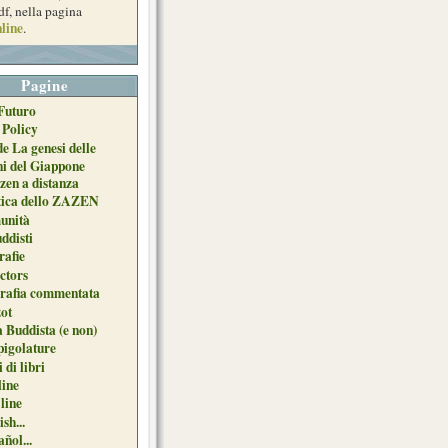
df, nella pagina
line
.
Pagine
Futuro
 Policy
de La genesi delle
ni del Giappone
zen a distanza
tica dello ZAZEN
unità
uddisti
afie
ctors
grafia commentata
ot
 Buddista (e non)
pigolature
 di libri
line
 line
sh...
ñol...