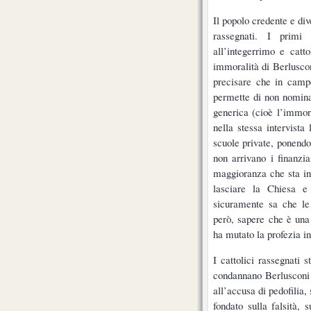
Il popolo credente e div
rassegnati. I primi
all’integerrimo e catt
immoralità di Berluscon
precisare che in campo
permette di non nomina
generica (cioè l’immoral
nella stessa intervista
scuole private, ponendo 
non arrivano i finanzia
maggioranza che sta in 
lasciare la Chiesa e 
sicuramente sa che le 
però, sapere che è una
ha mutato la profezia in
I cattolici rassegnati
condannano Berlusconi 
all’accusa di pedofilia,
fondato sulla falsità, s