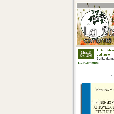
Il buddis
Mar, 20
culture 
Gen 2009
Scritto da m
[12] Commenti
È