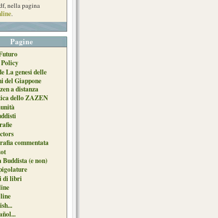
df, nella pagina
line
.
Pagine
Futuro
 Policy
de La genesi delle
ni del Giappone
zen a distanza
tica dello ZAZEN
unità
uddisti
afie
ctors
grafia commentata
ot
 Buddista (e non)
pigolature
 di libri
line
 line
sh...
ñol...