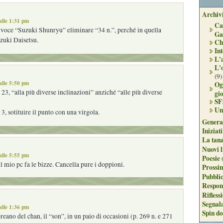
Archivi
alle 1:31 pm
Ca
 voce “Suzuki Shunryu” eliminare “34 n.”, perché in quella
Ga
uzuki Daisetsu.
Ch
Int
L'
L'
(9)
alle 5:50 pm
Og
 23, “alla più diverse inclinazioni” anziché “alle più diverse
gi
SF
Un
3, sotituire il punto con una virgola.
Genera
Iniziat
La tan
Nuovi l
alle 5:55 pm
Poesie
 mio pc fa le bizze. Cancella pure i doppioni.
Prossim
Pubblic
Respon
Rifless
Segnal
alle 1:36 pm
Spin do
reano del chan, il “son”, in un paio di occasioni (p. 269 n. e 271