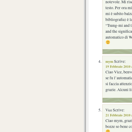
notevole. Mi ris
testo. Per ora m
mi è subito balza
bibliografia) è l
“Tsung-mi and t
and the signific
automatico di W
mym
Scrive:
19 Febbraio 2010 
Ciao Vice, benv
se fu l’automati
si faccia attenzi
grazie. Alcuni l
Scrive:
Vice
21 Febbraio 2010 
Ciao mym, grazie
bozze so bene co