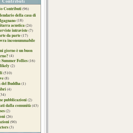
Contributi
o Contributi
(96)
lendario della casa di
lgagnano
(18)
itarra acustica
(24)
erviste intraviste
(7)
arte da parte
(17)
ovra inconsummabile
ni giorno è un buon
orno?
(4)
: Summer Follies
(16)
likely
(2)
li
(510)
ive
(8)
a del Buddha
(1)
ibri
(4)
(34)
e pubblicazioni
(2)
ati dalla comunità
(43)
ses
(2)
ioni
(26)
azioni
(90)
ctors
(3)