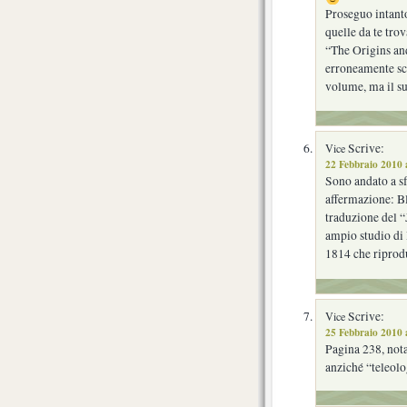
Proseguo intanto
quelle da te tro
“The Origins a
erroneamente scr
volume, ma il suo
Scrive:
Vice
22 Febbraio 2010 
Sono andato a sf
affermazione: Bl
traduzione del 
ampio studio di 
1814 che riprodu
Scrive:
Vice
25 Febbraio 2010 
Pagina 238, nota
anziché “teleolo