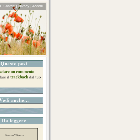
 |
Contatti |
Privacy |
Accedi
Questo post
sciare un commento
trackback
fare il
dal tuo
Vedi anche...
Da leggere