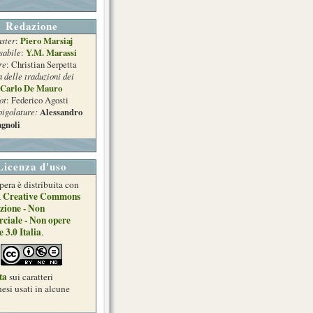
Redazione
ster
Piero Marsiaj
:
sabile
Y.M. Marassi
:
re
: Christian Serpetta
a delle traduzioni dei
Carlo De Mauro
ot
: Federico Agosti
pigolature:
Alessandro
gnoli
Licenza d'uso
pera è distribuita con
Creative Commons
a
zione - Non
ciale - Non opere
e 3.0 Italia
.
ta
sui caratteri
esi usati in alcune