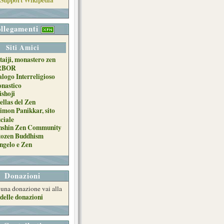
llegamenti
Siti Amici
taiji, monastero zen
RBOR
alogo Interreligioso
nastico
ishoji
ellas del Zen
imon Panikkar, sito
iciale
nshin Zen Community
tozen Buddhism
ngelo e Zen
Donazioni
e una donazione vai alla
delle donazioni