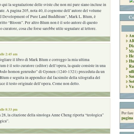
 qui la segnalazione delle sviste che non mi pare siano incluse in
vate. A pagina 205, nota 40, il cognome dell’autore del volume
nd Development of Pure Land Buddhism”, Mark L. Blum, è
Co
itto “Bloom”. Per altro Blum non è il solo autore di questo
 curatore, cosa che forse sarebbe utile segnalare al lettore.
An
A
Di
Mo
alle 2:45 am
He
ogliare il libro di Mark Blum e correggo la mia ultima
Hu
um è il solo curatore (editor) dell’opera, la quale consiste in una
Ra
uff
“Jodo homon genrusho” di Gyonen (1240-1321) preceduta da un
Sa
Blum e seguita in appendice dal facsimile della xilografia del
So
ce il testo originale dell’opera. Come non detto.
Va
alle 8:33 pm
Per far
 28, la citazione della sinologa Anne Cheng riporta “teologica”
pagina 
gica”.