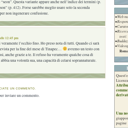
to “seon”. Questa variante appare anche nell’indice dei termini (p.
son” (p. 412). Forse sarebbe meglio usare solo la seconda
, per non ingenerare confusione.
• Web ma
• Respon
• Curato
• Ricerc
testi
:
alle 12:45 pm
• Buddaz
 veramente l’occhio fino. Ho preso nota di tutti. Quando ci sarà
• Videos
revista per la fine del mese di Tinapec…
avremo un testo con
Roma
i, anche grazie a te. Il refuso ha veramente qualche cosa di
 abbia una volontà sua, una capacità di celarsi soprannaturale.
Quest'o
Licenz
Attribu
CIATE UN COMMENTO.
commer
derivat
er inviare un commento.
Una no
giappon
pagine