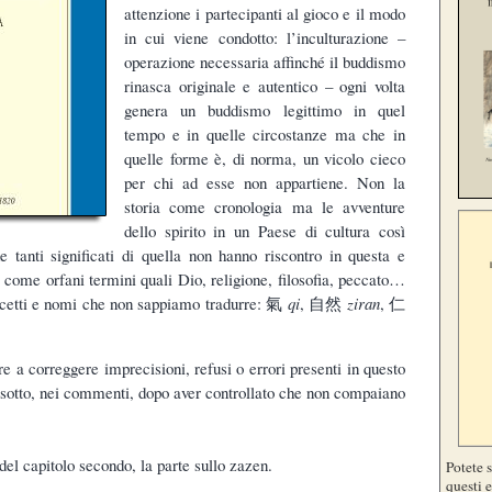
attenzione i partecipanti al gioco e il modo
in cui viene condotto: l’inculturazione –
operazione necessaria affinché il buddismo
rinasca originale e autentico – ogni volta
genera un buddismo legittimo in quel
tempo e in quelle circostanze ma che in
quelle forme è, di norma, un vicolo cieco
per chi ad esse non appartiene. Non la
storia come cronologia ma le avventure
dello spirito in un Paese di cultura così
e tanti significati di quella non hanno riscontro in questa e
 come orfani termini quali Dio, religione, filosofia, peccato…
cetti e nomi che non sappiamo tradurre: 氣
qi
, 自然
ziran
, 仁
re a correggere imprecisioni, refusi o errori presenti in questo
i sotto, nei commenti, dopo aver controllato che non compaiano
el capitolo secondo, la parte sullo zazen.
Potete 
questi e