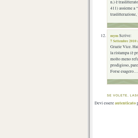
n.) è traslittera
411) assieme a “
traslitterazione
mym
Scrive:
7 Settembre 2010 
Grazie Vice. Hai
la ristampa (è p
molto meno refus
prodigioso, pare
Forse esagero…
SE VOLETE, LAS
autenticato
Devi essere
p