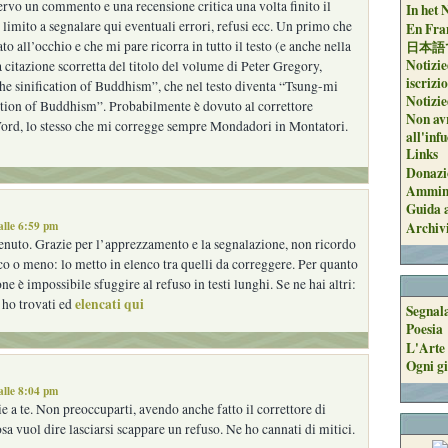
ervo un commento e una recensione critica una volta finito il
In het 
i limito a segnalare qui eventuali errori, refusi ecc. Un primo che
En Fran
日本語
to all’occhio e che mi pare ricorra in tutto il testo (e anche nella
Notizie
a citazione scorretta del titolo del volume di Peter Gregory,
iscrizi
he sinification of Buddhism”, che nel testo diventa “Tsung-mi
Notizie
ation of Buddhism”. Probabilmente è dovuto al correttore
Non avr
ord, lo stesso che mi corregge sempre Mondadori in Montatori.
all'inf
Links
Donazi
Ammini
Guida a
alle 6:59 pm
Archiv
enuto. Grazie per l’apprezzamento e la segnalazione, non ricordo
co o meno: lo metto in elenco tra quelli da correggere. Per quanto
one è impossibile sfuggire al refuso in testi lunghi. Se ne hai altri:
elencati qui
i ho trovati ed
Segnal
Poesia
L'Arte 
Ogni gi
alle 8:04 pm
 a te. Non preoccuparti, avendo anche fatto il correttore di
sa vuol dire lasciarsi scappare un refuso. Ne ho cannati di mitici.