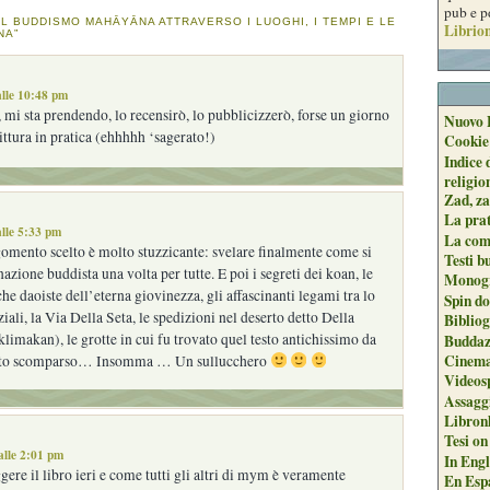
pub e p
IL BUDDISMO MAHĀYĀNA ATTRAVERSO I LUOGHI, I TEMPI E LE
Librion
NA”
lle 10:48 pm
 mi sta prendendo, lo recensirò, lo pubblicizzerò, forse un giorno
Nuovo 
ittura in pratica (ehhhhh ‘sagerato!)
Cookie
Indice 
religio
Zad, za
La pra
lle 5:33 pm
La com
argomento scelto è molto stuzzicante: svelare finalmente come si
Testi b
azione buddista una volta per tutte. E poi i segreti dei koan, le
Monogr
he daoiste dell’eterna giovinezza, gli affascinanti legami tra lo
Spin do
ziali, la Via Della Seta, le spedizioni nel deserto detto Della
Biblio
limakan), le grotte in cui fu trovato quel testo antichissimo da
Buddaz
Cinema
rato scomparso… Insomma … Un sullucchero
Videos
Assaggi
Libron
Tesi on
alle 2:01 pm
In Engli
gere il libro ieri e come tutti gli altri di mym è veramente
En Espa