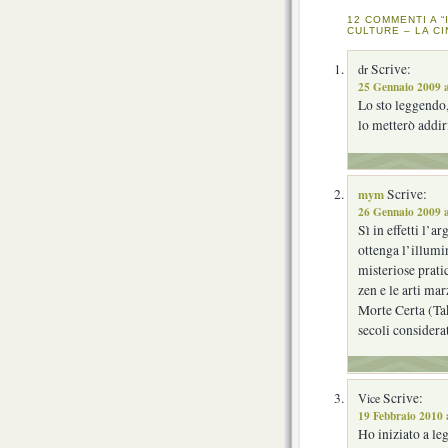
12 COMMENTI A “
CULTURE – LA CI
Scrive:
dr
25 Gennaio 2009 a
Lo sto leggendo,
lo metterò addir
mym
Scrive:
26 Gennaio 2009 a
Sì in effetti l’
ottenga l’illumin
misteriose pratic
zen e le arti mar
Morte Certa (Tak
secoli conside
Scrive:
Vice
19 Febbraio 2010 
Ho iniziato a leg