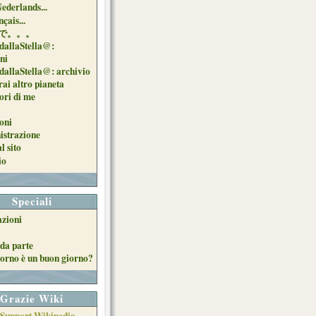
Nederlands...
çais...
で。。。
dallaStella@:
oni
dallaStella@: archivio
ai altro pianeta
uori di me
oni
strazione
l sito
io
Speciali
azioni
da parte
orno è un buon giorno?
Grazie Wiki