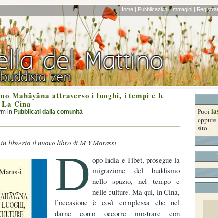
Home |
Pubblicazioni|
Immagini |
Registrati
mo Mahāyāna attraverso i luoghi, i tempi e le
– La Cina
la
Puoi
ym in
Pubblicati dalla comunità
oppure 
sito.
 in libreria il nuovo libro di M.Y.Marassi
D
opo India e Tibet, prosegue la
migrazione del buddismo
nello spazio, nel tempo e
nelle culture. Ma qui, in Cina,
l’occasione è così complessa che nel
darne conto occorre mostrare con